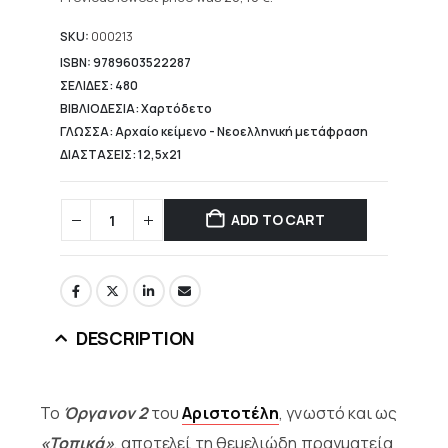
25,50 €.
is:
20,40 €.
SKU:
000213
ISBN: 9789603522287
ΣΕΛΙΔΕΣ: 480
ΒΙΒΛΙΟΔΕΣΙΑ: Χαρτόδετο
ΓΛΩΣΣΑ: Αρχαίο κείμενο - Νεοελληνική μετάφραση
ΔΙΑΣΤΑΣΕΙΣ: 12,5x21
ADD TO CART
DESCRIPTION
Το
Όργανον 2
του
Αριστοτέλη
, γνωστό και ως
«Τοπικά»
, αποτελεί τη θεμελιώδη πραγματεία