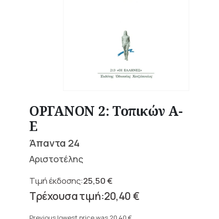
ΟΡΓΑΝΟΝ 2: Τοπικών Α-
Ε
Άπαντα 24
Αριστοτέλης
25,50
€
Original
20,40
€
price
Current
was:
price
Previous lowest price was
20,40
€
.