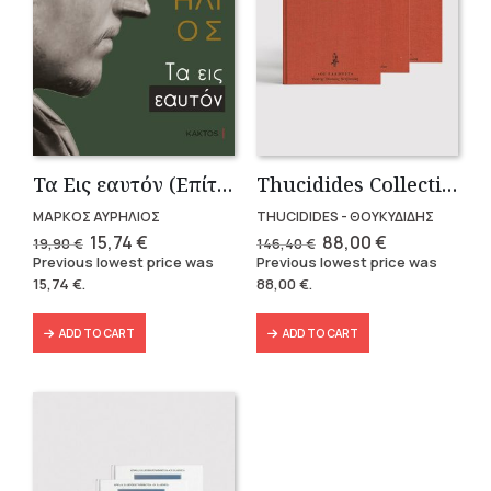
Τα Εις εαυτόν (Επίτομο) – Μάρκος Αυρήλιος
Thucidides Collection – Hardbound Edition (4 volumes)
ΜΑΡΚΟΣ ΑΥΡΗΛΙΟΣ
THUCIDIDES - ΘΟΥΚΥΔΙΔΗΣ
Original
Current
Original
Current
15,74
€
88,00
€
19,90
€
146,40
€
price
price
price
price
Previous lowest price was
Previous lowest price was
was:
is:
was:
is:
15,74
€
.
88,00
€
.
19,90 €.
15,74 €.
146,40 €.
88,00 €.
ADD TO CART
ADD TO CART