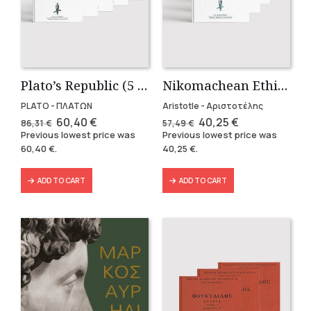
Plato’s Republic (5 volumes)
Nikomachean Ethics (3 volumes)
PLATO - ΠΛΑΤΩΝ
Aristotle - Αριστοτέλης
Original
Current
Original
Current
60,40
€
40,25
€
86,31
€
57,49
€
price
price
price
price
Previous lowest price was
Previous lowest price was
was:
is:
was:
is:
60,40
€
.
40,25
€
.
86,31 €.
60,40 €.
57,49 €.
40,25 €.
ADD TO CART
ADD TO CART