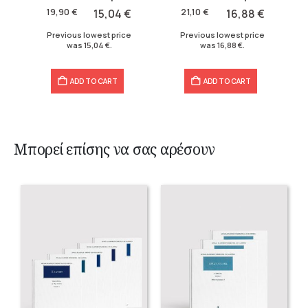
was:
is:
was:
is:
19,90
€
15,04
€
21,10
€
16,88
€
19,90 €.
15,04 €.
21,10 €.
16,88 €.
Previous lowest price
Previous lowest price
was
15,04
€
.
was
16,88
€
.
ADD TO CART
ADD TO CART
Μπορεί επίσης να σας αρέσουν