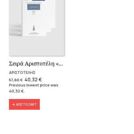
Σειρά Αριστοτέλη «Πολιτικά» (3 τόμοι)
ΑΡΙΣΤΟΤΕΛΗΣ
Original
Current
40,32
€
57,60
€
price
price
Previous lowest price was
was:
is:
40,32
€
.
57,60 €.
40,32 €.
ADD TO CART