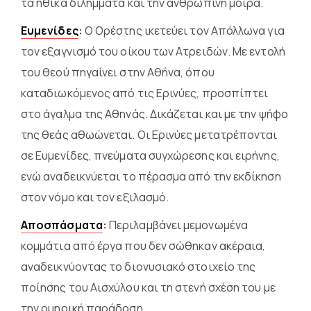
τα ηθικά διλήμματα και την ανθρώπινη μοίρα.
Ευμενίδες
:
Ο Ορέστης ικετεύει τον Απόλλωνα για
τον εξαγνισμό του οίκου των Ατρειδών. Με εντολή
του θεού πηγαίνει στην Αθήνα, όπου
καταδιωκόμενος από τις Ερινύες, προσπίπτει
στο άγαλμα της Αθηνάς. Δικάζεται και με την ψήφο
της θεάς αθωώνεται. Οι Ερινύες μετατρέπονται
σε Ευμενίδες, πνεύματα συγχώρεσης και ειρήνης,
ενώ αναδεικνύεται το πέρασμα από την εκδίκηση
στον νόμο και τον εξιλασμό.
Αποσπάσματα
:
Περιλαμβάνει μεμονωμένα
κομμάτια από έργα που δεν σώθηκαν ακέραια,
αναδεικνύοντας το διονυσιακό στοιχείο της
ποίησης του Αισχύλου και τη στενή σχέση του με
την ομηρική παράδοση.