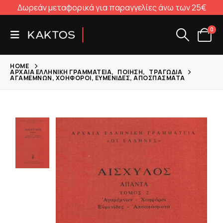
Δωρεάν μεταφορικά για παραγγελίες άνω των 25€
0
HOME
ΑΡΧΑΊΑ ΕΛΛΗΝΙΚΉ ΓΡΑΜΜΑΤΕΊΑ
,
ΠΟΊΗΣΗ
,
ΤΡΑΓΩΔΊΑ
ΑΓΑΜΈΜΝΩΝ, ΧΟΗΦΌΡΟΙ, ΕΥΜΕΝΊΔΕΣ, ΑΠΟΣΠΆΣΜΑΤΑ