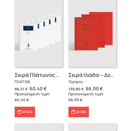
Σειρά Πλάτωνος Πολιτεία
Σειρά Ιλιάδα – Δεμένο
ΠΛΑΤΩΝ
Όμηρος
Original
Η
Original
Η
60,40
€
66,00
€
86,31
€
139,80
€
price
τρέχουσα
price
τρέχουσα
Προηγούμενη τιμή:
Προηγούμενη τιμή:
was:
τιμή
was:
τιμή
60,40
€
.
66,00
€
.
86,31 €.
είναι:
139,80 €.
είναι:
60,40 €.
66,00 €.
ΑΓΟΡΑ
ΑΓΟΡΑ