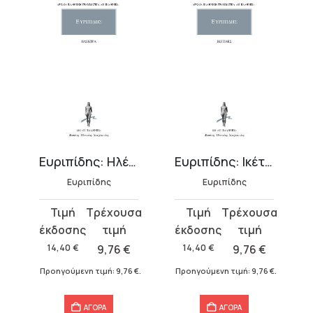
Ευριπίδης: Ηλέκτρα
Ευριπίδης: Ικέτιδες
Ευριπίδης
Ευριπίδης
Original
Η
Original
Η
price
τρέχουσα
price
τρέχουσα
was:
τιμή
was:
τιμή
14,40
€
9,76
€
14,40
€
9,76
€
14,40 €.
είναι:
14,40 €.
είναι:
Προηγούμενη τιμή:
9,76
€
.
Προηγούμενη τιμή:
9,76
€
.
9,76 €.
9,76 €.
ΑΓΟΡΑ
ΑΓΟΡΑ