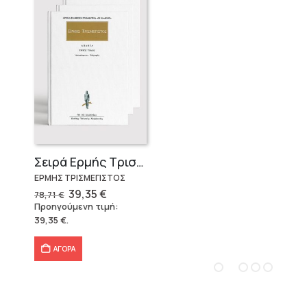
Σειρά Ερμής Τρισμέγιστος
ΕΡΜΗΣ ΤΡΙΣΜΕΓΙΣΤΟΣ
Original
Η
39,35
€
78,71
€
price
τρέχουσα
Προηγούμενη τιμή:
was:
τιμή
39,35
€
.
78,71 €.
είναι:
39,35 €.
ΑΓΟΡΑ