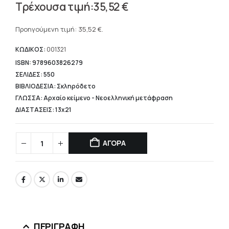
Original
35,52
€
price
Η
was:
τρέχουσα
Προηγούμενη τιμή:
35,52
€
.
44,40 €.
τιμή
είναι:
ΚΩΔΙΚΟΣ:
001321
35,52 €.
ISBN: 9789603826279
ΣΕΛΙΔΕΣ: 550
ΒΙΒΛΙΟΔΕΣΙΑ: Σκληρόδετο
ΓΛΩΣΣΑ: Αρχαίο κείμενο - Νεοελληνική μετάφραση
ΔΙΑΣΤΑΣΕΙΣ: 13x21
ΑΓΟΡΑ
ΠΕΡΙΓΡΑΦΉ