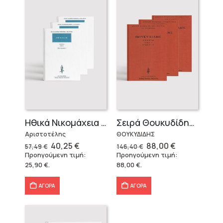
Ηθικά Νικομάχεια (3 τόμοι)
Σειρά Θουκυδίδης – Δεμένο (4 τόμοι)
Αριστοτέλης
ΘΟΥΚΥΔΙΔΗΣ
Original
Η
Original
Η
40,25
€
88,00
€
57,49
€
146,40
€
price
τρέχουσα
price
τρέχουσα
Προηγούμενη τιμή:
Προηγούμενη τιμή:
was:
τιμή
was:
τιμή
25,90
€
.
88,00
€
.
57,49 €.
είναι:
146,40 €.
είναι:
40,25 €.
88,00 €.
ΑΓΟΡΑ
ΑΓΟΡΑ