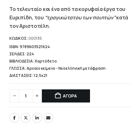
τιμή
Το τελευταίο και ένα από τα κορυφαία έργα του
είναι:
12,40 €.
Ευριπίδη, του
“τραγικώτατου των ποιητών”
κατά
τον Αριστοτέλη.
ΚΩΔΙΚΟΣ:
000136
ISBN: 9789603521624
ΣΕΛΙΔΕΣ: 224
ΒΙΒΛΙΟΔΕΣΙΑ: Χαρτόδετο
ΓΛΩΣΣΑ: Αρχαίο κείμενο - Νεοελληνική μετάφραση
ΔΙΑΣΤΑΣΕΙΣ: 12,5x21
ΑΓΟΡΑ