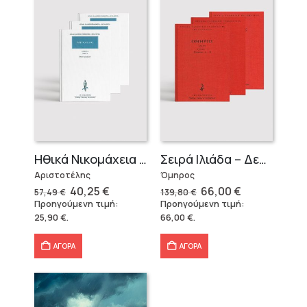
Ηθικά Νικομάχεια (3 τόμοι)
Σειρά Ιλιάδα – Δεμένο
Αριστοτέλης
Όμηρος
Original
Η
Original
Η
40,25
€
66,00
€
57,49
€
139,80
€
price
τρέχουσα
price
τρέχουσα
Προηγούμενη τιμή:
Προηγούμενη τιμή:
was:
τιμή
was:
τιμή
25,90
€
.
66,00
€
.
57,49 €.
είναι:
139,80 €.
είναι:
40,25 €.
66,00 €.
ΑΓΟΡΑ
ΑΓΟΡΑ