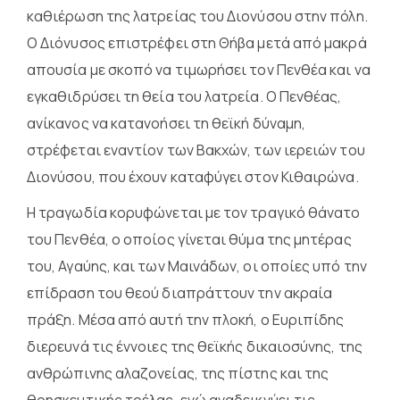
καθιέρωση της λατρείας του Διονύσου στην πόλη.
Ο Διόνυσος επιστρέφει στη Θήβα μετά από μακρά
απουσία με σκοπό να τιμωρήσει τον Πενθέα και να
εγκαθιδρύσει τη θεία του λατρεία. Ο Πενθέας,
ανίκανος να κατανοήσει τη θεϊκή δύναμη,
στρέφεται εναντίον των Βακχών, των ιερειών του
Διονύσου, που έχουν καταφύγει στον Κιθαιρώνα.
Η τραγωδία κορυφώνεται με τον τραγικό θάνατο
του Πενθέα, ο οποίος γίνεται θύμα της μητέρας
του, Αγαύης, και των Μαινάδων, οι οποίες υπό την
επίδραση του θεού διαπράττουν την ακραία
πράξη. Μέσα από αυτή την πλοκή, ο Ευριπίδης
διερευνά τις έννοιες της θεϊκής δικαιοσύνης, της
ανθρώπινης αλαζονείας, της πίστης και της