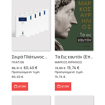
Σειρά Πλάτωνος Πολιτεία
Τα Εις εαυτόν (Επίτομο) – Μάρκος Αυρήλιος
ΠΛΑΤΩΝ
ΜΑΡΚΟΣ ΑΥΡΗΛΙΟΣ
Original
Η
Original
Η
60,40
€
15,74
€
86,31
€
19,90
€
price
τρέχουσα
price
τρέχουσα
Προηγούμενη τιμή:
Προηγούμενη τιμή:
was:
τιμή
was:
τιμή
60,40
€
.
15,74
€
.
86,31 €.
είναι:
19,90 €.
είναι:
60,40 €.
15,74 €.
ΑΓΟΡΑ
ΑΓΟΡΑ