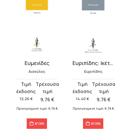
Ευμενίδες
Ευριπίδης: Ικέτιδες
Αισχύλος
Ευριπίδης
Original
Η
Original
Η
price
τρέχουσα
price
τρέχουσα
was:
τιμή
was:
τιμή
12,20
€
9,76
€
14,40
€
9,76
€
12,20 €.
είναι:
14,40 €.
είναι:
Προηγούμενη τιμή:
9,76
€
.
Προηγούμενη τιμή:
9,76
€
.
9,76 €.
9,76 €.
ΑΓΟΡΑ
ΑΓΟΡΑ