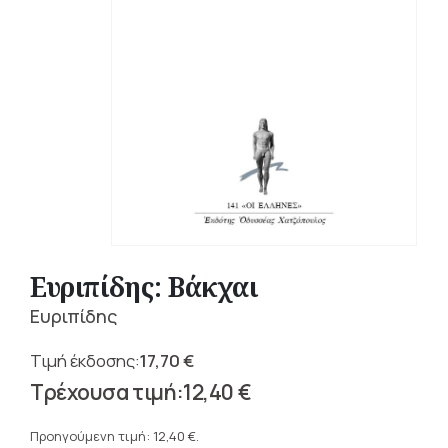
Ευριπίδης: Βάκχαι
Ευριπίδης
17,70
€
Original
12,40
€
price
Η
was:
τρέχουσα
Προηγούμενη τιμή:
12,40
€
.
17,70 €.