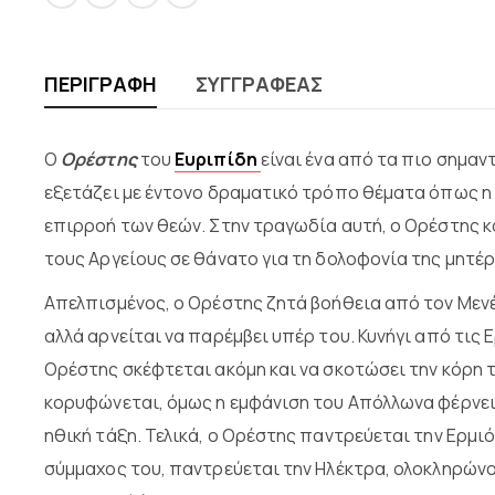
ΠΕΡΙΓΡΑΦΉ
ΣΥΓΓΡΑΦΈΑΣ
Ο
Ορέστης
του
Ευριπίδη
είναι ένα από τα πιο σημαν
εξετάζει με έντονο δραματικό τρόπο θέματα όπως η ο
επιρροή των θεών. Στην τραγωδία αυτή, ο Ορέστης κ
τους Αργείους σε θάνατο για τη δολοφονία της μητέρ
Απελπισμένος, ο Ορέστης ζητά βοήθεια από τον Μενέλ
αλλά αρνείται να παρέμβει υπέρ του. Κυνήγι από τις
Ορέστης σκέφτεται ακόμη και να σκοτώσει την κόρη το
κορυφώνεται, όμως η εμφάνιση του Απόλλωνα φέρνε
ηθική τάξη. Τελικά, ο Ορέστης παντρεύεται την Ερμιό
σύμμαχος του, παντρεύεται την Ηλέκτρα, ολοκληρώνο