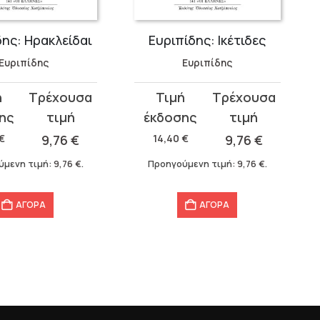
δης: Ηρακλείδαι
Ευριπίδης: Ικέτιδες
Ευριπίδης
Ευριπίδης
Original
Η
σα
price
τρέχουσα
was:
τιμή
€
9,76
€
14,40
€
9,76
€
14,40 €.
είναι:
ύμενη τιμή:
9,76
€
.
Προηγούμενη τιμή:
9,76
€
.
9,76 €.
ΑΓΟΡΑ
ΑΓΟΡΑ