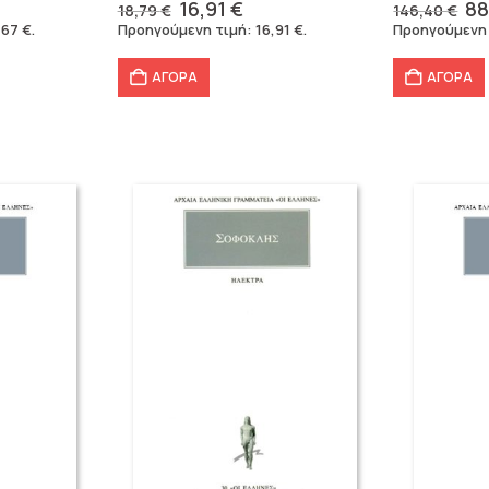
Original
Η
Or
16,91
€
88
18,79
€
146,40
€
έχουσα
price
τρέχουσα
pr
,67
€
.
Προηγούμενη τιμή:
16,91
€
.
Προηγούμενη
μή
was:
τιμή
wa
ναι:
18,79 €.
είναι:
14
ΑΓΟΡΑ
ΑΓΟΡΑ
,67 €.
16,91 €.