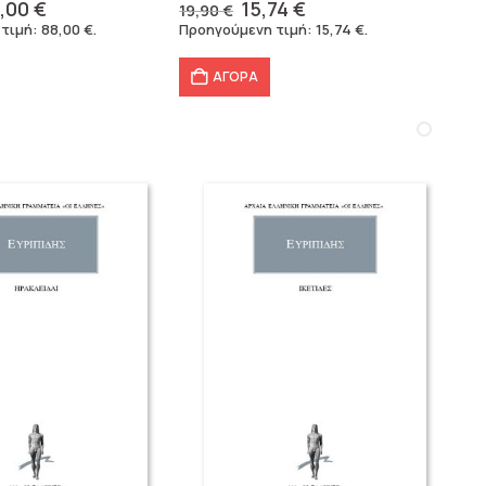
iginal
Η
Original
Η
,00
€
15,74
€
19,90
€
ice
τρέχουσα
price
τρέχουσα
 τιμή:
88,00
€
.
Προηγούμενη τιμή:
15,74
€
.
s:
τιμή
was:
τιμή
6,40 €.
είναι:
19,90 €.
είναι:
ΑΓΟΡΑ
88,00 €.
15,74 €.