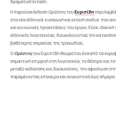
δραματική ένταση.
Η παρούσα έκδοση
Ορέστης
του
Ευριπίδη
περιλαμβάν
στα νέα ελληνικά, εισαγωγή και εκτενή σχόλια, που αν
και κοινωνικές προεκτάσεις του έργου. Είναι ιδανική
ελληνικής λογοτεχνίας, διευκολύνοντας την κατανόη
βαθύτερης σημασίας της τραγωδίας.
Ο
Ορέστης
του Ευριπίδη
θεωρείται ένα από τα κορυ
σημαντική επιρροή στη λογοτεχνία, το θέατρο και το
μεταξύ εκδίκησης και δικαιοσύνης, την αφοσίωση στη
παραμένοντας επίκαιρο και συγκινητικό έως σήμερα.