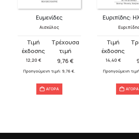
Ευμενίδες
Ευριπίδης: Η
Αισχύλος
Ευριπίδη
Original
Η
Original
Η
price
τρέχουσα
price
τρέχουσα
was:
τιμή
was:
τιμή
12,20
€
9,76
€
14,40
€
12,20 €.
είναι:
14,40 €.
είναι:
Προηγούμενη τιμή:
9,76
€
.
Προηγούμενη τιμ
9,76 €.
9,76 €.
ΑΓΟΡΑ
ΑΓΟΡΑ