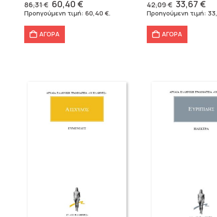
Original
Η
Original
Η
60,40
€
33,67
€
86,31
€
42,09
€
price
τρέχουσα
price
τρ
Προηγούμενη τιμή:
60,40
€
.
Προηγούμενη τιμή:
33
was:
τιμή
was:
τι
86,31 €.
είναι:
42,09 €.
εί
ΑΓΟΡΑ
ΑΓΟΡΑ
60,40 €.
33