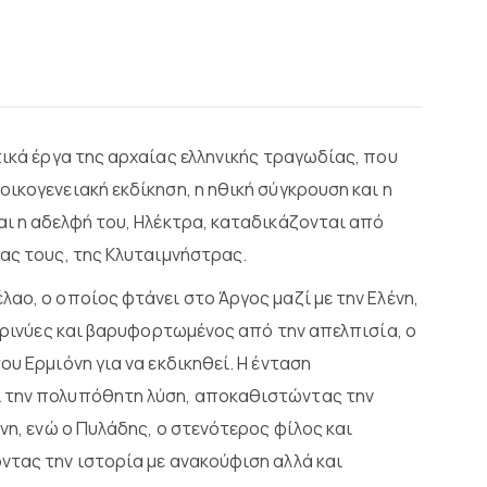
τικά έργα της αρχαίας ελληνικής τραγωδίας, που
ικογενειακή εκδίκηση, η ηθική σύγκρουση και η
αι η αδελφή του, Ηλέκτρα, καταδικάζονται από
ας τους, της Κλυταιμνήστρας.
αο, ο οποίος φτάνει στο Άργος μαζί με την Ελένη,
 Ερινύες και βαρυφορτωμένος από την απελπισία, ο
υ Ερμιόνη για να εκδικηθεί. Η ένταση
ι την πολυπόθητη λύση, αποκαθιστώντας την
νη, ενώ ο Πυλάδης, ο στενότερος φίλος και
ντας την ιστορία με ανακούφιση αλλά και