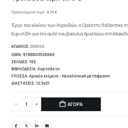
price
Η
was:
τρέχουσα
Προηγούμενη τιμή:
9,76
€
.
14,40 €.
τιμή
Έργο του κύκλου των Ατρειδών, ο Ορέστης διδάχτηκε πι
είναι:
9,76 €.
Ευριπίδη για την αυλή του βασιλιά Αρχέλαου στη Μακεδ
ΚΩΔΙΚΟΣ:
000040
ISBN: 9789603520665
ΣΕΛΙΔΕΣ: 192
ΒΙΒΛΙΟΔΕΣΙΑ: Χαρτόδετο
ΓΛΩΣΣΑ: Αρχαίο κείμενο - Νεοελληνική μετάφραση
ΔΙΑΣΤΑΣΕΙΣ: 12,5x21
ΑΓΟΡΑ