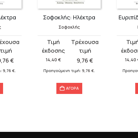
λέκτρα
Σοφοκλής: Ηλέκτρα
Ευριπί
ς
Σοφοκλής
Original
Η
Original
Η
price
τρέχουσα
price
τρέχου
was:
τιμή
was:
τιμή
9,76
€
14,40
€
9,76
€
14,40
14,40 €.
είναι:
14,40 €.
είναι:
ή:
9,76
€
.
Προηγούμενη τιμή:
9,76
€
.
Προηγο
9,76 €.
9,76 €.
ΑΓΟΡΑ