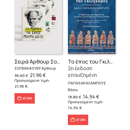
Σειρά Άρθουρ Σοπενχάουερ (3 βιβλία)
Το έπος του Γκιλγκαμές
2η έκδοση
ΣΟΠΕΝΧΑΟΥΕΡ Άρθουρ
Original
Η
επαυξημένη
21,96
€
36,60
€
price
τρέχουσα
Προηγούμενη τιμή:
was:
τιμή
ΠΑΠΑΧΑΡΑΛΑΜΠΟΥΣ
21,96
€
.
36,60 €.
είναι:
Βάσω
21,96 €.
Original
Η
14,94
€
18,80
€
ΑΓΟΡΑ
price
τρέχουσα
Προηγούμενη τιμή:
was:
τιμή
14,94
€
.
18,80 €.
είναι:
14,94 €.
ΑΓΟΡΑ