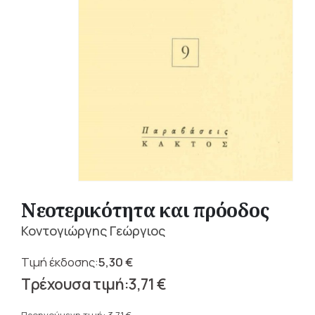
Νεοτερικότητα και πρόοδος
Κοντογιώργης Γεώργιος
5,30
€
Original
3,71
€
price
Η
was: