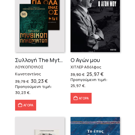
Ο Αγών μου
Συλλογή The Mythologist (2 βιβλία)
ΧΙΤΛΕΡ Αδόλφος
ΛΟΥΚΟΠΟΥΛΟΣ
Original
Η
25,97
€
Κωνσταντίνος
39,90
€
price
τρέχουσα
Προηγούμενη τιμή:
Original
Η
30,23
€
39,79
€
was:
τιμή
price
τρέχουσα
25,97
€
.
Προηγούμενη τιμή:
39,90 €.
είναι:
was:
τιμή
25,97 €.
30,23
€
.
39,79 €.
είναι:
30,23 €.
ΑΓΟΡΑ
ΑΓΟΡΑ