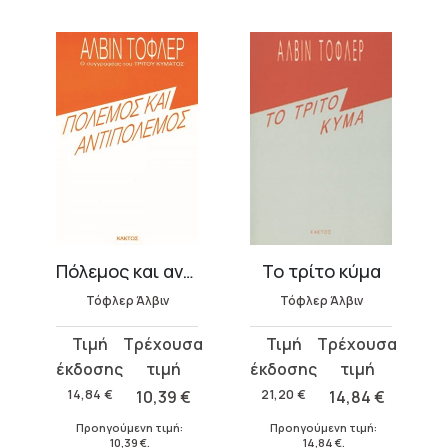
Πόλεμος και αντιπόλεμος
Το τρίτο κύμα
Τόφλερ Άλβιν
Τόφλερ Άλβιν
Γιαχανα
Original
Η
Original
Η
Original
Η
price
τρέχουσα
price
τρέχουσα
price
τρέχου
was:
τιμή
was:
τιμή
was:
τιμή
14,84
€
10,39
€
21,20
€
14,84
€
10,60
€
14,84 €.
είναι:
21,20 €.
είναι:
10,60 €.
είναι:
Προηγούμενη τιμή:
Προηγούμενη τιμή:
Προηγούμε
10,39 €.
14,84 €.
7,42 €.
10,39
€
.
14,84
€
.