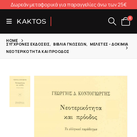
Δωρεάν μεταφορικά για παραγγελίες άνω των 25€
0
HOME
ΣΎΓΧΡΟΝΕΣ ΕΚΔΌΣΕΙΣ
,
ΒΙΒΛΊΑ ΓΝΏΣΕΩΝ
,
ΜΕΛΈΤΕΣ - ΔΟΚΊΜΙΑ
ΝΕΟΤΕΡΙΚΌΤΗΤΑ ΚΑΙ ΠΡΌΟΔΟΣ