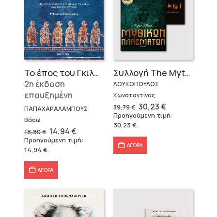
Το έπος του Γκιλγκαμές
Συλλογή The Mythologist (2 βιβλία)
2η έκδοση
ΛΟΥΚΟΠΟΥΛΟΣ
επαυξημένη
Κωνσταντίνος
Original
Η
30,23
€
39,79
€
ΠΑΠΑΧΑΡΑΛΑΜΠΟΥΣ
price
τρέχουσα
Προηγούμενη τιμή:
was:
τιμή
Βάσω
30,23
€
.
39,79 €.
είναι:
Original
Η
14,94
€
18,80
€
30,23 €.
price
τρέχουσα
Προηγούμενη τιμή:
was:
τιμή
ΑΓΟΡΑ
14,94
€
.
18,80 €.
είναι:
14,94 €.
ΑΓΟΡΑ