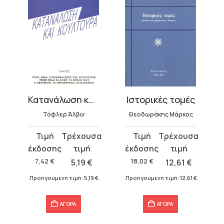
ις
Κατανάλωση και κουλτούρα
Ιστορικές τομές
Τόφλερ Άλβιν
Θεοδωράκης Μάρκος
Original
Η
Original
Η
price
τρέχουσα
price
τρέχουσα
was:
τιμή
was:
τιμή
7,42
€
5,19
€
18,02
€
12,61
€
7,42 €.
είναι:
18,02 €.
είναι:
€
.
Προηγούμενη τιμή:
5,19
€
.
Προηγούμενη τιμή:
12,61
€
.
5,19 €.
12,61 €.
ΑΓΟΡΑ
ΑΓΟΡΑ