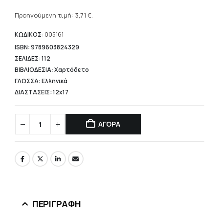
Η
was:
τρέχουσα
Προηγούμενη τιμή:
3,71
€
.
5,30 €.
τιμή
είναι:
ΚΩΔΙΚΟΣ:
005161
3,71 €.
ISBN: 9789603824329
ΣΕΛΙΔΕΣ: 112
ΒΙΒΛΙΟΔΕΣΙΑ: Χαρτόδετο
ΓΛΩΣΣΑ: Ελληνικά
ΔΙΑΣΤΑΣΕΙΣ: 12x17
ΑΓΟΡΑ
ΠΕΡΙΓΡΑΦΉ