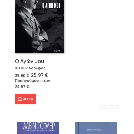
Ο Αγών μου
ΧΙΤΛΕΡ Αδόλφος
Original
Η
25,97
€
39,90
€
price
τρέχουσα
Προηγούμενη τιμή:
was:
τιμή
25,97
€
.
39,90 €.
είναι:
25,97 €.
ΑΓΟΡΑ