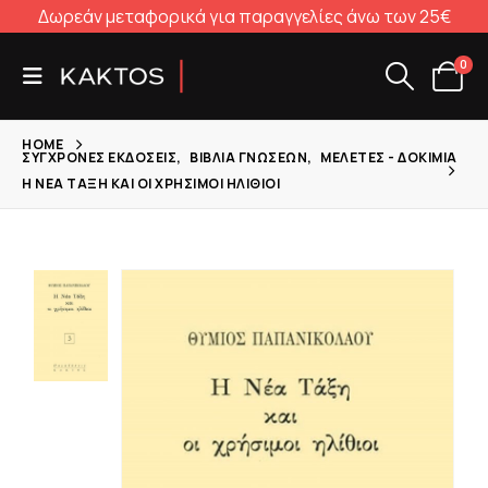
Δωρεάν μεταφορικά για παραγγελίες άνω των 25€
0
HOME
ΣΎΓΧΡΟΝΕΣ ΕΚΔΌΣΕΙΣ
,
ΒΙΒΛΊΑ ΓΝΏΣΕΩΝ
,
ΜΕΛΈΤΕΣ - ΔΟΚΊΜΙΑ
Η ΝΈΑ ΤΆΞΗ ΚΑΙ ΟΙ ΧΡΉΣΙΜΟΙ ΗΛΊΘΙΟΙ