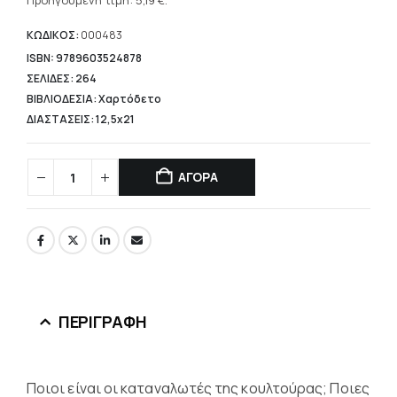
τρέχουσα
Προηγούμενη τιμή:
5,19
€
.
7,42 €.
τιμή
είναι:
ΚΩΔΙΚΟΣ:
000483
5,19 €.
ISBN: 9789603524878
ΣΕΛΙΔΕΣ: 264
ΒΙΒΛΙΟΔΕΣΙΑ: Χαρτόδετο
ΔΙΑΣΤΑΣΕΙΣ: 12,5x21
ΑΓΟΡΑ
ΠΕΡΙΓΡΑΦΉ
Ποιοι είναι οι καταναλωτές της κουλτούρας; Ποιες