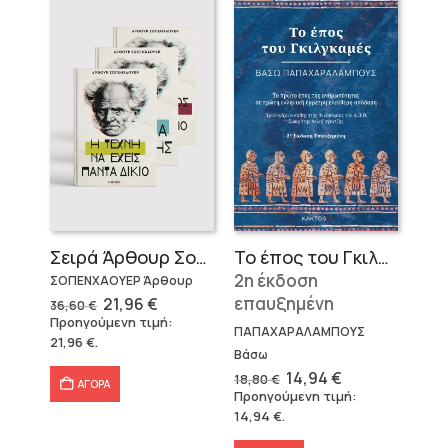
Σειρά Άρθουρ Σοπενχάουερ (3 βιβλία)
Το έπος του Γκιλγκαμές
2η έκδοση
ΣΟΠΕΝΧΑΟΥΕΡ Άρθουρ
Original
Η
επαυξημένη
21,96
€
36,60
€
price
τρέχουσα
Προηγούμενη τιμή:
was:
τιμή
ΠΑΠΑΧΑΡΑΛΑΜΠΟΥΣ
21,96
€
.
36,60 €.
είναι:
Βάσω
21,96 €.
Original
Η
14,94
€
18,80
€
ΑΓΟΡΑ
price
τρέχουσα
Προηγούμενη τιμή:
was:
τιμή
14,94
€
.
18,80 €.
είναι:
14,94 €.