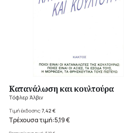
Κατανάλωση και κουλτούρα
Τόφλερ Άλβιν
7,42
€
Original
5,19
€
price
Η
was: