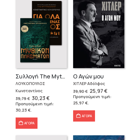
Ο Αγών μου
Συλλογή The Mythologist (2 βιβλία)
ΧΙΤΛΕΡ Αδόλφος
ΛΟΥΚΟΠΟΥΛΟΣ
Original
Η
25,97
€
Κωνσταντίνος
39,90
€
price
τρέχουσα
Προηγούμενη τιμή:
Original
Η
30,23
€
39,79
€
was:
τιμή
price
τρέχουσα
25,97
€
.
Προηγούμενη τιμή:
39,90 €.
είναι:
was:
τιμή
25,97 €.
30,23
€
.
39,79 €.
είναι:
30,23 €.
ΑΓΟΡΑ
ΑΓΟΡΑ