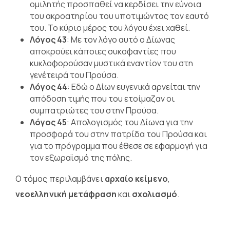
ομιλητής προσπαθεί να κερδίσει την εύνοια
του ακροατηρίου του υποτιμώντας τον εαυτό
του. Το κύριο μέρος του λόγου έχει χαθεί.
Λόγος 43
: Με τον λόγο αυτό ο Δίωνας
αποκρούει κάποιες συκοφαντίες που
κυκλοφορούσαν μυστικά εναντίον του στη
γενέτειρά του Προύσα.
Λόγος 44
: Εδώ ο Δίων ευγενικά αρνείται την
απόδοση τιμής που του ετοίμαζαν οι
συμπατριώτες του στην Προύσα.
Λόγος 45
: Απολογισμός του Δίωνα για την
προσφορά του στην πατρίδα του Προύσα και
για το πρόγραμμα που έθεσε σε εφαρμογή για
τον εξωραϊσμό της πόλης.
Ο τόμος περιλαμβάνει
αρχαίο κείμενο
,
νεοελληνική μετάφραση
και
σχολιασμό
.