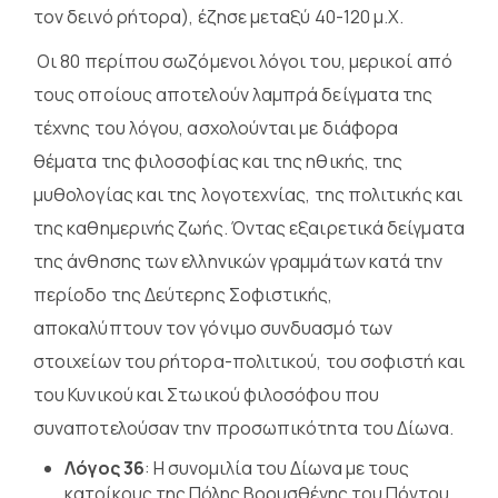
τον δεινό ρήτορα), έζησε μεταξύ 40-120 μ.Χ.
Οι 80 περίπου σωζόμενοι λόγοι του, μερικοί από
τους οποίους αποτελούν λαμπρά δείγματα της
τέχνης του λόγου, ασχολούνται με διάφορα
θέματα της φιλοσοφίας και της ηθικής, της
μυθολογίας και της λογοτεχνίας, της πολιτικής και
της καθημερινής ζωής. Όντας εξαιρετικά δείγματα
της άνθησης των ελληνικών γραμμάτων κατά την
περίοδο της Δεύτερης Σοφιστικής,
αποκαλύπτουν τον γόνιμο συνδυασμό των
στοιχείων του ρήτορα-πολιτικού, του σοφιστή και
του Κυνικού και Στωικού φιλοσόφου που
συναποτελούσαν την προσωπικότητα του Δίωνα.
Λόγος 36
: Η συνομιλία του Δίωνα με τους
κατοίκους της Πόλης Βορυσθένης του Πόντου,