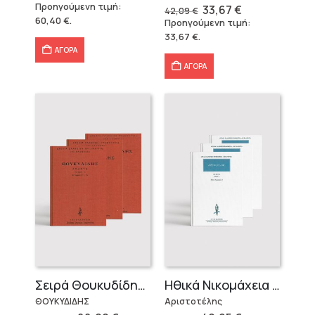
price
τρέχουσα
Προηγούμενη τιμή:
Original
Η
33,67
€
42,09
€
was:
τιμή
price
τρέχουσα
60,40
€
.
Προηγούμενη τιμή:
86,31 €.
είναι:
was:
τιμή
60,40 €.
33,67
€
.
42,09 €.
είναι:
33,67 €.
ΑΓΟΡΑ
ΑΓΟΡΑ
Σειρά Θουκυδίδης – Δεμένο (4 τόμοι)
Ηθικά Νικομάχεια (3 τόμοι)
ΘΟΥΚΥΔΙΔΗΣ
Αριστοτέλης