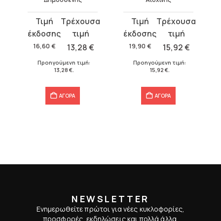
Original
Η
Original
Η
price
τρέχουσα
price
τρέχουσα
was:
τιμή
was:
τιμή
16,60
€
13,28
€
19,90
€
15,92
€
16,60 €.
είναι:
19,90 €.
είναι:
Προηγούμενη τιμή:
Προηγούμενη τιμή:
13,28 €.
15,92 €.
13,28
€
.
15,92
€
.
ΑΓΟΡΑ
ΑΓΟΡΑ
NEWSLETTER
Ενημερωθείτε πρώτοι για νέες κυκλοφορίες,
προσφορές, εκδηλώσεις και πολλά άλλα.