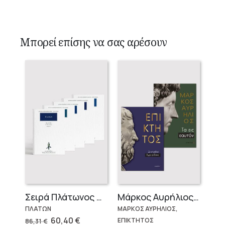
Μπορεί επίσης να σας αρέσουν
Σειρά Πλάτωνος Πολιτεία
Μάρκος Αυρήλιος & Επίκτητος (Επίτομα)
ΠΛΑΤΩΝ
ΜΑΡΚΟΣ ΑΥΡΗΛΙΟΣ,
Original
Η
60,40
€
ΕΠΙΚΤΗΤΟΣ
86,31
€