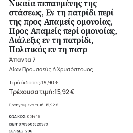
Νικαία πεπαυμένης της
στάσεως, Εν τη πατρίδι περί
της προς Απαμείς ομονοίας,
Προς Απαμείς περί ομονοίας,
Διάλεξις εν τη πατρίδι,
Πολιτικός εν τη πατρ
Άπαντα 7
Δίων Προυσαεύς ή Χρυσόστομος
19,90
€
Original
15,92
€
price
Η
was:
τρέχουσα
Προηγούμενη τιμή:
15,92
€
.
19,90 €.
τιμή
είναι:
ΚΩΔΙΚΟΣ:
001446
15,92 €.
ISBN: 9789603820970
ΣΕΛΙΔΕΣ: 296