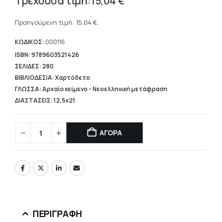
15,04
€
price
Η
was:
τρέχουσα
Προηγούμενη τιμή:
15,04
€
.
18,80 €.
τιμή
είναι:
ΚΩΔΙΚΟΣ:
000116
15,04 €.
ISBN: 9789603521426
ΣΕΛΙΔΕΣ: 280
ΒΙΒΛΙΟΔΕΣΙΑ: Χαρτόδετο
ΓΛΩΣΣΑ: Αρχαίο κείμενο - Νεοελληνική μετάφραση
ΔΙΑΣΤΑΣΕΙΣ: 12,5x21
ΑΓΟΡΑ
ΠΕΡΙΓΡΑΦΉ