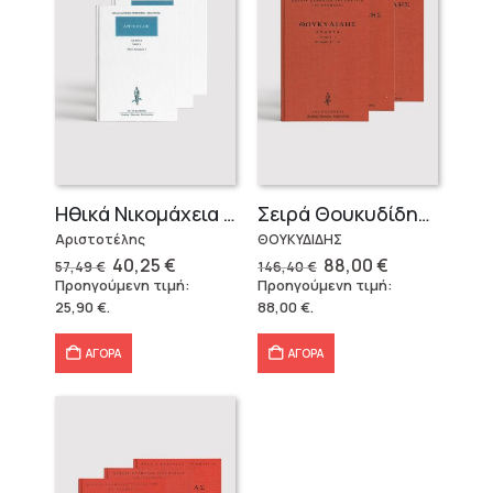
Ηθικά Νικομάχεια (3 τόμοι)
Σειρά Θουκυδίδης – Δεμένο (4 τόμοι)
Αριστοτέλης
ΘΟΥΚΥΔΙΔΗΣ
Original
Η
Original
Η
40,25
€
88,00
€
57,49
€
146,40
€
price
τρέχουσα
price
τρέχουσα
Προηγούμενη τιμή:
Προηγούμενη τιμή:
was:
τιμή
was:
τιμή
25,90
€
.
88,00
€
.
57,49 €.
είναι:
146,40 €.
είναι:
40,25 €.
88,00 €.
ΑΓΟΡΑ
ΑΓΟΡΑ