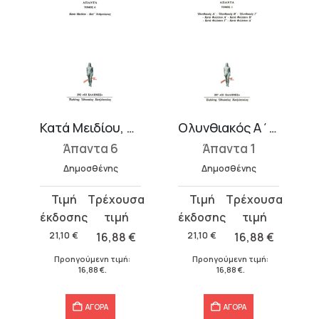
ς Απατούριον
Κατά Μειδίου, Κατά Ανδροτίωνος
Ολυνθιακός Α΄-Γ΄, Κατά Φιλίππου Α΄-Δ΄
Άπαντα 6
Άπαντα 1
Δημοσθένης
Δημοσθένης
Original
Η
Original
Η
price
τρέχουσα
price
τρέχουσα
was:
τιμή
was:
τιμή
21,10
€
16,88
€
21,10
€
16,88
€
21,10 €.
είναι:
21,10 €.
είναι:
Προηγούμενη τιμή:
Προηγούμενη τιμή:
16,88 €.
16,88 €.
16,88
€
.
16,88
€
.
ΑΓΟΡΑ
ΑΓΟΡΑ