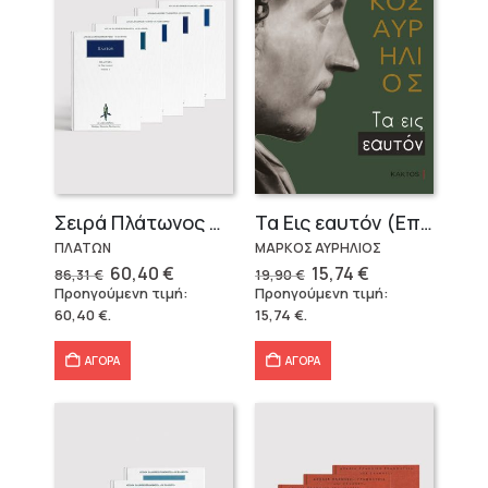
Σειρά Πλάτωνος Πολιτεία
Τα Εις εαυτόν (Επίτομο) – Μάρκος Αυρήλιος
ΠΛΑΤΩΝ
ΜΑΡΚΟΣ ΑΥΡΗΛΙΟΣ
Original
Η
Original
Η
60,40
€
15,74
€
86,31
€
19,90
€
price
τρέχουσα
price
τρέχουσα
Προηγούμενη τιμή:
Προηγούμενη τιμή:
was:
τιμή
was:
τιμή
60,40
€
.
15,74
€
.
86,31 €.
είναι:
19,90 €.
είναι:
60,40 €.
15,74 €.
ΑΓΟΡΑ
ΑΓΟΡΑ