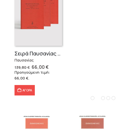
Σειρά Παυσανίας – Δεμένο (3 τόμοι)
Παυσανίας
Original
Η
66,00
€
139,80
€
price
τρέχουσα
Προηγούμενη τιμή:
was:
τιμή
66,00
€
.
139,80 €.
είναι:
66,00 €.
ΑΓΟΡΑ