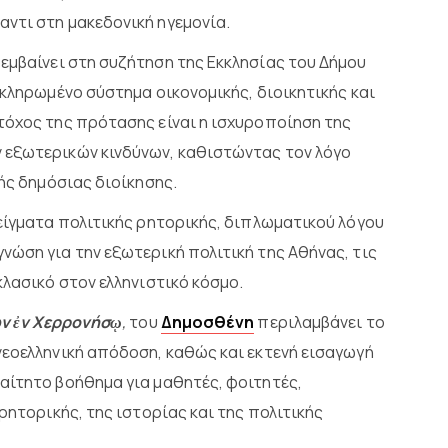
ντι στη μακεδονική ηγεμονία.
εμβαίνει στη συζήτηση της Εκκλησίας του Δήμου
οκληρωμένο σύστημα οικονομικής, διοικητικής και
τόχος της πρότασης είναι η ισχυροποίηση της
 εξωτερικών κινδύνων, καθιστώντας τον λόγο
κής δημόσιας διοίκησης.
δείγματα πολιτικής ρητορικής, διπλωματικού λόγου
νώση για την εξωτερική πολιτική της Αθήνας, τις
κλασικό στον ελληνιστικό κόσμο.
ων ἐν Χερρονήσῳ
,
του
Δημοσθένη
περιλαμβάνει το
νεοελληνική απόδοση, καθώς και εκτενή εισαγωγή
αίτητο βοήθημα για μαθητές, φοιτητές,
ρητορικής, της ιστορίας και της πολιτικής