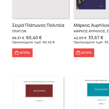
Σειρά Πλάτωνος Πολιτεία
ΠΛΑΤΩΝ
ΜΑΡΚΟΣ ΑΥΡΗΛΙΟΣ, 
Original
Η
Original
Η
60,40
€
33,67
€
86,31
€
42,09
€
price
τρέχουσα
price
τρ
Προηγούμενη τιμή:
60,40
€
.
Προηγούμενη τιμή:
33
was:
τιμή
was:
τι
86,31 €.
είναι:
42,09 €.
εί
ΑΓΟΡΑ
ΑΓΟΡΑ
60,40 €.
33