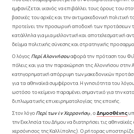
εμφανίζεται ικανός να επιβάλλει τους όρους του στον
βασικές του αρχές και την αντιμακεδονική πολιτική τ
προτείνει την προσωρινή αποδοχή των προτάσεων τ
κατάλληλα για μια μελλοντική και αποτελεσματική αν
δείγμα πολιτικής σύνεσης και στρατηγικής προσαρμ
Ο λόγος
Περί Αλοννήσου
αφορά την πρόταση του Φιλί
πόλεις και για την παραχώρηση της Αλοννήσου στην 
κατηγορηματική απόρριψη των μακεδονικών προτάσε
για τα αθηναϊκά συμφέροντα. Η γνησιότητα του λόγου
ωστόσο το κείμενο παραμένει σημαντικό για την κατ
διπλωματικής επιχειρηματολογίας της εποχής.
Στον λόγο
Περί των ἐν Χερρονήσῳ
,
ο
Δημοσθένης
υπ
την Εκκλησία του Δήμου να διατηρήσει τις αθηναϊκέ
χερσόνησος της Καλλίπολης). Ο ρήτορας υποστηρίζε