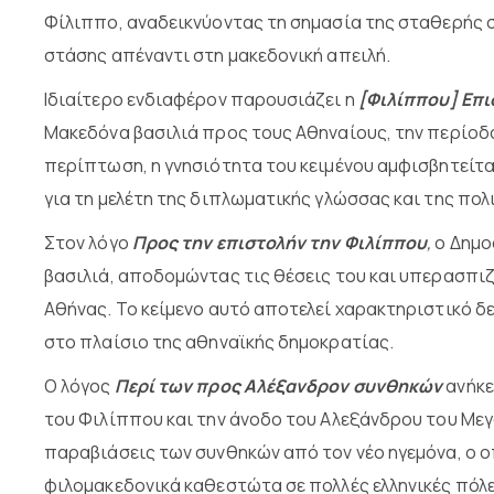
Φίλιππο, αναδεικνύοντας τη σημασία της σταθερής
στάσης απέναντι στη μακεδονική απειλή.
Ιδιαίτερο ενδιαφέρον παρουσιάζει η
[Φιλίππου] Επι
Μακεδόνα βασιλιά προς τους Αθηναίους, την περίοδο
περίπτωση, η γνησιότητα του κειμένου αμφισβητείτα
για τη μελέτη της διπλωματικής γλώσσας και της πο
Στον λόγο
Προς την επιστολήν την Φιλίππου
,
ο Δημο
βασιλιά, αποδομώντας τις θέσεις του και υπερασπιζ
Αθήνας. Το κείμενο αυτό αποτελεί χαρακτηριστικό δ
στο πλαίσιο της αθηναϊκής δημοκρατίας.
Ο λόγος
Περί των προς Αλέξανδρον συνθηκών
ανήκε
του Φιλίππου και την άνοδο του Αλεξάνδρου του Μεγ
παραβιάσεις των συνθηκών από τον νέο ηγεμόνα, ο ο
φιλομακεδονικά καθεστώτα σε πολλές ελληνικές πόλει