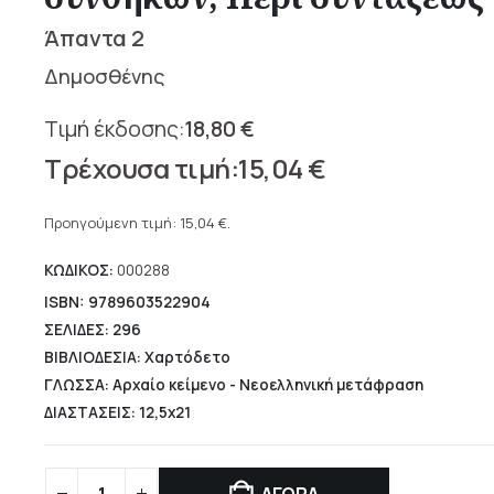
Άπαντα 2
Δημοσθένης
18,80
€
Original
15,04
€
price
Η
was:
τρέχουσα
Προηγούμενη τιμή:
15,04
€
.
18,80 €.
τιμή
ΚΩΔΙΚΟΣ:
000288
είναι:
15,04 €.
ISBN: 9789603522904
ΣΕΛΙΔΕΣ: 296
ΒΙΒΛΙΟΔΕΣΙΑ: Χαρτόδετο
ΓΛΩΣΣΑ: Αρχαίο κείμενο - Νεοελληνική μετάφραση
ΔΙΑΣΤΑΣΕΙΣ: 12,5x21
ΑΓΟΡΑ