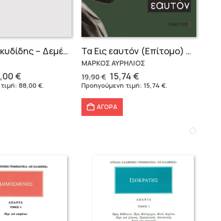
Σειρά Θουκυδίδης – Δεμένο (4 τόμοι)
Τα Εις εαυτόν (Επίτομο) – Μάρκος Αυρήλιος
ΜΑΡΚΟΣ ΑΥΡΗΛΙΟΣ
iginal
Η
Original
Η
,00
€
15,74
€
19,90
€
ice
τρέχουσα
price
τρέχουσα
 τιμή:
88,00
€
.
Προηγούμενη τιμή:
15,74
€
.
s:
τιμή
was:
τιμή
6,40 €.
είναι:
19,90 €.
είναι:
ΑΓΟΡΑ
88,00 €.
15,74 €.