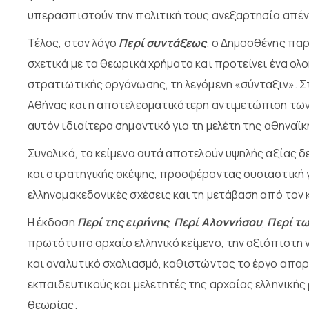
υπερασπιστούν την πολιτική τους ανεξαρτησία απένα
Τέλος, στον λόγο
Περί συντάξεως
, ο Δημοσθένης παρ
σχετικά με τα θεωρικά χρήματα και προτείνει ένα ολ
στρατιωτικής οργάνωσης, τη λεγόμενη «σύνταξιν». Σ
Αθήνας και η αποτελεσματικότερη αντιμετώπιση των
αυτόν ιδιαίτερα σημαντικό για τη μελέτη της αθηναϊ
Συνολικά, τα κείμενα αυτά αποτελούν υψηλής αξίας 
και στρατηγικής σκέψης, προσφέροντας ουσιαστική γ
ελληνομακεδονικές σχέσεις και τη μετάβαση από τον 
Η έκδοση
Περί της ειρήνης
,
Περί Αλοννήσου
,
Περί τ
πρωτότυπο αρχαίο ελληνικό κείμενο, την αξιόπιστη 
και αναλυτικό σχολιασμό, καθιστώντας το έργο απαρ
εκπαιδευτικούς και μελετητές της αρχαίας ελληνικής 
θεωρίας.