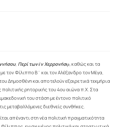
οννήσου
,
Περί των ἐν Χερρονήσῳ
,
καθώς και τα
με τον Φίλιππο Β΄ και τον Αλέξανδρο τον Μέγα,
του Δημοσθένη και αποτελούν εξαιρετικά τεκμήρια
ς πολιτικής ρητορικής του 4ου αιώνα π.Χ. Στα
ιμακεδονική του στάση με έντονο πολιτικό
ις μεταβαλλόμενες διεθνείς συνθήκες.
ται απέναντι στη νέα πολιτική πραγματικότητα
 Φίλιππος, ενισχυμένος πολιτικά και στρατιωτικά,