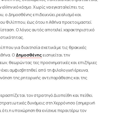
 ελληνικό κόσμο. Χωρίς να εγκαταλείπει τις
ου, ο Δημοσθένης επιδεικνύει ρεαλισμό και
ου Φιλίππου, έως ότου η Αθήνα προετοιμαστεί
τίσταση. Ο λόγος αυτός αποτελεί χαρακτηριστικό
οστικότητας.
ππου για διαιτησία σχετικά με τις θρακικές
Αθήνα. Ο
Δημοσθένης
εισηγείται την
ων, θεωρώντας τες προσχηματικές και επιζήμιες
 έχει αμφισβητηθεί από τη φιλολογική έρευνα,
ανόηση της ρητορικής αντιπαράθεσης και της
ερασπίζεται τον στρατηγό Διοπείθη και πείθει
ς στρατιωτικές δυνάμεις στη Χερρόνησο (σημερινή
ι ότι η υποχώρηση θα ενίσχυε περαιτέρω τον