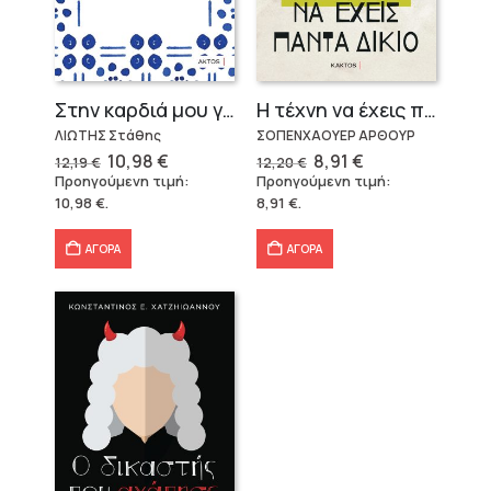
Στην καρδιά μου γράφει Ελλάδα
Η τέχνη να έχεις πάντα δίκιο – Άρθουρ Σοπενχάουερ
ΛΙΩΤΗΣ Στάθης
ΣΟΠΕΝΧΑΟΥΕΡ ΑΡΘΟΥΡ
Original
Η
Original
Η
10,98
€
8,91
€
12,19
€
12,20
€
price
τρέχουσα
price
τρέχουσα
Προηγούμενη τιμή:
Προηγούμενη τιμή:
was:
τιμή
was:
τιμή
10,98
€
.
8,91
€
.
12,19 €.
είναι:
12,20 €.
είναι:
10,98 €.
8,91 €.
ΑΓΟΡΑ
ΑΓΟΡΑ