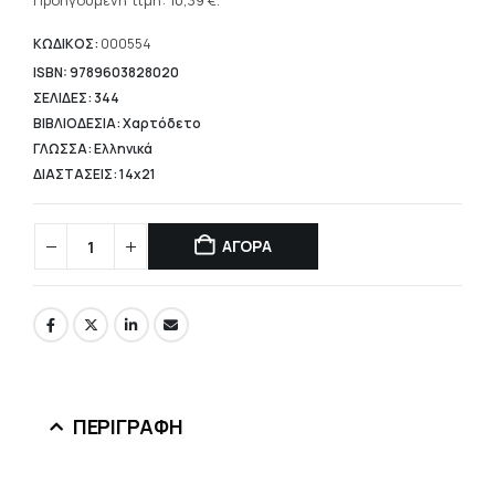
τρέχουσα
Προηγούμενη τιμή:
10,39
€
.
14,84 €.
τιμή
είναι:
ΚΩΔΙΚΟΣ:
000554
10,39 €.
ISBN: 9789603828020
ΣΕΛΙΔΕΣ: 344
ΒΙΒΛΙΟΔΕΣΙΑ: Χαρτόδετο
ΓΛΩΣΣΑ: Ελληνικά
ΔΙΑΣΤΑΣΕΙΣ: 14x21
ΑΓΟΡΑ
ΠΕΡΙΓΡΑΦΉ