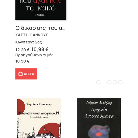
Ο δικαστής που αγάπησε το κακό
ΧΑΤΖΗΙΩΑΝΝΟΥ Ε.
Κωνσταντίνος
Original
Η
10,98
€
12,20
€
price
τρέχουσα
Προηγούμενη τιμή:
was:
τιμή
10,98
€
.
12,20 €.
είναι:
10,98 €.
ΑΓΟΡΑ