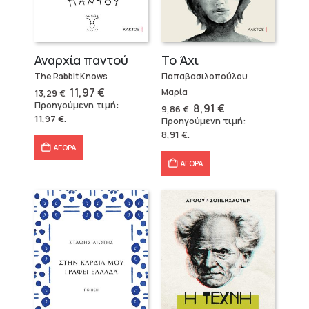
Αναρχία παντού
Το Άχι
The Rabbit Knows
Παπαβασιλοπούλου
Original
Η
11,97
€
Μαρία
13,29
€
price
τρέχουσα
Προηγούμενη τιμή:
Original
Η
8,91
€
9,86
€
was:
τιμή
price
τρέχουσα
11,97
€
.
Προηγούμενη τιμή:
13,29 €.
είναι:
was:
τιμή
11,97 €.
8,91
€
.
9,86 €.
είναι:
8,91 €.
ΑΓΟΡΑ
ΑΓΟΡΑ