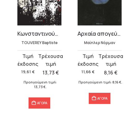
Κωνσταντινούπολη
Αρχαία απογεύματα
α
TOUVEREY Baptiste
Μαίηλερ Νόρμαν
Original
Η
Original
Η
price
τρέχουσα
price
τρέχουσα
was:
τιμή
was:
τιμή
19,61
€
13,73
€
11,66
€
8,16
€
19,61 €.
είναι:
11,66 €.
είναι:
€
.
Προηγούμενη τιμή:
Προηγούμενη τιμή:
8,16
€
.
13,73 €.
8,16 €.
13,73
€
.
ΑΓΟΡΑ
ΑΓΟΡΑ