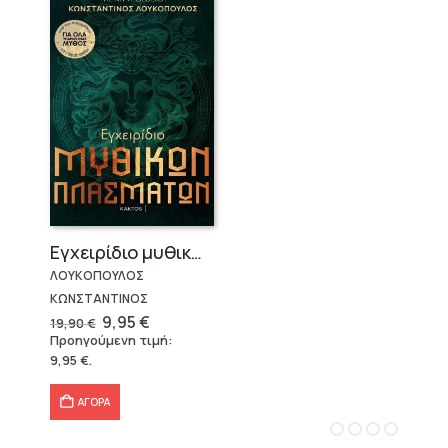
Εγχειρίδιο μυθικών πλασμάτων
ΛΟΥΚΟΠΟΥΛΟΣ
ΚΩΝΣΤΑΝΤΙΝΟΣ
Original
Η
9,95
€
19,90
€
price
τρέχουσα
Προηγούμενη τιμή:
was:
τιμή
9,95
€
.
19,90 €.
είναι:
9,95 €.
ΑΓΟΡΑ