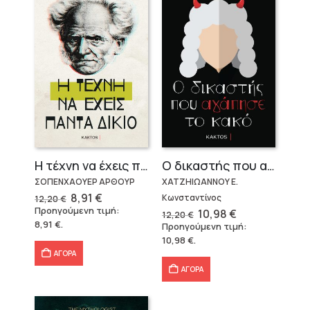
Η τέχνη να έχεις πάντα δίκιο – Άρθουρ Σοπενχάουερ
Ο δικαστής που αγάπησε το κακό
ΣΟΠΕΝΧΑΟΥΕΡ ΑΡΘΟΥΡ
ΧΑΤΖΗΙΩΑΝΝΟΥ Ε.
Original
Η
8,91
€
Κωνσταντίνος
12,20
€
price
τρέχουσα
Προηγούμενη τιμή:
Original
Η
10,98
€
12,20
€
was:
τιμή
price
τρέχουσα
8,91
€
.
Προηγούμενη τιμή:
12,20 €.
είναι:
was:
τιμή
8,91 €.
10,98
€
.
12,20 €.
είναι:
10,98 €.
ΑΓΟΡΑ
ΑΓΟΡΑ