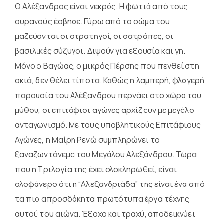
Ο Αλέξανδρος είναι νεκρός. Η φωτιά από τους
ουρανούς έσβησε. Γύρω από το σώμα του
μαζεύονται οι στρατηγοί, οι σατράπες, οι
βασιλικές σύζυγοι. Διψούν για εξουσία και γη.
Μόνο ο Βαγώας, ο μικρός Πέρσης που πενθεί στη
σκιά, δεν θέλει τίποτα. Καθώς η λαμπερή, φλογερή
παρουσία του Αλέξανδρου περνάει στο χώρο του
μύθου, οι επιτάφιοι αγώνες αρχίζουν με μεγάλο
ανταγωνισμό. Με τους υποβλητικούς Επιτάφιους
Αγώνες, η Μαίρη Ρενώ συμπληρώνει το
ξαναζωντάνεμα του Μεγάλου Αλεξάνδρου. Τώρα
που η Τριλογία της έχει ολοκληρωθεί, είναι
ολοφάνερο ότι η “Αλεξανδριάδα” της είναι ένα από
τα πιο απροσδόκητα πρωτότυπα έργα τέχνης
αυτού του αιώνα. Έξοχο και τραχύ, αποδεικνύει