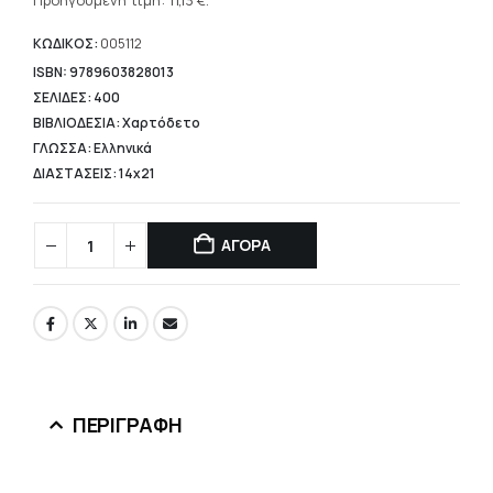
τρέχουσα
Προηγούμενη τιμή:
11,13
€
.
15,90 €.
τιμή
είναι:
ΚΩΔΙΚΟΣ:
005112
11,13 €.
ISBN: 9789603828013
ΣΕΛΙΔΕΣ: 400
ΒΙΒΛΙΟΔΕΣΙΑ: Χαρτόδετο
ΓΛΩΣΣΑ: Ελληνικά
ΔΙΑΣΤΑΣΕΙΣ: 14x21
ΑΓΟΡΑ
ΠΕΡΙΓΡΑΦΉ