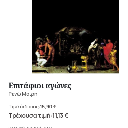
Επιτάφιοι αγώνες
Ρενώ Μαίρη
15,90
€
Original
11,13
€
price
Η
was: