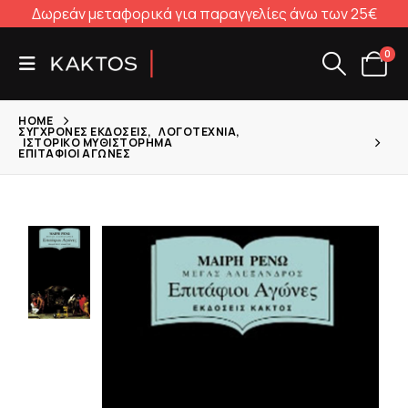
Δωρεάν μεταφορικά για παραγγελίες άνω των 25€
0
HOME
ΣΎΓΧΡΟΝΕΣ ΕΚΔΌΣΕΙΣ
,
ΛΟΓΟΤΕΧΝΊΑ
,
ΙΣΤΟΡΙΚΌ ΜΥΘΙΣΤΌΡΗΜΑ
ΕΠΙΤΆΦΙΟΙ ΑΓΏΝΕΣ