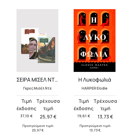
lution
ΣΕΙΡΑ ΜΙΣΕΛ ΝΤΕ ΓΚΡΕΣ (3 ΤΟΜΟΙ)
Η Λυκοφωλιά
Γκρες Μισέλ Ντε
HARPER Elodie
Original
Η
Original
Η
price
τρέχουσα
price
τρέχουσα
was:
τιμή
was:
τιμή
37,10
€
25,97
€
19,61
€
13,73
€
37,10 €.
είναι:
19,61 €.
είναι:
€
.
Προηγούμενη τιμή:
Προηγούμενη τιμή:
25,97 €.
13,73 €.
25,97
€
.
13,73
€
.