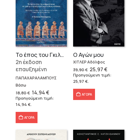
Το έπος του Γκιλγκαμές
Ο Αγών μου
2η έκδοση
ΧΙΤΛΕΡ Αδόλφος
επαυξημένη
Original
Η
25,97
€
39,90
€
price
τρέχουσα
Προηγούμενη τιμή:
was:
τιμή
ΠΑΠΑΧΑΡΑΛΑΜΠΟΥΣ
25,97
€
.
39,90 €.
είναι:
Βάσω
25,97 €.
Original
Η
14,94
€
18,80
€
ΑΓΟΡΑ
price
τρέχουσα
Προηγούμενη τιμή:
was:
τιμή
14,94
€
.
18,80 €.
είναι:
14,94 €.
ΑΓΟΡΑ