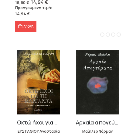
Original
Η
14,94
€
18,80
€
price
τρέχουσα
Προηγούμενη τιμή:
was:
τιμή
14,94
€
.
18,80 €.
είναι:
14,94 €.
ΑΓΟΡΑ
(3 ΤΟΜΟΙ)
Οκτώ ήχοι για τη Μαργαρίτα
Αρχαία απογεύματα
ΕΥΣΤΑΘΙΟΥ Αναστασία
Μαίηλερ Νόρμαν