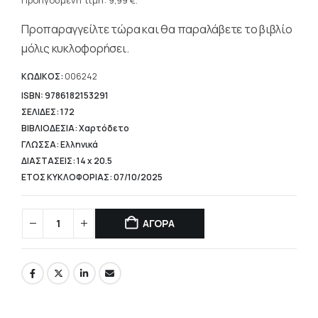
τρέχουσα
Προηγούμενη τιμή:
9,99
€
.
11,10 €.
τιμή
Προπαραγγείλτε τώρα και θα παραλάβετε το βιβλίο
είναι:
9,99 €.
μόλις κυκλοφορήσει.
ΚΩΔΙΚΟΣ:
006242
ISBN: 9786182153291
ΣΕΛΙΔΕΣ: 172
ΒΙΒΛΙΟΔΕΣΙΑ: Χαρτόδετο
ΓΛΩΣΣΑ: Ελληνικά
ΔΙΑΣΤΑΣΕΙΣ: 14 x 20.5
ΕΤΟΣ ΚΥΚΛΟΦΟΡΙΑΣ: 07/10/2025
ΑΓΟΡΑ