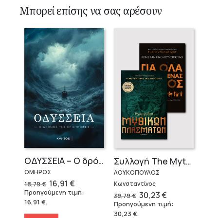
Μπορεί επίσης να σας αρέσουν
OΔΥΣΣΕΙΑ – Ο δρόμος της επιστροφής
Συλλογή The Mythologist (2 βιβλία)
ΟΜΗΡΟΣ
ΛΟΥΚΟΠΟΥΛΟΣ
Original
Η
16,91
€
Κωνσταντίνος
18,79
€
price
τρέχουσα
Προηγούμενη τιμή:
Original
Η
30,23
€
39,79
€
was:
τιμή
price
τρέχουσα
16,91
€
.
Προηγούμενη τιμή:
18,79 €.
είναι:
was:
τιμή
16,91 €.
30,23
€
.
39,79 €.
είναι: