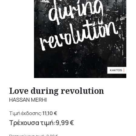
Love during revolution
HASSAN MERHI
11,10
€
Original
9,99
€
price
Η
was: