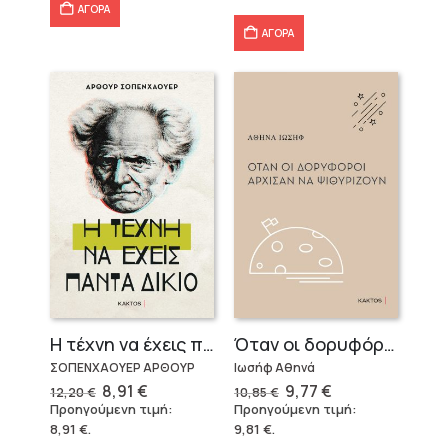
30,23 €.
ΑΓΟΡΑ
ΑΓΟΡΑ
Η τέχνη να έχεις πάντα δίκιο – Άρθουρ Σοπενχάουερ
Όταν οι δορυφόροι άρχισαν να ψιθυρίζουν
ΣΟΠΕΝΧΑΟΥΕΡ ΑΡΘΟΥΡ
Ιωσήφ Αθηνά
Original
Η
Original
Η
8,91
€
9,77
€
12,20
€
10,85
€
price
τρέχουσα
price
τρέχουσα
Προηγούμενη τιμή:
Προηγούμενη τιμή:
was:
τιμή
was:
τιμή
8,91
€
.
9,81
€
.
12,20 €.
είναι:
10,85 €.
είναι: