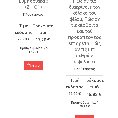
Πώς αν τις
Πολιτικά
διακρίνοιε τον
παραγγέλματα,
κόλακα του
Περί μοναρχίας
φίλου, Πώς αν
και δημοκρατίας
τις αίσθοιτο
και ολιγαρχίας
εαυτού
Πλούταρχος
προκόπτοντος
επ’ αρετή, Πώς
Original
Η
αν τις υπ’
price
τρέχουσα
εχθρών
was:
τιμή
15,50
€
12,40
€
ωφελοίτο
15,50 €.
είναι:
Προηγούμενη τιμή:
Πλούταρχος
12,40 €.
12,40
€
.
Original
Η
ΑΓΟΡΑ
price
τρέχουσα
was:
τιμή
19,90
€
15,92
€
19,90 €.
είναι:
Προηγούμενη τιμή:
15,92 €.
15,92
€
.