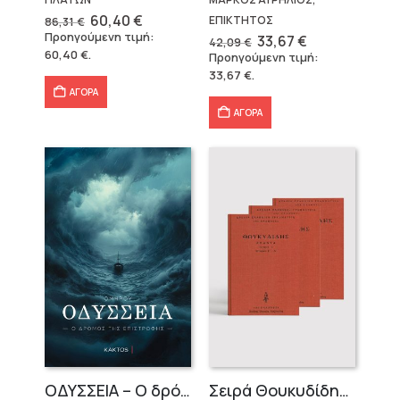
Original
Η
60,40
€
ΕΠΙΚΤΗΤΟΣ
86,31
€
price
τρέχουσα
Προηγούμενη τιμή:
Original
Η
33,67
€
42,09
€
was:
τιμή
price
τρέχουσα
60,40
€
.
Προηγούμενη τιμή:
86,31 €.
είναι:
was:
τιμή
60,40 €.
33,67
€
.
42,09 €.
είναι:
33,67 €.
ΑΓΟΡΑ
ΑΓΟΡΑ
OΔΥΣΣΕΙΑ – Ο δρόμος της επιστροφής
Σειρά Θουκυδίδης – Δεμένο (4 τόμοι)