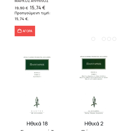
ΜΑΡΚΟΣ ΑΥΡΗΛΙΟΣ
Original
Η
15,74
€
19,90
€
price
τρέχουσα
Προηγούμενη τιμή:
was:
τιμή
15,74
€
.
19,90 €.
είναι:
15,74 €.
ΑΓΟΡΑ
Ηθικά 2
Ηθικά 21