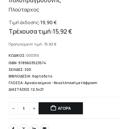
πολυπραγμοσύνης
Πλούταρχος
19,90
€
Original
15,92
€
price
Η
was:
τρέχουσα
Προηγούμενη τιμή:
15,92
€
.
19,90 €.
τιμή
είναι:
ΚΩΔΙΚΟΣ:
000355
15,92 €.
ISBN: 9789603523574
ΣΕΛΙΔΕΣ: 320
ΒΙΒΛΙΟΔΕΣΙΑ: Χαρτόδετο
ΓΛΩΣΣΑ: Αρχαίο κείμενο - Νεοελληνική μετάφραση
ΔΙΑΣΤΑΣΕΙΣ: 12,5x21
ΑΓΟΡΑ