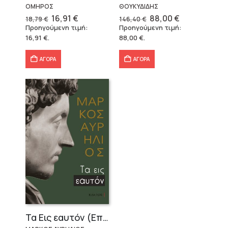
ΟΜΗΡΟΣ
ΘΟΥΚΥΔΙΔΗΣ
Original
Η
Original
Η
16,91
€
88,00
€
18,79
€
146,40
€
price
τρέχουσα
price
τρέχουσα
Προηγούμενη τιμή:
Προηγούμενη τιμή:
was:
τιμή
was:
τιμή
16,91
€
.
88,00
€
.
18,79 €.
είναι:
146,40 €.
είναι:
16,91 €.
88,00 €.
ΑΓΟΡΑ
ΑΓΟΡΑ
Τα Εις εαυτόν (Επίτομο) – Μάρκος Αυρήλιος