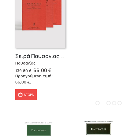
Σειρά Παυσανίας – Δεμένο (3 τόμοι)
Παυσανίας
Original
Η
66,00
€
139,80
€
price
τρέχουσα
Προηγούμενη τιμή:
was:
τιμή
66,00
€
.
139,80 €.
είναι:
66,00 €.
ΑΓΟΡΑ