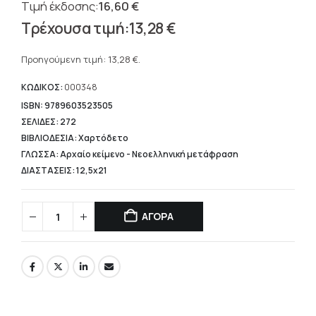
16,60
€
Original
13,28
€
price
Η
was:
τρέχουσα
Προηγούμενη τιμή:
13,28
€
.
16,60 €.
τιμή
είναι:
ΚΩΔΙΚΟΣ:
000348
13,28 €.
ISBN: 9789603523505
ΣΕΛΙΔΕΣ: 272
ΒΙΒΛΙΟΔΕΣΙΑ: Χαρτόδετο
ΓΛΩΣΣΑ: Αρχαίο κείμενο - Νεοελληνική μετάφραση
ΔΙΑΣΤΑΣΕΙΣ: 12,5x21
ΑΓΟΡΑ