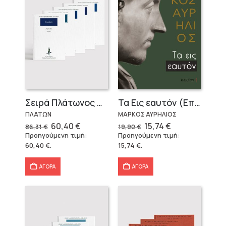
Σειρά Πλάτωνος Πολιτεία
Τα Εις εαυτόν (Επίτομο) – Μάρκος Αυρήλιος
ΠΛΑΤΩΝ
ΜΑΡΚΟΣ ΑΥΡΗΛΙΟΣ
Original
Η
Original
Η
60,40
€
15,74
€
86,31
€
19,90
€
price
τρέχουσα
price
τρέχουσα
Προηγούμενη τιμή:
Προηγούμενη τιμή:
was:
τιμή
was:
τιμή
60,40
€
.
15,74
€
.
86,31 €.
είναι:
19,90 €.
είναι:
60,40 €.
15,74 €.
ΑΓΟΡΑ
ΑΓΟΡΑ