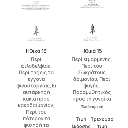
Ηθικά 13
Ηθικά 15
ν
Περί
Περί ειμαρμένης,
φιλαδελφίας,
Περί του
ν
Περί της εις τα
Σωκράτους
έγγονα
δαιμονίου, Περί
φιλοστοργίας, Ει
φυγής,
αυτάρκης η
Παραμυθητικός
κακία προς
προς τη γυναίκα
κακοδαιμονίαν,
Πλούταρχος
Περί του
πότερον τα
Original
Η
ψυχής ή τα
price
τρέχουσα