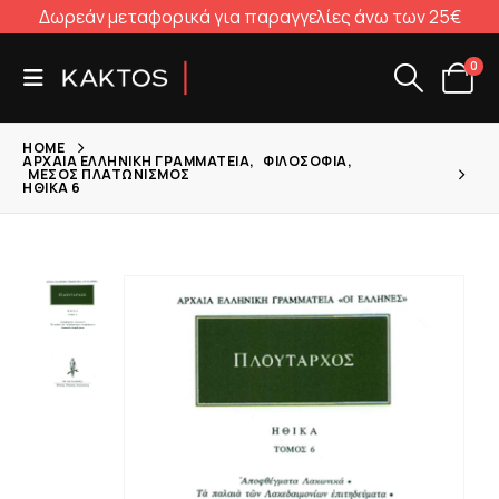
Δωρεάν μεταφορικά για παραγγελίες άνω των 25€
0
HOME
ΑΡΧΑΊΑ ΕΛΛΗΝΙΚΉ ΓΡΑΜΜΑΤΕΊΑ
,
ΦΙΛΟΣΟΦΊΑ
,
ΜΈΣΟΣ ΠΛΑΤΩΝΙΣΜΌΣ
ΗΘΙΚΆ 6