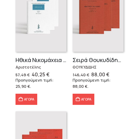
Ηθικά Νικομάχεια (3 τόμοι)
Σειρά Θουκυδίδης – Δεμένο (4 τόμοι)
Αριστοτέλης
ΘΟΥΚΥΔΙΔΗΣ
Original
Η
Original
Η
40,25
€
88,00
€
57,49
€
146,40
€
price
τρέχουσα
price
τρέχουσα
Προηγούμενη τιμή:
Προηγούμενη τιμή:
was:
τιμή
was:
τιμή
25,90
€
.
88,00
€
.
57,49 €.
είναι:
146,40 €.
είναι:
40,25 €.
88,00 €.
ΑΓΟΡΑ
ΑΓΟΡΑ