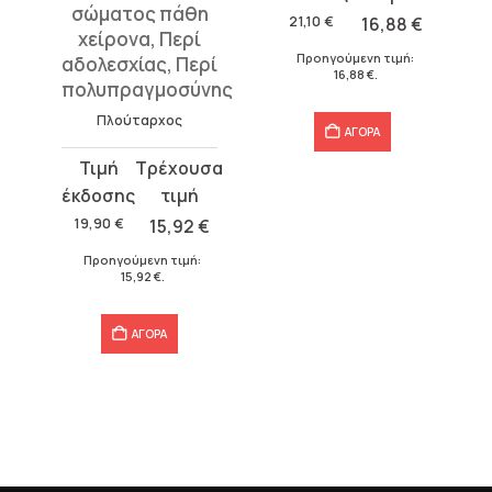
σώματος πάθη
was:
τιμή
21,10
€
16,88
€
χείρονα, Περί
21,10 €.
είναι:
Προηγούμενη τιμή:
αδολεσχίας, Περί
16,88 €.
16,88
€
.
πολυπραγμοσύνης
Πλούταρχος
ΑΓΟΡΑ
Original
Η
price
τρέχουσα
was:
τιμή
19,90
€
15,92
€
19,90 €.
είναι:
Προηγούμενη τιμή:
15,92 €.
15,92
€
.
ΑΓΟΡΑ