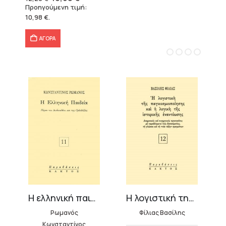
price
τρέχουσα
Προηγούμενη τιμή:
was:
τιμή
10,98
€
.
12,20 €.
είναι:
10,98 €.
ΑΓΟΡΑ
Η ελληνική παιδεία
Η λογιστική της παγκοσμιοποίησης και η λογική της ιστορικής εναντίωσης
Ρωμανός
Φίλιας Βασίλης
Κωνσταντίνος