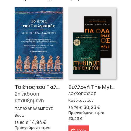
Το έπος του Γκιλγκαμές
Συλλογή The Mythologist (2 βιβλία)
2η έκδοση
ΛΟΥΚΟΠΟΥΛΟΣ
επαυξημένη
Κωνσταντίνος
Original
Η
30,23
€
39,79
€
ΠΑΠΑΧΑΡΑΛΑΜΠΟΥΣ
price
τρέχουσα
Προηγούμενη τιμή:
was:
τιμή
Βάσω
30,23
€
.
39,79 €.
είναι:
Original
Η
14,94
€
18,80
€
30,23 €.
price
τρέχουσα
Προηγούμενη τιμή:
was:
τιμή
ΑΓΟΡΑ