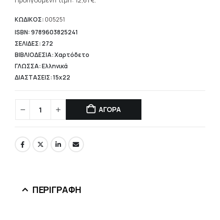
τρέχουσα
Προηγούμενη τιμή:
12,61
€
.
18,02 €.
τιμή
είναι:
ΚΩΔΙΚΟΣ:
005251
12,61 €.
ISBN: 9789603825241
ΣΕΛΙΔΕΣ: 272
ΒΙΒΛΙΟΔΕΣΙΑ: Χαρτόδετο
ΓΛΩΣΣΑ: Ελληνικά
ΔΙΑΣΤΑΣΕΙΣ: 15x22
ΑΓΟΡΑ
ΠΕΡΙΓΡΑΦΉ