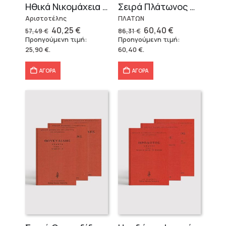
Ηθικά Νικομάχεια (3 τόμοι)
Σειρά Πλάτωνος Πολιτεία
Αριστοτέλης
ΠΛΑΤΩΝ
Original
Η
Original
Η
40,25
€
60,40
€
57,49
€
86,31
€
price
τρέχουσα
price
τρέχουσα
Προηγούμενη τιμή:
Προηγούμενη τιμή:
was:
τιμή
was:
τιμή
25,90
€
.
60,40
€
.
57,49 €.
είναι:
86,31 €.
είναι:
40,25 €.
60,40 €.
ΑΓΟΡΑ
ΑΓΟΡΑ