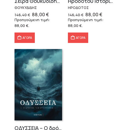
Σειρά Θουκυδίδης – Δεμένο (4 τόμοι)
Ηροδότου Ιστορίαι – Δεμένο (4 τόμοι)
ΘΟΥΚΥΔΙΔΗΣ
ΗΡΟΔΟΤΟΣ
Original
Η
Original
Η
88,00
€
88,00
€
146,40
€
146,40
€
price
τρέχουσα
price
τρέχουσα
Προηγούμενη τιμή:
Προηγούμενη τιμή:
was:
τιμή
was:
τιμή
88,00
€
.
88,00
€
.
146,40 €.
είναι:
146,40 €.
είναι:
88,00 €.
88,00 €.
ΑΓΟΡΑ
ΑΓΟΡΑ
OΔΥΣΣΕΙΑ – Ο δρόμος της επιστροφής