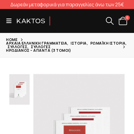
Δωρεάν μεταφορικά για παραγγελίες άνω των 25€
0
HOME
ΑΡΧΑΊΑ ΕΛΛΗΝΙΚΉ ΓΡΑΜΜΑΤΕΊΑ
,
ΙΣΤΟΡΊΑ
,
ΡΩΜΑΪΚΉ ΙΣΤΟΡΊΑ
,
ΣΥΛΛΟΓΈΣ
,
ΣΥΛΛΟΓΈΣ
ΗΡΩΔΙΑΝΌΣ – ΆΠΑΝΤΑ (3 ΤΌΜΟΙ)