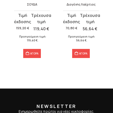
ΣΟΥΔΑ
Διογένης Λαέρτιος
Original
Η
Original
Η
ύαινος
price
τρέχουσα
price
τρέχουσα
was:
τιμή
was:
τιμή
€
159,20
€
119,40
€
70,80
€
56,64
€
159,20 €.
είναι:
70,80 €.
είναι:
Προηγούμενη τιμή:
Προηγούμενη τιμή:
119,40 €.
56,64 €.
119,40
€
.
56,64
€
.
ΑΓΟΡΑ
ΑΓΟΡΑ
NEWSLETTER
Ενημερωθείτε πρώτοι για νέες κυκλοφορίες,