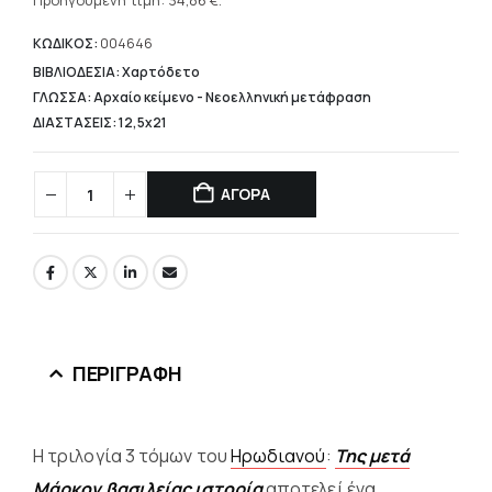
τρέχουσα
Προηγούμενη τιμή:
34,86
€
.
49,80 €.
τιμή
είναι:
ΚΩΔΙΚΟΣ:
004646
34,86 €.
ΒΙΒΛΙΟΔΕΣΙΑ: Χαρτόδετο
ΓΛΩΣΣΑ: Αρχαίο κείμενο - Νεοελληνική μετάφραση
ΔΙΑΣΤΑΣΕΙΣ: 12,5x21
ΑΓΟΡΑ
ΠΕΡΙΓΡΑΦΉ
Η τριλογία 3 τόμων του
Ηρωδιανού
:
Της μετά
Μάρκον βασιλείας ιστορία
αποτελεί ένα