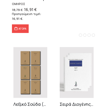
ΟΜΗΡΟΣ
Original
Η
16,91
€
18,79
€
price
τρέχουσα
Προηγούμενη τιμή:
was:
τιμή
16,91
€
.
18,79 €.
είναι:
16,91 €.
ΑΓΟΡΑ
Λεξικό Σούδα (8 τόμοι)
Σειρά Διογένης Λαέρτιος (4 τόμοι)