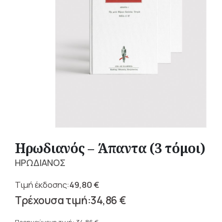
Ηρωδιανός – Άπαντα (3 τόμοι)
ΗΡΩΔΙΑΝΟΣ
49,80
€
Original
34,86
€
price
Η
was: