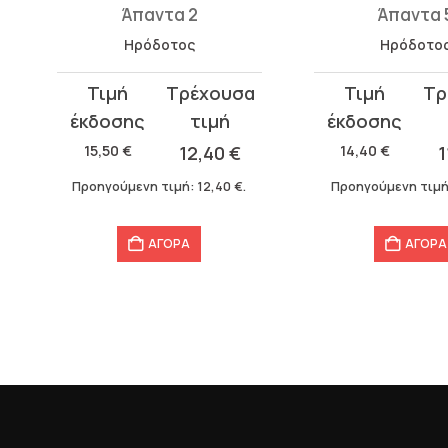
Άπαντα 5
Άπαντα 
Ηρόδοτος
Ηρόδοτο
Original
Η
Original
Η
price
τρέχουσα
price
τρέχουσα
was:
τιμή
was:
τιμή
14,40
€
11,52
€
19,90
€
1
14,40 €.
είναι:
19,90 €.
είναι:
Προηγούμενη τιμή:
11,52
€
.
Προηγούμενη τιμή
11,52 €.
15,92 €.
ΑΓΟΡΑ
ΑΓΟΡΑ