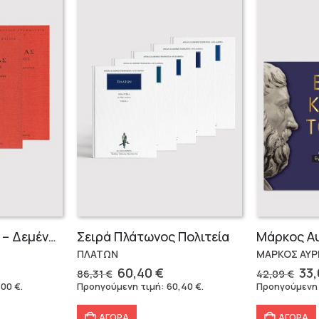
Σειρά Παυσανίας – Δεμένο (3 τόμοι)
Σειρά Πλάτωνος Πολιτεία
ΠΛΑΤΩΝ
ΜΑΡΚΟΣ ΑΥΡ
Original
Η
Ori
60,40
€
33
86,31
€
42,09
€
ρέχουσα
price
τρέχουσα
pri
,00
€
.
Προηγούμενη τιμή:
60,40
€
.
Προηγούμενη
ιμή
was:
τιμή
wa
ίναι:
86,31 €.
είναι:
42,
ΑΓΟΡΑ
ΑΓΟΡΑ