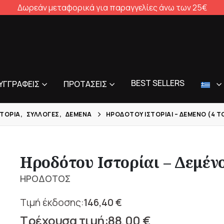
Δωρεάν μεταφορικά για παραγγελίες άνω των 25€
BEST SELLERS
ΥΓΓΡΑΦΕΊΣ
ΠΡΟΤΆΣΕΙΣ
ΣΤΟΡΊΑ
,
ΣΥΛΛΟΓΈΣ
,
ΔΕΜΈΝΑ
ΗΡΟΔΌΤΟΥ ΙΣΤΟΡΊΑΙ – ΔΕΜΈΝΟ (4 Τ
Ηροδότου Ιστορίαι – Δεμένο
ΗΡΟΔΟΤΟΣ
146,40
€
Original
88,00
€