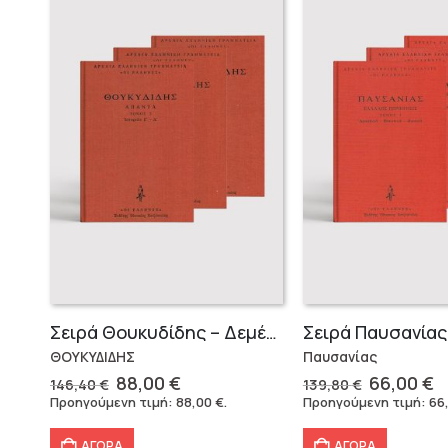
Σειρά Θουκυδίδης – Δεμένο (4 τόμοι)
ΘΟΥΚΥΔΙΔΗΣ
Παυσανίας
Original
Η
Original
Η
88,00
€
66,00
€
146,40
€
139,80
€
price
τρέχουσα
price
τ
Προηγούμενη τιμή:
88,00
€
.
Προηγούμενη τιμή:
66
was:
τιμή
was:
τ
146,40 €.
είναι:
139,80 €.
ε
ΑΓΟΡΑ
ΑΓΟΡΑ