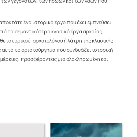
η των γεγονότων, των ηρώων και των λαών που
 αποκτάτε ένα ιστορικό έργο που έχει εμπνεύσει
από τα σημαντικότερα κλασικά έργα αρχαίας
άθε ιστορικού, αρχαιολόγου ή λάτρη της κλασικής
ε αυτό το αριστούργημα που συνδυάζει ιστορική
ομέρειες, προσφέροντας μια ολοκληρωμένη και