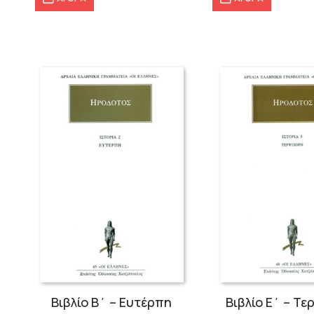
88,00 €.
6
Βιβλίο Ε΄ – Τερψιχόρη
Βιβλίο Ζ΄ – Π