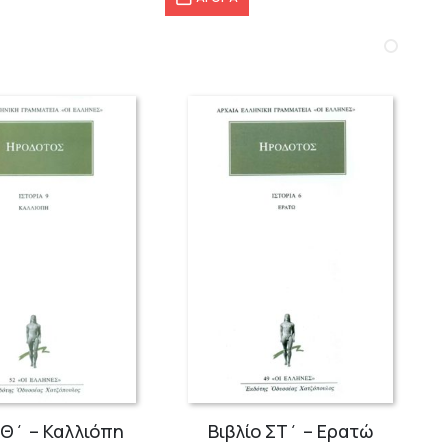
33,67 €.
16,91 €.
ο ΣΤ΄ – Ερατώ
Ελληνικά 1 (Α΄-Β΄)