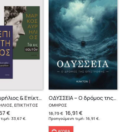
Μάρκος Αυρήλιος & Επίκτητος (Επίτομα)
OΔΥΣΣΕΙΑ – Ο δρόμος της επιστροφής
ΗΛΙΟΣ, ΕΠΙΚΤΗΤΟΣ
ΟΜΗΡΟΣ
ginal
Η
Original
Η
,67
€
16,91
€
18,79
€
ce
τρέχουσα
price
τρέχουσα
 τιμή:
33,67
€
.
Προηγούμενη τιμή:
16,91
€
.
s:
τιμή
was:
τιμή
09 €.
είναι:
18,79 €.
είναι:
ΑΓΟΡΑ