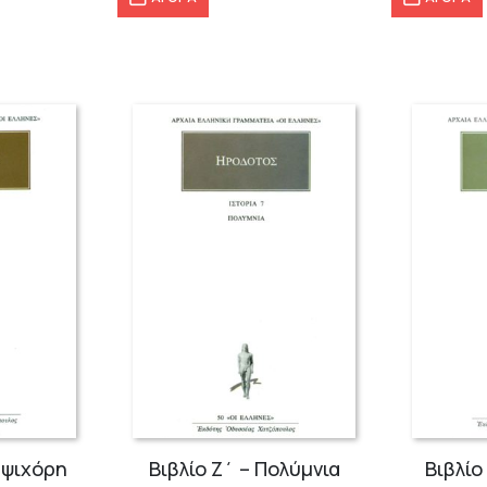
6,00 €.
60,40 €.
ολύμνια
Βιβλίο Θ΄ – Καλλιόπη
Βιβλί