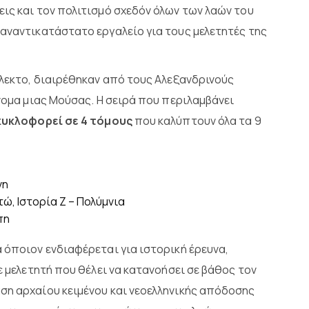
εις και τον πολιτισμό σχεδόν όλων των λαών του
 αναντικατάστατο εργαλείο για τους μελετητές της
άλεκτο, διαιρέθηκαν από τους Αλεξανδρινούς
όνομα μιας Μούσας. Η σειρά που περιλαμβάνει
κυκλοφορεί σε 4 τόμους
που καλύπτουν όλα τα 9
νη
τώ, Ιστορία Ζ – Πολύμνια
πη
 όποιον ενδιαφέρεται για ιστορική έρευνα,
ε μελετητή που θέλει να κατανοήσει σε βάθος τον
ση αρχαίου κειμένου και νεοελληνικής απόδοσης