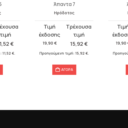
7
Άπαντα 9
ς
Ηρόδοτος
Original
Η
Original
Η
price
τρέχουσα
price
τρέχου
was:
τιμή
was:
τιμή
5,92
€
19,90
€
15,92
€
14,40
19,90 €.
είναι:
14,40 €.
είναι:
:
15,92
€
.
Προηγούμενη τιμή:
15,92
€
.
Προηγού
15,92 €.
11,52 €.
ΑΓΟΡΑ