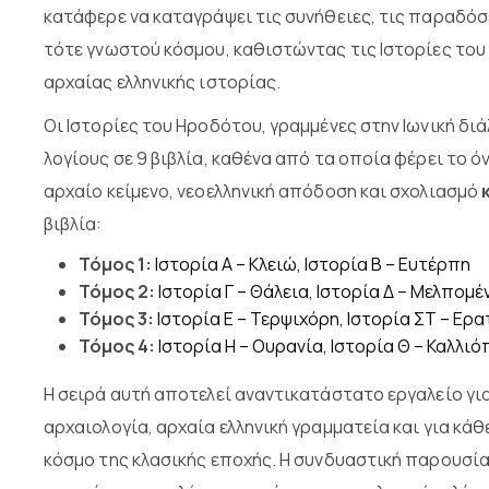
κατάφερε να καταγράψει τις συνήθειες, τις παραδόσ
τότε γνωστού κόσμου, καθιστώντας τις Ιστορίες του
αρχαίας ελληνικής ιστορίας.
Οι Ιστορίες του Ηροδότου, γραμμένες στην Ιωνική δι
λογίους σε 9 βιβλία, καθένα από τα οποία φέρει το 
αρχαίο κείμενο, νεοελληνική απόδοση και σχολιασμό
βιβλία:
Τόμος 1:
Ιστορία Α – Κλειώ, Ιστορία Β – Ευτέρπη
Τόμος 2:
Ιστορία Γ – Θάλεια, Ιστορία Δ – Μελπομέ
Τόμος 3:
Ιστορία Ε – Τερψιχόρη, Ιστορία ΣΤ – Ερα
Τόμος 4:
Ιστορία Η – Ουρανία, Ιστορία Θ – Καλλιό
Η σειρά αυτή αποτελεί αναντικατάστατο εργαλείο για
αρχαιολογία, αρχαία ελληνική γραμματεία και για κάθ
κόσμο της κλασικής εποχής. Η συνδυαστική παρουσία