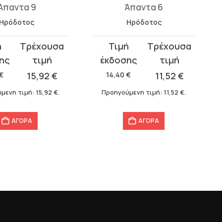
Άπαντα 6
Άπαντα 3
Ηρόδοτος
Ξενοφών
Original
Η
σα
price
τρέχουσα
was:
τιμή
€
11,52
€
14,40
€
11,52
€
14,40 €.
είναι:
μενη τιμή:
11,52
€
.
Προηγούμενη τιμή:
11,52
€
.
11,52 €.
ΑΓΟΡΑ
ΑΓΟΡΑ