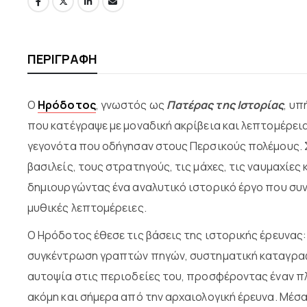
ΠΕΡΙΓΡΑΦΉ
Ο
Ηρόδοτος
, γνωστός ως
Πατέρας της Ιστορίας
, υπ
που κατέγραψε με μοναδική ακρίβεια και λεπτομέρεια
γεγονότα που οδήγησαν στους Περσικούς πολέμους. Σ
βασιλείς, τους στρατηγούς, τις μάχες, τις ναυμαχίε
δημιουργώντας ένα αναλυτικό ιστορικό έργο που συν
μυθικές λεπτομέρειες.
Ο Ηρόδοτος έθεσε τις βάσεις της ιστορικής έρευνας:
συγκέντρωση γραπτών πηγών, συστηματική καταγρα
αυτοψία στις περιοδείες του, προσφέροντας έναν 
ακόμη και σήμερα από την αρχαιολογική έρευνα. Μέσ