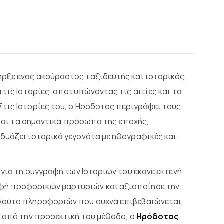
ήρξε ένας ακούραστος ταξιδευτής και ιστορικός,
 τις Ιστορίες, αποτυπώνοντας τις αιτίες και τα
τις Ιστορίες του, ο Ηρόδοτος περιγράφει τους
ς και τα σημαντικά πρόσωπα της εποχής,
δυάζει ιστορικά γεγονότα με ηθογραφικές και
 για τη συγγραφή των Ιστοριών του έκανε εκτενή
φή προφορικών μαρτυριών και αξιοποίησε την
πλούτο πληροφοριών που συχνά επιβεβαιώνεται
α από την προσεκτική του μέθοδο, ο
Ηρόδοτος