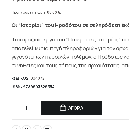
price
Η
was:
τρέχουσα
Προηγούμενη τιμή:
88,00
€
.
146,40 €.
τιμή
Οι “Ιστορίαι” του Ηροδότου σε σκληρόδετη έκ
είναι:
88,00 €.
Το κορυφαίο έργο του “Πατέρα της Ιστορίας” που
αποτελεί κύρια πηγή πληροφοριών για τον αρχαί
γεγονότα των περσικών πολέμων, ο Ηρόδοτος κατ
συνήθειες και τους τόπους της αρχαιότητας, απ
ΚΩΔΙΚΟΣ:
004072
ISBN: 9789603826354
ΑΓΟΡΑ