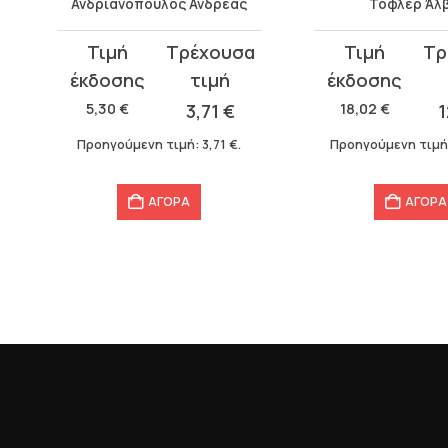
Ανδριανόπουλος Ανδρέας
Τόφλερ Άλβ
Original
Η
Original
Η
price
τρέχουσα
price
τρέχουσα
was:
τιμή
was:
τιμή
5,30
€
3,71
€
18,02
€
1
5,30 €.
είναι:
18,02 €.
είναι:
Προηγούμενη τιμή:
3,71
€
.
Προηγούμενη τιμή
3,71 €.
12,61 €.
ΑΓΟΡΑ
ΑΓΟΡΑ