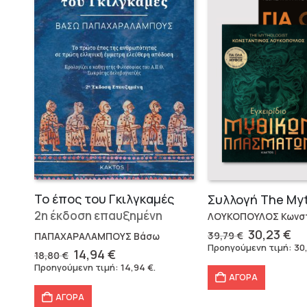
Το έπος του Γκιλγκαμές
2η έκδοση επαυξημένη
ΛΟΥΚΟΠΟΥΛΟΣ Κωνστ
Original
Η
30,23
€
39,79
€
ΠΑΠΑΧΑΡΑΛΑΜΠΟΥΣ Βάσω
price
τρ
Προηγούμενη τιμή:
30
Original
Η
14,94
€
18,80
€
was:
τι
price
τρέχουσα
Προηγούμενη τιμή:
14,94
€
.
39,79 €.
εί
was:
τιμή
ΑΓΟΡΑ
30
18,80 €.
είναι:
ΑΓΟΡΑ
14,94 €.