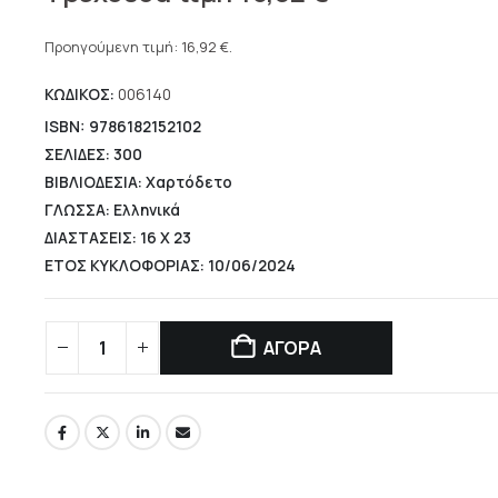
price
Η
was:
τρέχουσα
Προηγούμενη τιμή:
16,92
€
.
18,79 €.
τιμή
ΚΩΔΙΚΟΣ:
006140
είναι:
16,92 €.
ISBN: 9786182152102
ΣΕΛΙΔΕΣ: 300
ΒΙΒΛΙΟΔΕΣΙΑ: Χαρτόδετο
ΓΛΩΣΣΑ: Ελληνικά
ΔΙΑΣΤΑΣΕΙΣ: 16 Χ 23
ΕΤΟΣ ΚΥΚΛΟΦΟΡΙΑΣ: 10/06/2024
ΑΓΟΡΑ