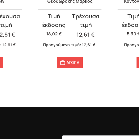
ιν
Θεοδωράκης Μάρκος
Κοντογ
Original
Η
Original
Η
price
τρέχουσα
price
τρέχου
was:
τιμή
was:
τιμή
2,61
€
18,02
€
12,61
€
5,30
18,02 €.
είναι:
5,30 €.
είναι:
:
12,61
€
.
Προηγούμενη τιμή:
12,61
€
.
Προηγο
12,61 €.
3,71 €.
ΑΓΟΡΑ