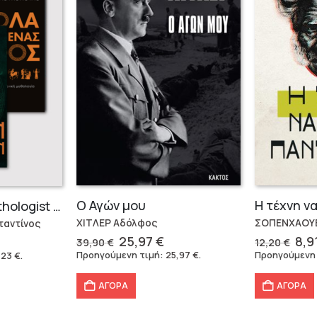
Ο Αγών μου
Συλλογή The Mythologist (2 βιβλία)
ΧΙΤΛΕΡ Αδόλφος
ΣΟΠΕΝΧΑΟΥ
αντίνος
Original
Η
Ori
25,97
€
8,9
39,90
€
12,20
€
price
τρέχουσα
pri
έχουσα
Προηγούμενη τιμή:
25,97
€
.
Προηγούμενη
,23
€
.
was:
τιμή
was
μή
39,90 €.
είναι:
12,
ναι:
ΑΓΟΡΑ
ΑΓΟΡΑ
25,97 €.
,23 €.