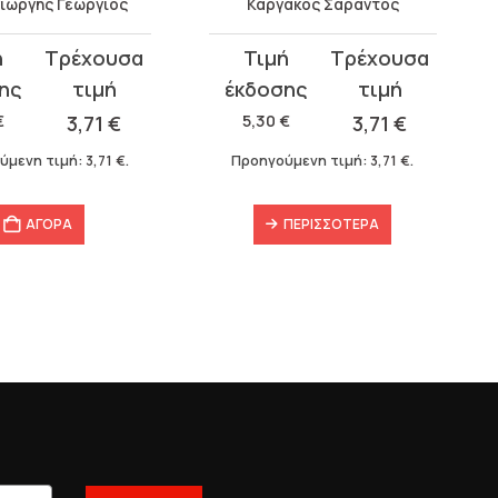
ιώργης Γεώργιος
Καργάκος Σαράντος
Original
Η
σα
price
τρέχουσα
was:
τιμή
€
3,71
€
5,30
€
3,71
€
5,30 €.
είναι:
ύμενη τιμή:
3,71
€
.
Προηγούμενη τιμή:
3,71
€
.
3,71 €.
ΑΓΟΡΑ
ΠΕΡΙΣΣΌΤΕΡΑ