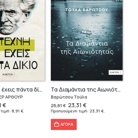
Η τέχνη να έχεις πάντα δίκιο – Άρθουρ Σοπενχάουερ
Τα Διαμάντια της Αιωνιότητας
ΕΡ ΑΡΘΟΥΡ
Βαρώτσου Τούλα
ginal
Η
Original
Η
1
€
23,31
€
25,81
€
ce
τρέχουσα
price
τρέχουσα
 τιμή:
8,91
€
.
Προηγούμενη τιμή:
23,31
€
.
:
τιμή
was:
τιμή
20 €.
είναι:
25,81 €.
είναι:
ΑΓΟΡΑ
8,91 €.
23,31 €.