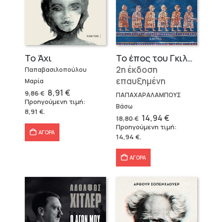
Το Άχι
Το έπος του Γκιλγκαμές
2η έκδοση
Παπαβασιλοπούλου
επαυξημένη
Μαρία
Original
Η
8,91
€
9,86
€
ΠΑΠΑΧΑΡΑΛΑΜΠΟΥΣ
price
τρέχουσα
Προηγούμενη τιμή:
was:
τιμή
Βάσω
8,91
€
.
9,86 €.
είναι:
Original
Η
14,94
€
18,80
€
8,91 €.
price
τρέχουσα
Προηγούμενη τιμή:
was:
τιμή
ΑΓΟΡΑ
14,94
€
.
18,80 €.
είναι:
14,94 €.
ΑΓΟΡΑ