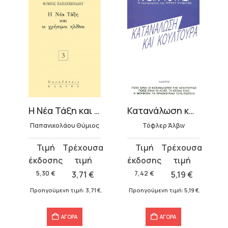
ωπος
Η Νέα Τάξη και οι χρήσιμοι ηλίθιοι
Κατανάλωση και κουλτούρα
Παπανικολάου Θύμιος
Τόφλερ Άλβιν
Original
Η
Original
Η
price
τρέχουσα
price
τρέχουσα
was:
τιμή
was:
τιμή
5,30
€
3,71
€
7,42
€
5,19
€
5,30 €.
είναι:
7,42 €.
είναι:
Προηγούμενη τιμή:
3,71
€
.
Προηγούμενη τιμή:
5,19
€
.
3,71 €.
5,19 €.
ΑΓΟΡΑ
ΑΓΟΡΑ