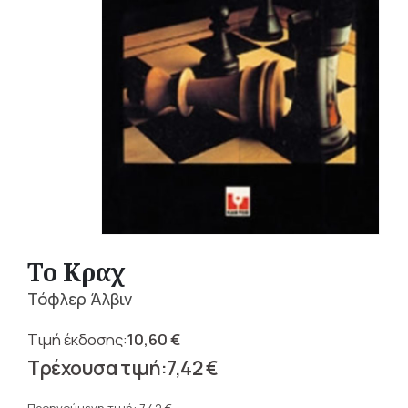
Το Κραχ
Τόφλερ Άλβιν
10,60
€
Original
7,42
€
price
Η
was: