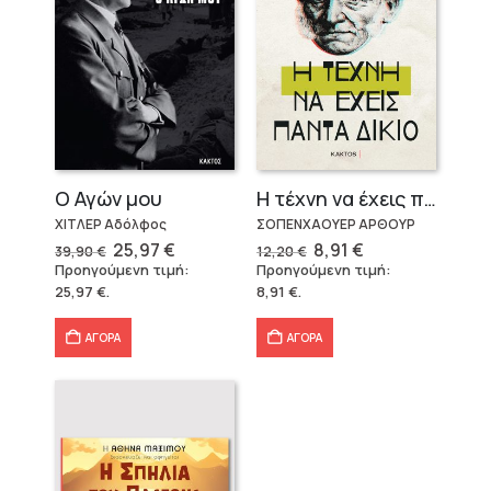
Ο Αγών μου
Η τέχνη να έχεις πάντα δίκιο – Άρθουρ Σοπενχάουερ
ΧΙΤΛΕΡ Αδόλφος
ΣΟΠΕΝΧΑΟΥΕΡ ΑΡΘΟΥΡ
Original
Η
Original
Η
25,97
€
8,91
€
39,90
€
12,20
€
price
τρέχουσα
price
τρέχουσα
Προηγούμενη τιμή:
Προηγούμενη τιμή:
was:
τιμή
was:
τιμή
25,97
€
.
8,91
€
.
39,90 €.
είναι:
12,20 €.
είναι:
25,97 €.
8,91 €.
ΑΓΟΡΑ
ΑΓΟΡΑ