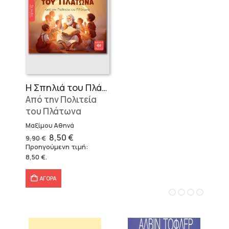
Η Σπηλιά του Πλάτωνα
Από την Πολιτεία
του Πλάτωνα
Μαξίμου Αθηνά
Original
Η
8,50
€
9,90
€
price
τρέχουσα
Προηγούμενη τιμή:
was:
τιμή
8,50
€
.
9,90 €.
είναι:
8,50 €.
ΑΓΟΡΑ