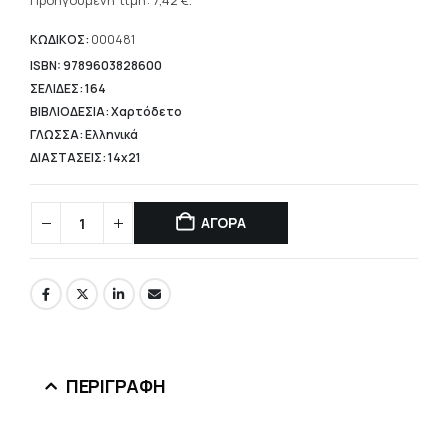
τρέχουσα
Προηγούμενη τιμή:
7,42
€
.
10,60 €.
τιμή
είναι:
ΚΩΔΙΚΟΣ:
000481
7,42 €.
ISBN: 9789603828600
ΣΕΛΙΔΕΣ: 164
ΒΙΒΛΙΟΔΕΣΙΑ: Χαρτόδετο
ΓΛΩΣΣΑ: Ελληνικά
ΔΙΑΣΤΑΣΕΙΣ: 14x21
ΑΓΟΡΑ
ΠΕΡΙΓΡΑΦΉ