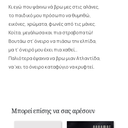
Κι εγώ που ψάχνω νά βρω μες στις αλάνες,
το παιδικό μου πρόσωπο να θυμηθώ,
εικόνες, χρώματα, φωνές από τις μάνες.
Κοίτα, μεγάλωσα και πια στραβοπατώ!
Βουτάω στ’ όνειρο να πιάσω την ελπίδα,
μα τ’ όνειρό μου έχει πια χαθεί…
Παλιότερα έψαχνα να βρω μιαν Ατλαντίδα,
να ’χει το όνειρο καταφύγιο να κρυφτεί.
Μπορεί επίσης να σας αρέσουν