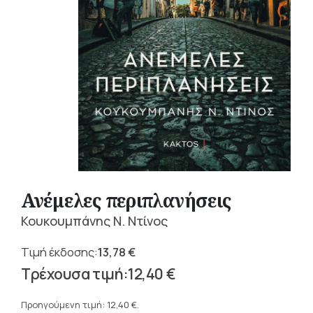
Ανέμελες περιπλανήσεις
Κουκουμπάνης Ν. Ντίνος
13,78
€
Original
12,40
€
price
Η
was:
τρέχουσα
Προηγούμενη τιμή:
12,40
€
.
13,78 €.