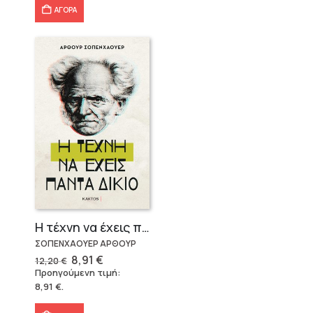
ΑΓΟΡΑ
Η τέχνη να έχεις πάντα δίκιο – Άρθουρ Σοπενχάουερ
ΣΟΠΕΝΧΑΟΥΕΡ ΑΡΘΟΥΡ
Original
Η
8,91
€
12,20
€
price
τρέχουσα
Προηγούμενη τιμή:
was:
τιμή
8,91
€
.
12,20 €.
είναι:
8,91 €.