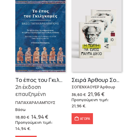
Το έπος του Γκιλγκαμές
Σειρά Άρθουρ Σοπενχάουερ (3 βιβλία)
2η έκδοση
ΣΟΠΕΝΧΑΟΥΕΡ Άρθουρ
επαυξημένη
Original
Η
21,96
€
36,60
€
price
τρέχουσα
Προηγούμενη τιμή:
was:
τιμή
ΠΑΠΑΧΑΡΑΛΑΜΠΟΥΣ
21,96
€
.
36,60 €.
είναι:
Βάσω
21,96 €.
Original
Η
14,94
€
18,80
€
ΑΓΟΡΑ
price
τρέχουσα
Προηγούμενη τιμή:
was:
τιμή
14,94
€
.
18,80 €.
είναι:
14,94 €.