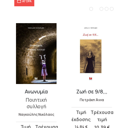
ΑΓΟΡΑ
αμονής
Ανωνυμία
Ζωή σε 9/8,,,
Ποιητική
Πετράκη Άννα
συλλογή
Original
Η
Ναγκούλης Νικόλαος
price
τρέχουσα
was:
τιμή
Original
Η
14,84
€
10,39
€