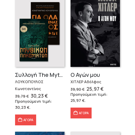
Ο Αγών μου
Συλλογή The Mythologist (2 βιβλία)
ΧΙΤΛΕΡ Αδόλφος
ΛΟΥΚΟΠΟΥΛΟΣ
Original
Η
25,97
€
Κωνσταντίνος
39,90
€
price
τρέχουσα
Προηγούμενη τιμή:
Original
Η
30,23
€
39,79
€
was:
τιμή
price
τρέχουσα
25,97
€
.
Προηγούμενη τιμή:
39,90 €.
είναι:
was:
τιμή
25,97 €.
30,23
€
.
39,79 €.
είναι:
30,23 €.
ΑΓΟΡΑ
ΑΓΟΡΑ