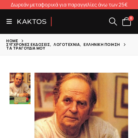
Δωρεάν μεταφορικά για παραγγελίες άνω των 25€
0
HOME
ΣΎΓΧΡΟΝΕΣ ΕΚΔΌΣΕΙΣ
,
ΛΟΓΟΤΕΧΝΊΑ
,
ΕΛΛΗΝΙΚΉ ΠΟΊΗΣΗ
ΤΑ ΤΡΑΓΟΎΔΙΑ ΜΟΥ