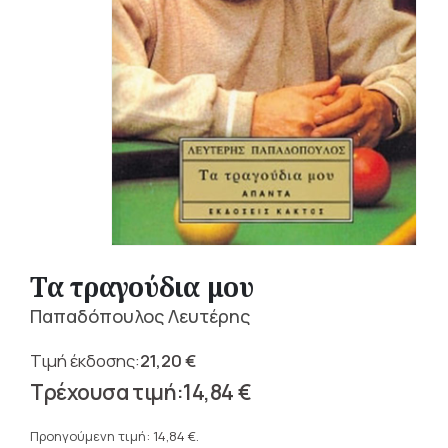
Τα τραγούδια μου
Παπαδόπουλος Λευτέρης
21,20
€
Original
14,84
€
price
Η
was:
τρέχουσα
Προηγούμενη τιμή:
14,84
€
.
21,20 €.