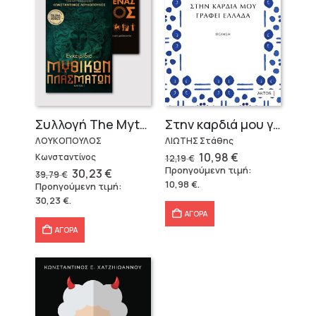
Στην καρδιά μου γράφει Ελλάδα
Συλλογή The Mythologist (2 βιβλία)
ΛΙΩΤΗΣ Στάθης
ΛΟΥΚΟΠΟΥΛΟΣ
Original
Η
10,98
€
Κωνσταντίνος
12,19
€
price
τρέχουσα
Προηγούμενη τιμή:
Original
Η
30,23
€
39,79
€
was:
τιμή
price
τρέχουσα
10,98
€
.
Προηγούμενη τιμή:
12,19 €.
είναι:
was:
τιμή
10,98 €.
30,23
€
.
39,79 €.
είναι:
30,23 €.
ΑΓΟΡΑ
ΑΓΟΡΑ