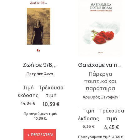
Ζωή σε 9/8,,,
Θα είχαμε να πούμε πολλά
Πάρεργα
Πετράκη Άννα
ποιητικά και
Original
Η
παράταιρα
price
τρέχουσα
Αρμυρός Ξενοφών
was:
τιμή
14,84
€
10,39
€
Original
Η
14,84 €.
είναι:
€
.
Προηγούμενη τιμή:
price
τρέχουσα
10,39 €.
10,39
€
.
was:
τιμή
6,36
€
4,45
€
6,36 €.
είναι:
ΠΕΡΙΣΣΌΤΕΡΑ
Προηγούμενη τιμή:
4,45
€
.