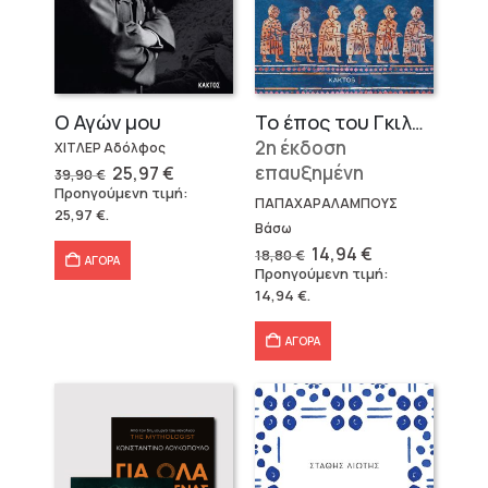
Ο Αγών μου
Το έπος του Γκιλγκαμές
2η έκδοση
ΧΙΤΛΕΡ Αδόλφος
Original
Η
επαυξημένη
25,97
€
39,90
€
price
τρέχουσα
Προηγούμενη τιμή:
was:
τιμή
ΠΑΠΑΧΑΡΑΛΑΜΠΟΥΣ
25,97
€
.
39,90 €.
είναι:
Βάσω
25,97 €.
Original
Η
14,94
€
18,80
€
ΑΓΟΡΑ
price
τρέχουσα
Προηγούμενη τιμή:
was:
τιμή
14,94
€
.
18,80 €.
είναι:
14,94 €.
ΑΓΟΡΑ