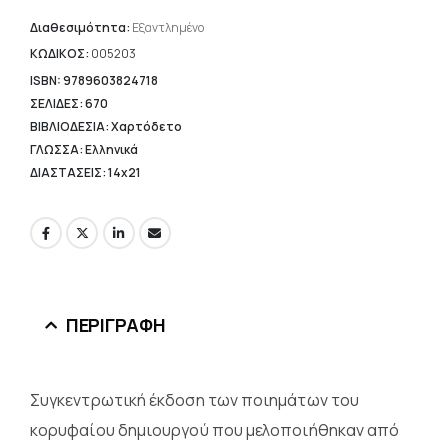
τιμή
είναι:
Διαθεσιμότητα:
Εξαντλημένο
14,84 €.
ΚΩΔΙΚΟΣ:
005203
ISBN: 9789603824718
ΣΕΛΙΔΕΣ: 670
ΒΙΒΛΙΟΔΕΣΙΑ: Χαρτόδετο
ΓΛΩΣΣΑ: Ελληνικά
ΔΙΑΣΤΑΣΕΙΣ: 14x21
ΠΕΡΙΓΡΑΦΉ
Συγκεντρωτική έκδοση των ποιημάτων του
κορυφαίου δημιουργού που μελοποιήθηκαν από