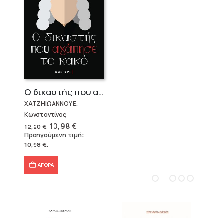
Ο δικαστής που αγάπησε το κακό
ΧΑΤΖΗΙΩΑΝΝΟΥ Ε.
Κωνσταντίνος
Original
Η
10,98
€
12,20
€
price
τρέχουσα
Προηγούμενη τιμή:
was:
τιμή
10,98
€
.
12,20 €.
είναι:
10,98 €.
ΑΓΟΡΑ