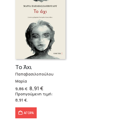
Το Άχι
Παπαβασιλοπούλου
Μαρία
Original
Η
8,91
€
9,86
€
price
τρέχουσα
Προηγούμενη τιμή:
was:
τιμή
8,91
€
.
9,86 €.
είναι:
8,91 €.
ΑΓΟΡΑ