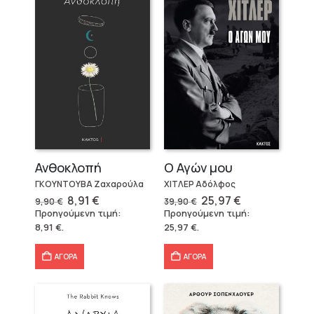
Ανθοκλοπή
Ο Αγών μου
ΓΚΟΥΝΤΟΥΒΑ Ζαχαρούλα
ΧΙΤΛΕΡ Αδόλφος
Original
Η
Original
Η
8,91
€
25,97
€
9,90
€
39,90
€
price
τρέχουσα
price
τρέχουσα
Προηγούμενη τιμή:
Προηγούμενη τιμή:
was:
τιμή
was:
τιμή
8,91
€
.
25,97
€
.
9,90 €.
είναι:
39,90 €.
είναι:
8,91 €.
25,97 €.
ΑΓΟΡΑ
ΑΓΟΡΑ