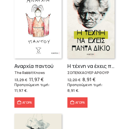
Αναρχία παντού
Η τέχνη να έχεις πάντα δίκιο – Άρθουρ Σοπενχάουερ
The Rabbit Knows
ΣΟΠΕΝΧΑΟΥΕΡ ΑΡΘΟΥΡ
Original
Η
Original
Η
11,97
€
8,91
€
13,29
€
12,20
€
price
τρέχουσα
price
τρέχουσα
Προηγούμενη τιμή:
Προηγούμενη τιμή:
was:
τιμή
was:
τιμή
11,97
€
.
8,91
€
.
13,29 €.
είναι:
12,20 €.
είναι:
11,97 €.
8,91 €.
ΑΓΟΡΑ
ΑΓΟΡΑ