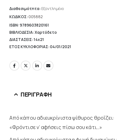
τιμή
είναι:
Διαθεσιμότητα:
Εξαντλημένο
8,16 €.
ΚΩΔΙΚΟΣ:
005882
ISBN: 9789603820161
ΒΙΒΛΙΟΔΕΣΙΑ: Χαρτόδετο
ΔΙΑΣΤΑΣΕΙΣ: 14x21
ΕΤΟΣ ΚΥΚΛΟΦΟΡΙΑΣ: 04/01/2021
ΠΕΡΙΓΡΑΦΉ
Από κάπου αδιευκρίνιστα ψίθυρος θροΐζει:
«Φρόντισε ν’ αφήσεις πίσω σου κάτι…»
Από κάπου αδιευκρίνιστα η φωνή δυναμώνει: