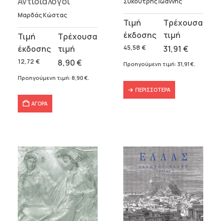
Αντιδιάλογοι
Συκουτρής Ιωάννης
Μαρδάς Κώστας
Original
Η
price
τρέχουσα
Original
Η
was:
τιμή
price
τρέχουσα
45,58
€
31,91
€
45,58 €.
είναι:
was:
τιμή
12,72
€
8,90
€
Προηγούμενη τιμή:
31,91
€
.
31,91 €.
12,72 €.
είναι:
Προηγούμενη τιμή:
8,90
€
.
8,90 €.
ΠΕΡΙΣΣΌΤΕΡΑ
ΑΓΟΡΑ