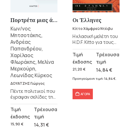
υσα
Πορτρέτα μιας άλλης εποχής
Οι Έλληνες
Κων/νος
Κίττο Χάμφρεϋ Ντέιβυ
Μητσοτάκης,
.
Η κλασική μελέτη του
Ανδρέας
H.D.F. Kitto για τους
αρχαίους Έλληνες.
Παπανδρέου,
α
Original
Η
Χαρίλαος
price
τρέχουσα
Φλωράκης, Μελίνα
Μερκούρη,
was:
τιμή
21,20
€
14,84
€
Λεωνίδας Κύρκος
21,20 €.
είναι:
Προηγούμενη τιμή:
14,84
€
.
σα
14,84 €.
ΔΟΥΑΤΖΗΣ Γιώργος
Πέντε πολιτικοί που
ΑΓΟΡΑ
έγραψαν σελίδες της
σύγχρονης ιστορίας
της Ελλάδας, σε
Original
Η
συνεντεύξεις στον
α
price
τρέχουσα
δημοσιογράφο
was:
τιμή
15,90
€
14,31
€
Γιώργο Δουατζή: