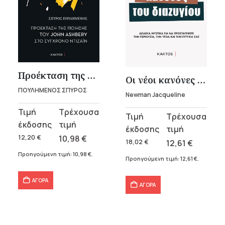
Προέκταση της ποίησης του John Ashbery στο σύγχρονο ντιζάιν
Οι νέοι κανόνες του διαζυγίου
ΠΟΥΛΗΜΕΝΟΣ ΣΠΥΡΟΣ
Newman Jacqueline
Original
Η
Original
Η
price
τρέχουσα
price
τρέχουσα
was:
τιμή
12,20
€
10,98
€
was:
τιμή
18,02
€
12,61
€
12,20 €.
είναι:
18,02 €.
είναι:
Προηγούμενη τιμή:
10,98
€
.
Προηγούμενη τιμή:
12,61
€
.
10,98 €.
12,61 €.
ΑΓΟΡΑ
ΑΓΟΡΑ