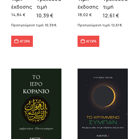
price
τρέχουσα
price
τρέχουσα
was:
τιμή
was:
τιμή
14,84
€
10,39
€
18,02
€
12,61
€
14,84 €.
είναι:
18,02 €.
είναι:
Προηγούμενη τιμή:
10,39
€
.
Προηγούμενη τιμή:
12,61
€
.
10,39 €.
12,61 €.
ΑΓΟΡΑ
ΑΓΟΡΑ