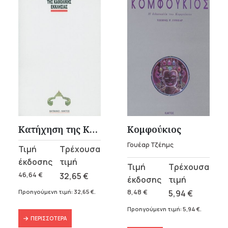
Κατήχηση της Καθολικής Εκκλησίας
Κομφούκιος
Γουέαρ Τζέημς
Original
Η
price
τρέχουσα
Original
Η
was:
τιμή
46,64
€
32,65
€
price
τρέχουσα
46,64 €.
είναι:
was:
τιμή
Προηγούμενη τιμή:
32,65
€
.
8,48
€
5,94
€
32,65 €.
8,48 €.
είναι:
Προηγούμενη τιμή:
5,94
€
.
5,94 €.
ΠΕΡΙΣΣΌΤΕΡΑ