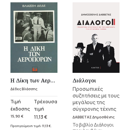
Η Δίκη των Αεροπόρων
Διάλογοι
Προσωπικές
Δέδες Βλάσσης
συζητήσεις με τους
Original
Η
μεγάλους της
price
τρέχουσα
σύγχρονης τέχνης
was:
τιμή
15,90
€
11,13
€
ΔΑΒΒΕΤΑΣ Δημοσθένης
15,90 €.
είναι:
Το βιβλίο Διάλογοι
Προηγούμενη τιμή:
11,13
€
.