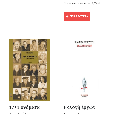
8,48 €.
είναι:
Προηγούμενη τιμή:
4,24
€
.
4,24 €.
ΠΕΡΙΣΣΌΤΕΡΑ
17+1 ονόματα
Εκλογή έργων