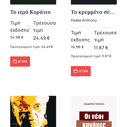
Το κρυμμένο σύμπαν
Το ιερό Κοράνιο
Peake Anthony
Original
Η
price
τρέχουσα
Original
Η
was:
τιμή
34,98
€
24,49
€
price
τρέχουσα
34,98 €.
είναι:
was:
τιμή
16,96
€
11,87
€
Προηγούμενη τιμή:
24,49
€
.
24,49 €.
16,96 €.
είναι:
Προηγούμενη τιμή:
11,87
€
.
11,87 €.
ΑΓΟΡΑ
ΑΓΟΡΑ