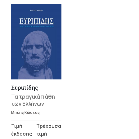
Ευριπίδης
Τα τραγικά πάθη
των Ελλήνων
Μπέης Κώστας
Original
Η
price
τρέχουσα