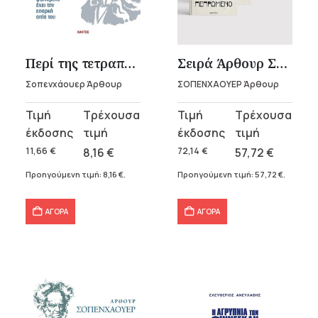
Περί της τετραπλής ρίζας του αποχρώντος λόγου
Σειρά Άρθουρ Σοπενχάουερ (5 βιβλία)
Σοπενχάουερ Άρθουρ
ΣΟΠΕΝΧΑΟΥΕΡ Άρθουρ
Original
Η
Original
Η
price
τρέχουσα
price
τρέχουσα
was:
τιμή
was:
τιμή
11,66
€
8,16
€
72,14
€
57,72
€
11,66 €.
είναι:
72,14 €.
είναι:
Προηγούμενη τιμή:
8,16
€
.
Προηγούμενη τιμή:
57,72
€
.
8,16 €.
57,72 €.
ΑΓΟΡΑ
ΑΓΟΡΑ