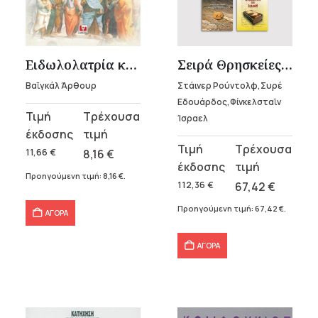
Ειδωλολατρία και χριστιανισμός
Σειρά Θρησκείες του Κόσμου (6 τόμοι)
Βαϊγκάλ Άρθουρ
Στάινερ Ρούντολφ,Συρέ
Εδουάρδος,Φίνκελσταϊν
Original
Η
Ίσραελ
price
τρέχουσα
Original
Η
was:
τιμή
11,66
€
8,16
€
price
τρέχουσα
11,66 €.
είναι:
Προηγούμενη τιμή:
8,16
€
.
was:
τιμή
112,36
€
67,42
€
8,16 €.
112,36 €.
είναι:
Προηγούμενη τιμή:
67,42
€
.
ΑΓΟΡΑ
67,42 €.
ΑΓΟΡΑ