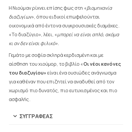
Η Νιούμαν ρίχνει επίσης φως στη «
βιομηχανία
διαζυγίων
», όπου ειδικοί επωφελούνται
οικονομικά από έντονα συγκρουσιακές διαμάχες.
«Το διαζύγιο», λέει, «
μπορεί να είναι απλό, ακόμα
κι αν δεν είναι φιλικό».
Γεμάτο με σοφία σκληρά κερδισμένη και με
αίσθηση του χιούμορ, το βιβλίο «
Οι νέοι κανόνες
του διαζυγίου»
είναι ένα ουσιώδες ανάγνωσμα
για καθέναν που επιζητεί να αναδυθεί από τον
χωρισμό πιο δυνατός, πιο ευτυχισμένος και πιο
ασφαλής.
ΣΥΓΓΡΑΦΈΑΣ