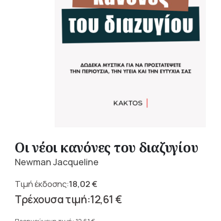
Οι νέοι κανόνες του διαζυγίου
Newman Jacqueline
18,02
€
Original
12,61
€
price
Η
was: