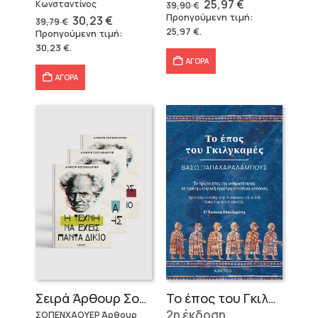
Original
Η
25,97
€
Κωνσταντίνος
39,90
€
price
τρέχουσα
Προηγούμενη τιμή:
Original
Η
30,23
€
39,79
€
was:
τιμή
price
τρέχουσα
25,97
€
.
Προηγούμενη τιμή:
39,90 €.
είναι:
was:
τιμή
25,97 €.
30,23
€
.
39,79 €.
είναι:
30,23 €.
ΑΓΟΡΑ
ΑΓΟΡΑ
Σειρά Άρθουρ Σοπενχάουερ (3 βιβλία)
Το έπος του Γκιλγκαμές
2η έκδοση
ΣΟΠΕΝΧΑΟΥΕΡ Άρθουρ