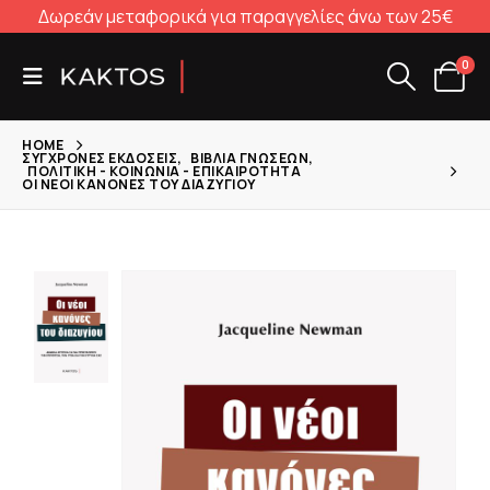
Δωρεάν μεταφορικά για παραγγελίες άνω των 25€
0
HOME
ΣΎΓΧΡΟΝΕΣ ΕΚΔΌΣΕΙΣ
,
ΒΙΒΛΊΑ ΓΝΏΣΕΩΝ
,
ΠΟΛΙΤΙΚΉ - ΚΟΙΝΩΝΊΑ - ΕΠΙΚΑΙΡΌΤΗΤΑ
ΟΙ ΝΈΟΙ ΚΑΝΌΝΕΣ ΤΟΥ ΔΙΑΖΥΓΊΟΥ