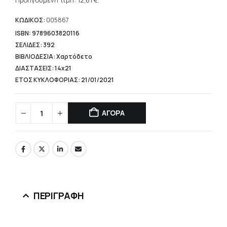
τρέχουσα
Προηγούμενη τιμή:
12,61
€
.
18,02 €.
τιμή
είναι:
ΚΩΔΙΚΟΣ:
005867
12,61 €.
ISBN: 9789603820116
ΣΕΛΙΔΕΣ: 392
ΒΙΒΛΙΟΔΕΣΙΑ: Χαρτόδετο
ΔΙΑΣΤΑΣΕΙΣ: 14x21
ΕΤΟΣ ΚΥΚΛΟΦΟΡΙΑΣ: 21/01/2021
ΑΓΟΡΑ
ΠΕΡΙΓΡΑΦΉ