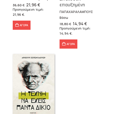
Original
Η
επαυξημένη
21,96
€
36,60
€
price
τρέχουσα
Προηγούμενη τιμή:
was:
τιμή
ΠΑΠΑΧΑΡΑΛΑΜΠΟΥΣ
21,96
€
.
36,60 €.
είναι:
Βάσω
21,96 €.
Original
Η
14,94
€
18,80
€
ΑΓΟΡΑ
price
τρέχουσα
Προηγούμενη τιμή:
was:
τιμή
14,94
€
.
18,80 €.
είναι:
14,94 €.
ΑΓΟΡΑ