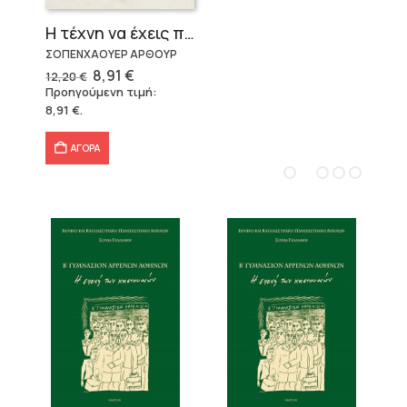
Η τέχνη να έχεις πάντα δίκιο – Άρθουρ Σοπενχάουερ
ΣΟΠΕΝΧΑΟΥΕΡ ΑΡΘΟΥΡ
Original
Η
8,91
€
12,20
€
price
τρέχουσα
Προηγούμενη τιμή:
was:
τιμή
8,91
€
.
12,20 €.
είναι:
8,91 €.
ΑΓΟΡΑ