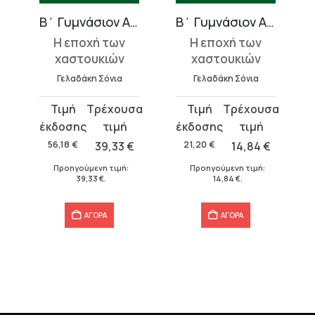
Β΄ Γυμνάσιον Αρρένων Αθηνών
Β΄ Γυμνάσιον Αρρένων Αθηνών
Η εποχή των
Η εποχή των
χαστουκιών
χαστουκιών
Γελαδάκη Σόνια
Γελαδάκη Σόνια
Original
Η
Original
Η
price
τρέχουσα
price
τρέχουσα
was:
τιμή
was:
τιμή
56,18
€
39,33
€
21,20
€
14,84
€
56,18 €.
είναι:
21,20 €.
είναι:
Προηγούμενη τιμή:
Προηγούμενη τιμή:
39,33 €.
14,84 €.
39,33
€
.
14,84
€
.
ΑΓΟΡΑ
ΑΓΟΡΑ