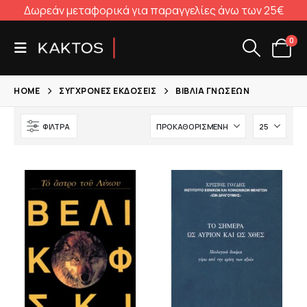
Δωρεάν μεταφορικά για παραγγελίες άνω των 25€
0
HOME
ΣΎΓΧΡΟΝΕΣ ΕΚΔΌΣΕΙΣ
ΒΙΒΛΊΑ ΓΝΏΣΕΩΝ
ΦΊΛΤΡΑ
α
σα