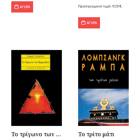
15,90 €.
είναι:
Προηγούμενη τιμή:
11,13
€
.
ΑΓΟΡΑ
11,13 €.
ΑΓΟΡΑ
Το τρίγωνο των Βερμούδων
Το τρίτο μάτι