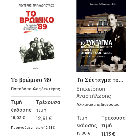
Το βρώμικο ’89
Το Σύνταγμα του Εθνικού Ενωτικού Κόμματος (1937)
Επιχείρηση
Παπαδόπουλος Λευτέρης
Αναστήλωσης
Original
Η
Αλικανιώτης Διονύσιος
price
τρέχουσα
was:
τιμή
Original
Η
18,02
€
12,61
€
18,02 €.
είναι:
price
τρέχουσα
Προηγούμενη τιμή:
12,61
€
.
12,61 €.
was:
τιμή
15,90
€
11,13
€