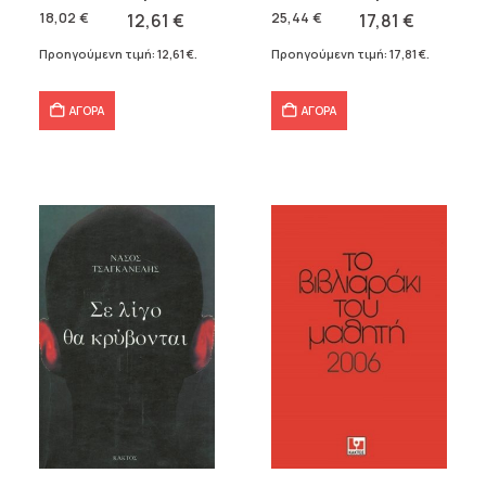
was:
τιμή
was:
τιμή
18,02
€
12,61
€
25,44
€
17,81
€
18,02 €.
είναι:
25,44 €.
είναι:
Προηγούμενη τιμή:
12,61
€
.
Προηγούμενη τιμή:
17,81
€
.
12,61 €.
17,81 €.
ΑΓΟΡΑ
ΑΓΟΡΑ