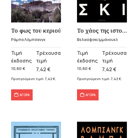
Το φως του κεριού
Το χάος της ιστορίας
Ράμπα Λόμπσανγκ
Βελικόφσκι Ιμμάνουελ
Original
Η
Original
Η
price
τρέχουσα
price
τρέχουσα
was:
τιμή
was:
τιμή
10,60
€
7,42
€
10,60
€
7,42
€
10,60 €.
είναι:
10,60 €.
είναι:
Προηγούμενη τιμή:
7,42
€
.
Προηγούμενη τιμή:
7,42
€
.
7,42 €.
7,42 €.
ΑΓΟΡΑ
ΑΓΟΡΑ