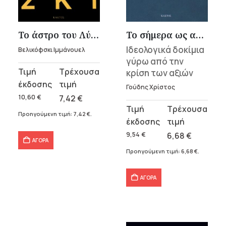
υσα
Το άστρο του Λύκου
Το σήμερα ως αύριον και ως χθες
Ιδεολογικά δοκίμια
Βελικόφσκι Ιμμάνουελ
γύρω από την
.
Original
Η
κρίση των αξιών
price
τρέχουσα
α
Γούδης Χρίστος
was:
τιμή
10,60
€
7,42
€
Original
Η
10,60 €.
είναι:
Προηγούμενη τιμή:
7,42
€
.
price
τρέχουσα
7,42 €.
was:
τιμή
9,54
€
6,68
€
ΑΓΟΡΑ
σα
9,54 €.
είναι:
Προηγούμενη τιμή:
6,68
€
.
6,68 €.
ΑΓΟΡΑ
α