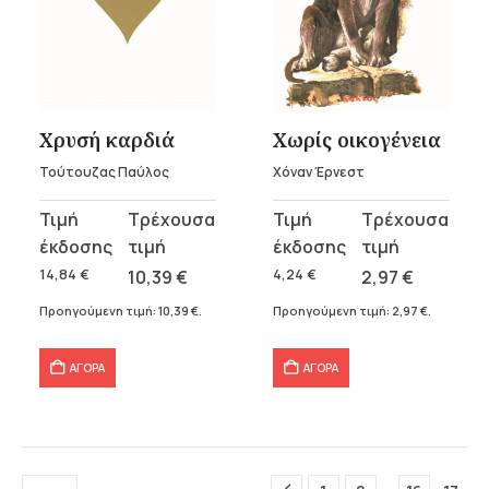
Χρυσή καρδιά
Χωρίς οικογένεια
Τούτουζας Παύλος
Χόναν Έρνεστ
Original
Η
Original
Η
price
τρέχουσα
price
τρέχουσα
was:
τιμή
was:
τιμή
14,84
€
10,39
€
4,24
€
2,97
€
14,84 €.
είναι:
4,24 €.
είναι:
Προηγούμενη τιμή:
10,39
€
.
Προηγούμενη τιμή:
2,97
€
.
10,39 €.
2,97 €.
ΑΓΟΡΑ
ΑΓΟΡΑ
…