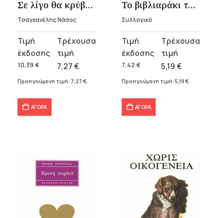
Σε λίγο θα κρύβονται
Το βιβλιαράκι του μαθητή
Τσαγκανέλης Νάσος
Συλλογικό
Original
Η
Original
Η
price
τρέχουσα
price
τρέχουσα
was:
τιμή
was:
τιμή
10,39
€
7,27
€
7,42
€
5,19
€
10,39 €.
είναι:
7,42 €.
είναι:
Προηγούμενη τιμή:
7,27
€
.
Προηγούμενη τιμή:
5,19
€
.
7,27 €.
5,19 €.
ΑΓΟΡΑ
ΑΓΟΡΑ