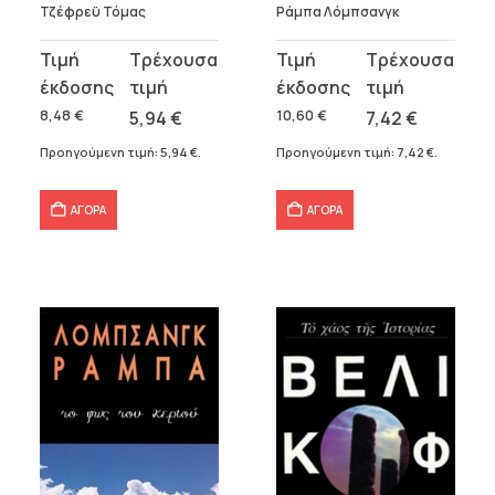
Τζέφρεϋ Τόμας
Ράμπα Λόμπσανγκ
Original
Η
Original
Η
price
τρέχουσα
price
τρέχουσα
was:
τιμή
was:
τιμή
8,48
€
5,94
€
10,60
€
7,42
€
8,48 €.
είναι:
10,60 €.
είναι:
Προηγούμενη τιμή:
5,94
€
.
Προηγούμενη τιμή:
7,42
€
.
5,94 €.
7,42 €.
ΑΓΟΡΑ
ΑΓΟΡΑ