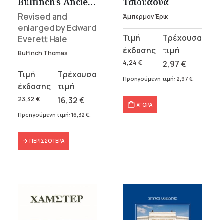
Bulfinch’s Ancient Mythology
Τσιουάουα
Revised and
Άμπερμαν Έρικ
enlarged by Edward
Original
Η
Everett Hale
price
τρέχουσα
Bulfinch Thomas
was:
τιμή
4,24
€
2,97
€
Original
Η
4,24 €.
είναι:
Προηγούμενη τιμή:
2,97
€
.
price
τρέχουσα
2,97 €.
was:
τιμή
23,32
€
16,32
€
ΑΓΟΡΑ
23,32 €.
είναι:
Προηγούμενη τιμή:
16,32
€
.
16,32 €.
ΠΕΡΙΣΣΌΤΕΡΑ