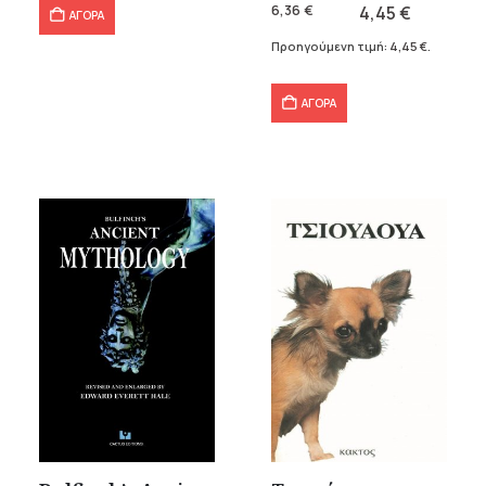
was:
τιμή
6,36
€
4,45
€
ΑΓΟΡΑ
6,36 €.
είναι:
Προηγούμενη τιμή:
4,45
€
.
4,45 €.
ΑΓΟΡΑ