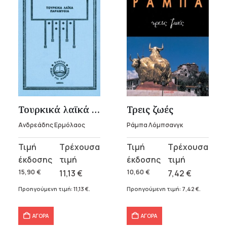
Τουρκικά λαϊκά παραμύθια
Τρεις ζωές
Ανδρεάδης Ερμόλαος
Ράμπα Λόμπσανγκ
Original
Η
Original
Η
price
τρέχουσα
price
τρέχουσα
was:
τιμή
was:
τιμή
15,90
€
11,13
€
10,60
€
7,42
€
15,90 €.
είναι:
10,60 €.
είναι:
Προηγούμενη τιμή:
11,13
€
.
Προηγούμενη τιμή:
7,42
€
.
11,13 €.
7,42 €.
ΑΓΟΡΑ
ΑΓΟΡΑ