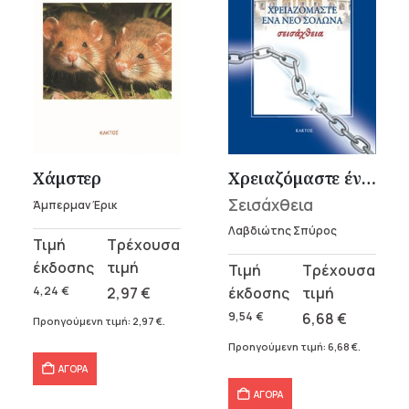
Χάμστερ
Χρειαζόμαστε ένα νέο Σόλωνα
Σεισάχθεια
Άμπερμαν Έρικ
Λαβδιώτης Σπύρος
Original
Η
price
τρέχουσα
Original
Η
was:
τιμή
price
τρέχουσα
4,24
€
2,97
€
4,24 €.
είναι:
was:
τιμή
9,54
€
6,68
€
Προηγούμενη τιμή:
2,97
€
.
2,97 €.
9,54 €.
είναι:
Προηγούμενη τιμή:
6,68
€
.
6,68 €.
ΑΓΟΡΑ
ΑΓΟΡΑ