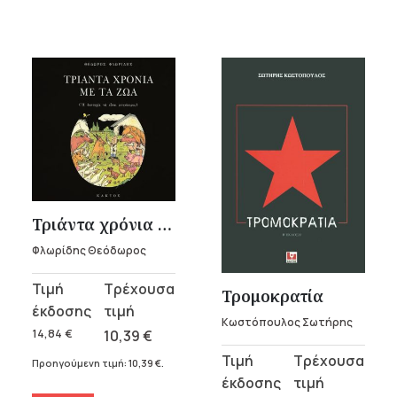
Τριάντα χρόνια με τα ζώα
Φλωρίδης Θεόδωρος
Original
Η
Τρομοκρατία
price
τρέχουσα
Κωστόπουλος Σωτήρης
was:
τιμή
14,84
€
10,39
€
14,84 €.
είναι:
Original
Η
Προηγούμενη τιμή:
10,39
€
.
10,39 €.
price
τρέχουσα