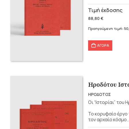
Original
Η
price
τρέχουσα
88,80
€
was:
τιμή
Προηγούμενη τιμή:
50
88,80 €.
είναι:
50,00 €.
ΑΓΟΡΑ
Ηροδότου Ιστο
ΗΡΟΔΟΤΟΣ
Οι “Ιστορίαι” του
Το κορυφαίο έργο 
τον αρχαίο κόσμο