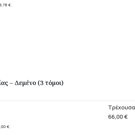
9,78
€
.
ας – Δεμένο (3 τόμοι)
66,00
€
,00
€
.