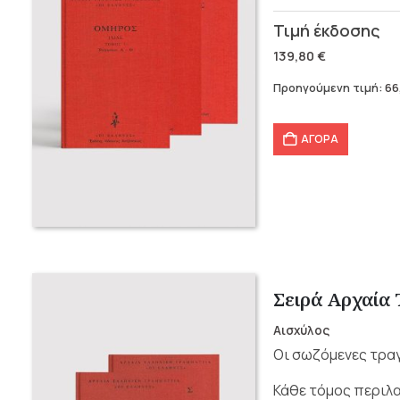
Original
Η
price
τρέχουσα
139,80
€
was:
τιμή
Προηγούμενη τιμή:
66
139,80 €.
είναι:
66,00 €.
ΑΓΟΡΑ
Σειρά Αρχαία 
Αισχύλος
Οι σωζόμενες τραγ
Κάθε τόμος περιλα