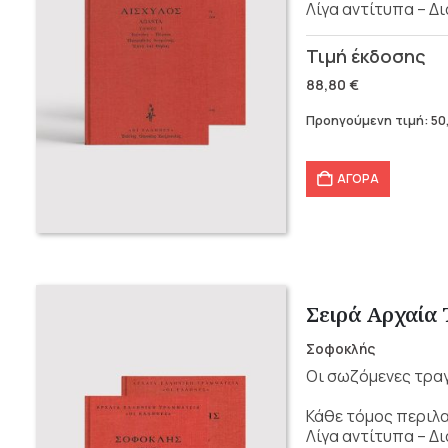
Λίγα αντίτυπα – Δ
Original
Η
price
τρέχουσα
88,80
€
was:
τιμή
Προηγούμενη τιμή:
50
88,80 €.
είναι:
50,00 €.
ΑΓΟΡΑ
Σειρά Αρχαία
Σοφοκλής
Οι σωζόμενες τραγ
Κάθε τόμος περιλα
Λίγα αντίτυπα – Δ