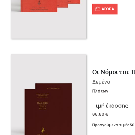
66,00 €.
ΑΓΟΡΑ
Οι Νόμοι του 
Δεμένο
Πλάτων
Original
Η
price
τρέχουσα
88,80
€
was:
τιμή
Προηγούμενη τιμή:
50
88,80 €.
είναι: