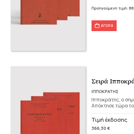
was:
τιμή
Προηγούμενη τιμή:
88
146,40 €.
είναι:
88,00 €.
ΑΓΟΡΑ
Σειρά Ιπποκρ
ΙΠΠΟΚΡΑΤΗΣ
Ιπποκράτης, ο ση
Απόκτησε τώρα το 
Original
Η
price
τρέχουσα
366,30
€