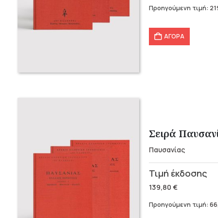
was:
τιμή
Προηγούμενη τιμή:
21
366,30 €.
είναι:
219,78 €.
ΑΓΟΡΑ
Σειρά Παυσανί
Παυσανίας
Original
Η
price
τρέχουσα
139,80
€
was:
τιμή
Προηγούμενη τιμή:
66
139,80 €.
είναι: