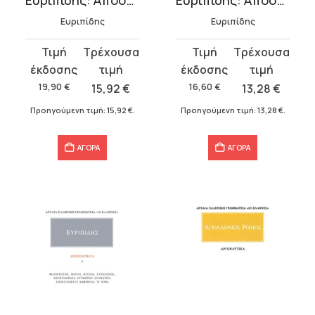
Ευριπίδης: Αποσπάσματα 4
Ευριπίδης: Αποσπάσματα 5
Ευριπίδης
Ευριπίδης
Original
Η
Original
Η
price
τρέχουσα
price
τρέχουσα
was:
τιμή
was:
τιμή
19,90
€
15,92
€
16,60
€
13,28
€
19,90 €.
είναι:
16,60 €.
είναι:
Προηγούμενη τιμή:
15,92
€
.
Προηγούμενη τιμή:
13,28
€
.
15,92 €.
13,28 €.
ΑΓΟΡΑ
ΑΓΟΡΑ