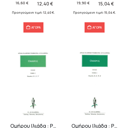
was:
τιμή
was:
τιμή
16,60
€
12,40
€
19,90
€
15,04
€
16,60 €.
είναι:
19,90 €.
είναι:
Προηγούμενη τιμή:
12,40
€
.
Προηγούμενη τιμή:
15,04
€
.
12,40 €.
15,04 €.
ΑΓΟΡΑ
ΑΓΟΡΑ
Ομήρου Ιλιάδα : Ραψωδίες Ρ-Υ
Ομήρου Ιλιάδα : Ραψωδίες Φ-Ω