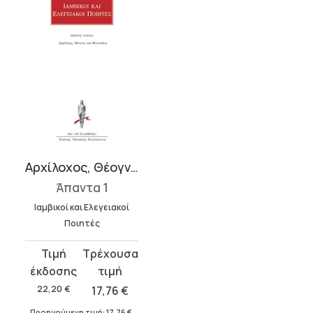
Αρχίλοχος, Θέογνις και Θεογνίδεια
Άπαντα 1
Ιαμβικοί και Ελεγειακοί
Ποιητές
Original
Η
price
τρέχουσα
was:
τιμή
22,20
€
17,76
€
22,20 €.
είναι:
Προηγούμενη τιμή:
17,76
€
.