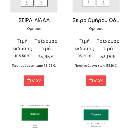
υσα
ΣΕΙΡΑ ΙΛΙΑΔΑ
Σειρά Ομήρου Οδύσσεια (6 τόμοι)
Όμηρος
Όμηρος
.
Original
Η
Original
Η
price
τρέχουσα
price
τρέχουσα
α
was:
τιμή
was:
τιμή
108,50
€
75,95
€
95,20
€
53,16
€
108,50 €.
είναι:
95,20 €.
είναι:
Προηγούμενη τιμή:
75,95
€
.
Προηγούμενη τιμή:
53,16
€
.
75,95 €.
53,16 €.
ΑΓΟΡΑ
ΑΓΟΡΑ
σα
α