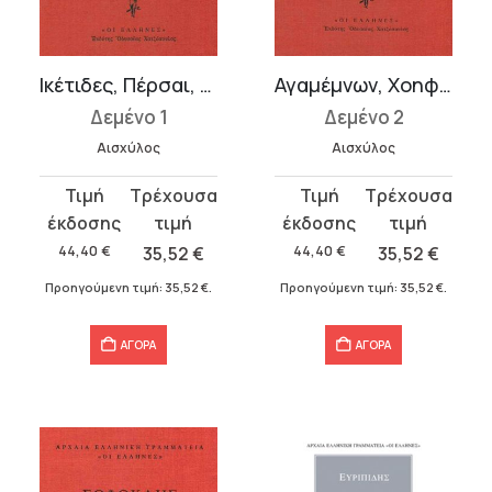
Ικέτιδες, Πέρσαι, Προμηθεύς δεσμώτης, Επτά επί Θήβας
Αγαμέμνων, Χοηφόροι, Ευμενίδες, Αποσπάσματα
Δεμένο 1
Δεμένο 2
Αισχύλος
Αισχύλος
Original
Η
Original
Η
price
τρέχουσα
price
τρέχουσα
was:
τιμή
was:
τιμή
44,40
€
35,52
€
44,40
€
35,52
€
44,40 €.
είναι:
44,40 €.
είναι:
Προηγούμενη τιμή:
35,52
€
.
Προηγούμενη τιμή:
35,52
€
.
35,52 €.
35,52 €.
ΑΓΟΡΑ
ΑΓΟΡΑ