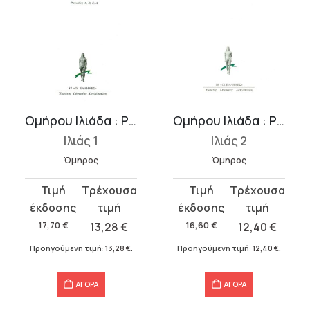
Ομήρου Ιλιάδα : Ραψωδίες Α-Δ
Ομήρου Ιλιάδα : Ραψωδίες Ε-Θ
Ιλιάς 1
Ιλιάς 2
Όμηρος
Όμηρος
Original
Η
Original
Η
price
τρέχουσα
price
τρέχουσα
was:
τιμή
was:
τιμή
17,70
€
13,28
€
16,60
€
12,40
€
17,70 €.
είναι:
16,60 €.
είναι:
Προηγούμενη τιμή:
13,28
€
.
Προηγούμενη τιμή:
12,40
€
.
13,28 €.
12,40 €.
ΑΓΟΡΑ
ΑΓΟΡΑ