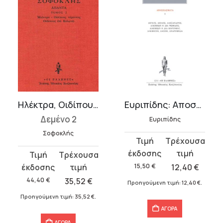
Ηλέκτρα, Οιδίπους τύραννος, Οιδίπους επί Κολωνώ
Ευριπίδης: Αποσπάσματα 1
Δεμένο 2
Ευριπίδης
Σοφοκλής
Original
Η
price
τρέχουσα
Original
Η
was:
τιμή
price
τρέχουσα
15,50
€
12,40
€
15,50 €.
είναι:
was:
τιμή
44,40
€
35,52
€
Προηγούμενη τιμή:
12,40
€
.
12,40 €.
44,40 €.
είναι:
Προηγούμενη τιμή:
35,52
€
.
35,52 €.
ΑΓΟΡΑ
ΑΓΟΡΑ