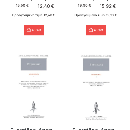
was:
τιμή
was:
τιμή
15,50
€
12,40
€
19,90
€
15,92
€
15,50 €.
είναι:
19,90 €.
είναι:
Προηγούμενη τιμή:
12,40
€
.
Προηγούμενη τιμή:
15,92
€
.
12,40 €.
15,92 €.
ΑΓΟΡΑ
ΑΓΟΡΑ