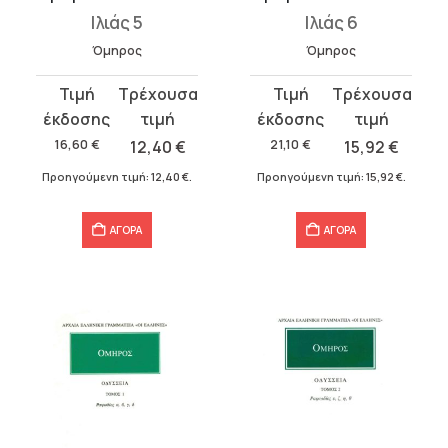
Ιλιάς 5
Ιλιάς 6
Όμηρος
Όμηρος
Original
Η
Original
Η
price
τρέχουσα
price
τρέχουσα
was:
τιμή
was:
τιμή
16,60
€
12,40
€
21,10
€
15,92
€
16,60 €.
είναι:
21,10 €.
είναι:
Προηγούμενη τιμή:
12,40
€
.
Προηγούμενη τιμή:
15,92
€
.
12,40 €.
15,92 €.
ΑΓΟΡΑ
ΑΓΟΡΑ