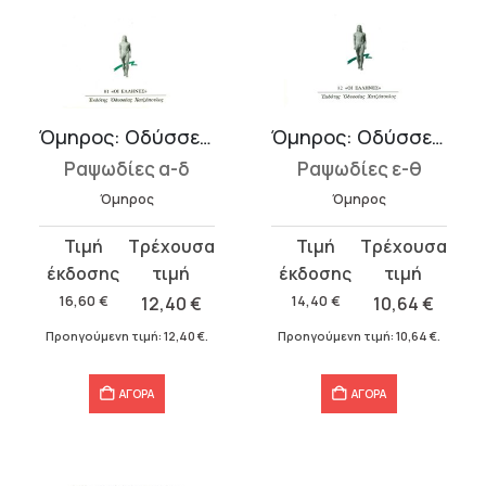
Όμηρος: Οδύσσεια 1
Όμηρος: Οδύσσεια 2
Ραψωδίες α-δ
Ραψωδίες ε-θ
Όμηρος
Όμηρος
Original
Η
Original
Η
price
τρέχουσα
price
τρέχουσα
was:
τιμή
was:
τιμή
16,60
€
12,40
€
14,40
€
10,64
€
16,60 €.
είναι:
14,40 €.
είναι:
Προηγούμενη τιμή:
12,40
€
.
Προηγούμενη τιμή:
10,64
€
.
12,40 €.
10,64 €.
ΑΓΟΡΑ
ΑΓΟΡΑ