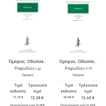
Όμηρος: Οδύσσεια 3
Όμηρος: Οδύσσεια 4
Ραψωδίες ι-μ
Ραψωδίες ν-π
Όμηρος
Όμηρος
Original
Η
Original
Η
price
τρέχουσα
price
τρέχουσα
was:
τιμή
was:
τιμή
17,70
€
13,28
€
16,60
€
12,40
€
17,70 €.
είναι:
16,60 €.
είναι:
Προηγούμενη τιμή:
13,28
€
.
Προηγούμενη τιμή:
12,40
€
.