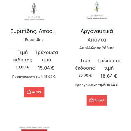
Ευριπίδης: Αποσπάσματα 6
Αργοναυτικά
Άπαντα
Ευριπίδης
Απολλώνιος Ρόδιος
Original
Η
price
τρέχουσα
Original
Η
was:
τιμή
price
τρέχουσα
18,80
€
15,04
€
18,80 €.
είναι:
was:
τιμή
23,30
€
18,64
€
Προηγούμενη τιμή:
15,04
€
.
15,04 €.
23,30 €.
είναι:
Προηγούμενη τιμή:
18,64
€
.
18,64 €.
ΑΓΟΡΑ
ΑΓΟΡΑ