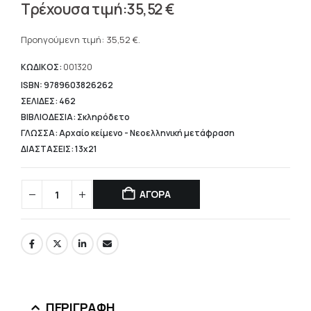
Original
35,52
€
price
Η
was:
τρέχουσα
Προηγούμενη τιμή:
35,52
€
.
44,40 €.
τιμή
είναι:
ΚΩΔΙΚΟΣ:
001320
35,52 €.
ISBN: 9789603826262
ΣΕΛΙΔΕΣ: 462
ΒΙΒΛΙΟΔΕΣΙΑ: Σκληρόδετο
ΓΛΩΣΣΑ: Αρχαίο κείμενο - Νεοελληνική μετάφραση
ΔΙΑΣΤΑΣΕΙΣ: 13x21
ΑΓΟΡΑ
ΠΕΡΙΓΡΑΦΉ