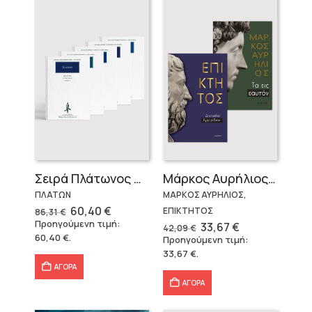
Σειρά Πλάτωνος Πολιτεία
Μάρκος Αυρήλιος & Επίκτητος (Επίτομα)
ΠΛΑΤΩΝ
ΜΑΡΚΟΣ ΑΥΡΗΛΙΟΣ,
Original
Η
60,40
€
ΕΠΙΚΤΗΤΟΣ
86,31
€
price
τρέχουσα
Προηγούμενη τιμή:
Original
Η
33,67
€
42,09
€
was:
τιμή
price
τρέχουσα
60,40
€
.
Προηγούμενη τιμή:
86,31 €.
είναι:
was:
τιμή
60,40 €.
33,67
€
.
42,09 €.
είναι:
33,67 €.
ΑΓΟΡΑ
ΑΓΟΡΑ