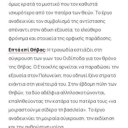
όμως κρατά το μυστικό που τον καθιστά
ισχυρότερο από τον πατέρα των θεών. Το έργο
αναδεικνύει τον συμβολισμό της αντίστασης
απέναντι στην άδικη εξουσία, το ελεύθερο
φρόνημα και στοιχεία της ορφικής παράδοσης.
Επτά επί Θήβας
:
Η τραγωδία εστιάζει στη
σύγκρουση των γιων του Οιδίποδα για τον θρόνο
της Θήβας. Ο Ετεοκλής αρνείται να παραδώσει την
εξουσία στον Πολυνείκη, που οδηγεί ξένο στρατό
ενάντια στη γενέτειρά του. Στην έβδομη πύλη των
Θηβών, τα δύο αδέλφια αλληλοσκοτώνονται,
επαληθεύοντας την κατάρα του πατέρα τους «να
μοιραστούν με σίδερο τη βασιλεία». Το έργο
αναδεικνύει τη μοιραία σύγκρουση, την εκδίκηση
και την ανθρώπινη μοίρα.