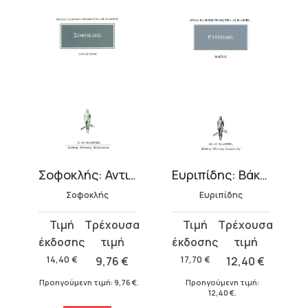
Σοφοκλής: Αντιγόνη
Ευριπίδης: Βάκχαι
Σοφοκλής
Ευριπίδης
Original
Η
Original
Η
price
τρέχουσα
price
τρέχουσα
was:
τιμή
was:
τιμή
14,40
€
9,76
€
17,70
€
12,40
€
14,40 €.
είναι:
17,70 €.
είναι:
€
.
Προηγούμενη τιμή:
9,76
€
.
Προηγούμενη τιμή:
9,76 €.
12,40 €.
12,40
€
.