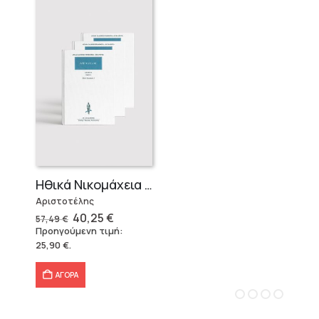
Ηθικά Νικομάχεια (3 τόμοι)
Αριστοτέλης
Original
Η
40,25
€
57,49
€
price
τρέχουσα
Προηγούμενη τιμή:
was:
τιμή
25,90
€
.
57,49 €.
είναι:
40,25 €.
ΑΓΟΡΑ