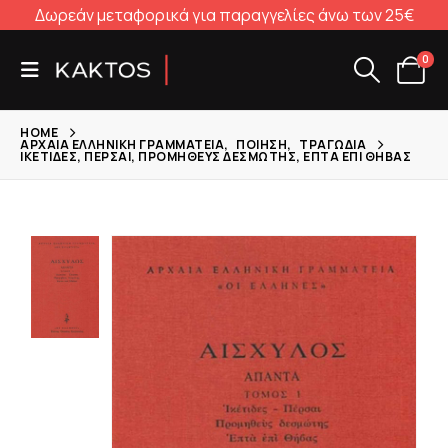
Δωρεάν μεταφορικά για παραγγελίες άνω των 25€
0
HOME
ΑΡΧΑΊΑ ΕΛΛΗΝΙΚΉ ΓΡΑΜΜΑΤΕΊΑ
,
ΠΟΊΗΣΗ
,
ΤΡΑΓΩΔΊΑ
ΙΚΈΤΙΔΕΣ, ΠΈΡΣΑΙ, ΠΡΟΜΗΘΕΎΣ ΔΕΣΜΏΤΗΣ, ΕΠΤΆ ΕΠΊ ΘΉΒΑΣ