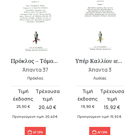
Πρόκλος – Τόμος 37
Υπέρ Καλλίου ιεροσυλίας, Περί του σηκού, Υπέρ του στρατιώτου, Κατά...
Άπαντα 37
Άπαντα 3
Πρόκλος
Λυσίας
Original
Η
Original
Η
price
τρέχουσα
price
τρέχουσα
was:
τιμή
was:
τιμή
25,50
€
20,40
€
19,90
€
15,92
€
25,50 €.
είναι:
19,90 €.
είναι:
Προηγούμενη τιμή:
20,40
€
.
Προηγούμενη τιμή:
15,92
€
.
20,40 €.
15,92 €.
ΑΓΟΡΑ
ΑΓΟΡΑ