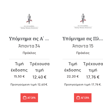
Υπόμνημα εις Α΄ Ευκλείδου Στοιχείων 4
Υπόμνημα εις Πλάτωνος Α΄ Αλκιβιάδην 1
Άπαντα 34
Άπαντα 15
Πρόκλος
Πρόκλος
Original
Η
Original
Η
price
τρέχουσα
price
τρέχουσα
was:
τιμή
was:
τιμή
15,50
€
12,40
€
22,20
€
17,76
€
15,50 €.
είναι:
22,20 €.
είναι:
Προηγούμενη τιμή:
12,40
€
.
Προηγούμενη τιμή:
17,76
€
.
12,40 €.
17,76 €.
ΑΓΟΡΑ
ΑΓΟΡΑ