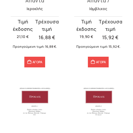
Άπαντα
Άπαντα 7
Ιεροκλής
Ιάμβλιχος
Original
Η
Original
Η
price
τρέχουσα
price
τρέχουσα
was:
τιμή
was:
τιμή
21,10
€
16,88
€
19,90
€
15,92
€
21,10 €.
είναι:
19,90 €.
είναι:
Προηγούμενη τιμή:
16,88
€
.
Προηγούμενη τιμή:
15,92
€
.
16,88 €.
15,92 €.
ΑΓΟΡΑ
ΑΓΟΡΑ