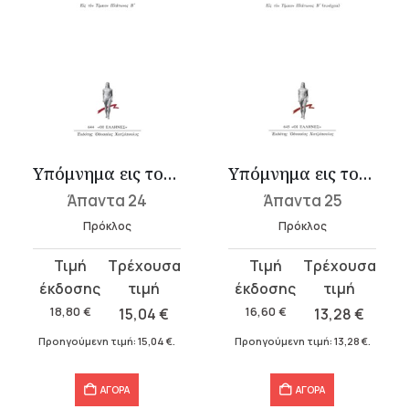
Υπόμνημα εις τον Τίμαιον Πλάτωνος 3
Υπόμνημα εις τον Τίμαιον Πλάτωνος 4
Άπαντα 24
Άπαντα 25
Πρόκλος
Πρόκλος
Original
Η
Original
Η
price
τρέχουσα
price
τρέχουσα
was:
τιμή
was:
τιμή
18,80
€
15,04
€
16,60
€
13,28
€
18,80 €.
είναι:
16,60 €.
είναι:
Προηγούμενη τιμή:
15,04
€
.
Προηγούμενη τιμή:
13,28
€
.
15,04 €.
13,28 €.
ΑΓΟΡΑ
ΑΓΟΡΑ