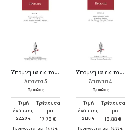
Υπόμνημα εις τας Πλάτωνος Πολιτείας 3
Υπόμνημα εις τας Πλάτωνος Πολιτείας 4
Άπαντα 3
Άπαντα 4
Πρόκλος
Πρόκλος
Original
Η
Original
Η
price
τρέχουσα
price
τρέχουσα
was:
τιμή
was:
τιμή
22,20
€
17,76
€
21,10
€
16,88
€
22,20 €.
είναι:
21,10 €.
είναι:
Προηγούμενη τιμή:
17,76
€
.
Προηγούμενη τιμή:
16,88
€
.
17,76 €.
16,88 €.