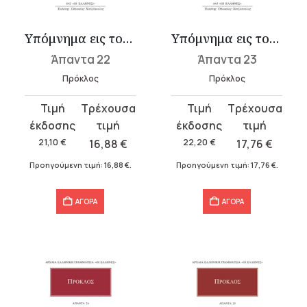
Υπόμνημα εις τον Τίμαιον Πλάτωνος 1
Υπόμνημα εις τον Τίμαιον Πλάτωνος 2
Άπαντα 22
Άπαντα 23
Πρόκλος
Πρόκλος
Original
Η
Original
Η
price
τρέχουσα
price
τρέχουσα
was:
τιμή
was:
τιμή
21,10
€
16,88
€
22,20
€
17,76
€
21,10 €.
είναι:
22,20 €.
είναι:
Προηγούμενη τιμή:
16,88
€
.
Προηγούμενη τιμή:
17,76
€
.
16,88 €.
17,76 €.
ΑΓΟΡΑ
ΑΓΟΡΑ