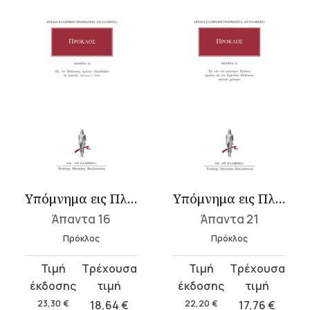
Υπόμνημα εις Πλάτωνος Α΄ Αλκιβιάδην 2
Υπόμνημα εις Πλάτωνος Κρατύλον
Άπαντα 16
Άπαντα 21
Πρόκλος
Πρόκλος
Original
Η
Original
Η
price
τρέχουσα
price
τρέχουσα
was:
τιμή
was:
τιμή
23,30
€
18,64
€
22,20
€
17,76
€