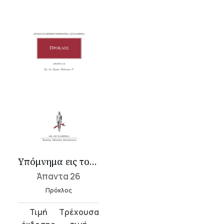
Υπόμνημα εις τον Τίμαιον Πλάτωνος 5
Άπαντα 26
Πρόκλος
Original
Η
price
τρέχουσα