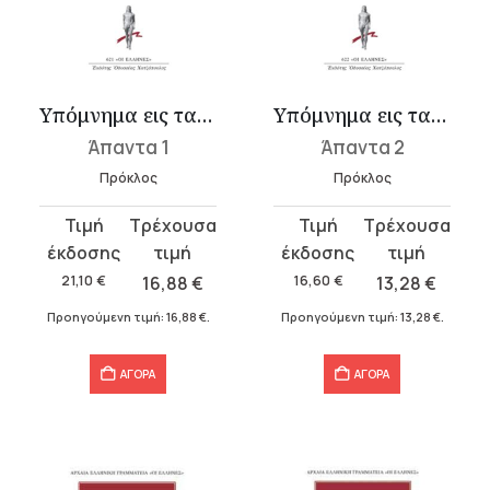
Υπόμνημα εις τας Πλάτωνος Πολιτείας 1
Υπόμνημα εις τας Πλάτωνος Πολιτείας 2
Άπαντα 1
Άπαντα 2
Πρόκλος
Πρόκλος
Original
Η
Original
Η
price
τρέχουσα
price
τρέχουσα
was:
τιμή
was:
τιμή
21,10
€
16,88
€
16,60
€
13,28
€
21,10 €.
είναι:
16,60 €.
είναι:
Προηγούμενη τιμή:
16,88
€
.
Προηγούμενη τιμή:
13,28
€
.
16,88 €.
13,28 €.
ΑΓΟΡΑ
ΑΓΟΡΑ