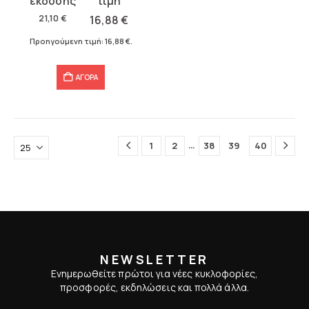
was:
τιμή
21,10
€
16,88
€
21,10 €.
είναι:
Προηγούμενη τιμή:
16,88
€
.
16,88 €.
ΑΓΟΡΑ
…
1
2
38
39
40
NEWSLETTER
Ενημερωθείτε πρώτοι για νέες κυκλοφορίες,
προσφορές, εκδηλώσεις και πολλά άλλα.