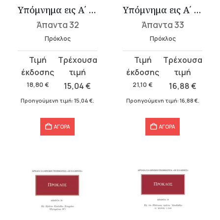
Υπόμνημα εις Α΄ Ευκλείδου Στοιχείων 2
Υπόμνημα εις Α΄ Ευκλείδου Στοιχείων 3
Άπαντα 32
Άπαντα 33
Πρόκλος
Πρόκλος
Original
Η
Original
Η
price
τρέχουσα
price
τρέχουσα
was:
τιμή
was:
τιμή
18,80
€
15,04
€
21,10
€
16,88
€
18,80 €.
είναι:
21,10 €.
είναι:
Προηγούμενη τιμή:
15,04
€
.
Προηγούμενη τιμή:
16,88
€
.
15,04 €.
16,88 €.
ΑΓΟΡΑ
ΑΓΟΡΑ