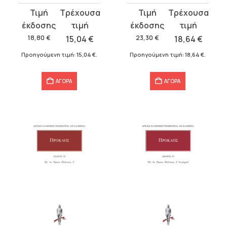
Original
Η
Original
Η
price
τρέχουσα
price
τρέχουσα
was:
τιμή
was:
τιμή
18,80
€
15,04
€
23,30
€
18,64
€
18,80 €.
είναι:
23,30 €.
είναι:
Προηγούμενη τιμή:
15,04
€
.
Προηγούμενη τιμή:
18,64
€
.
15,04 €.
18,64 €.
ΑΓΟΡΑ
ΑΓΟΡΑ