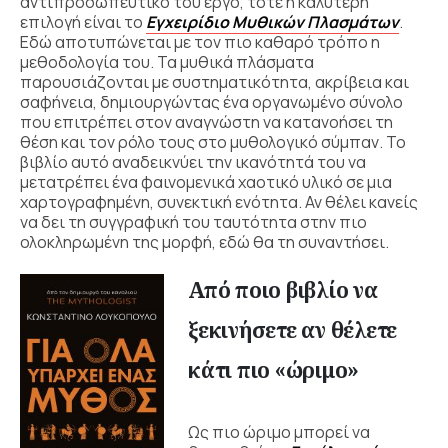
αντιπροσωπευτικό του έργο, τότε η καλύτερη
επιλογή είναι το
Εγχειρίδιο Μυθικών Πλασμάτων
.
Εδώ αποτυπώνεται με τον πιο καθαρό τρόπο η
μεθοδολογία του. Τα μυθικά πλάσματα
παρουσιάζονται με συστηματικότητα, ακρίβεια και
σαφήνεια, δημιουργώντας ένα οργανωμένο σύνολο
που επιτρέπει στον αναγνώστη να κατανοήσει τη
θέση και τον ρόλο τους στο μυθολογικό σύμπαν. Το
βιβλίο αυτό αναδεικνύει την ικανότητά του να
μετατρέπει ένα φαινομενικά χαοτικό υλικό σε μια
χαρτογραφημένη, συνεκτική ενότητα. Αν θέλει κανείς
να δει τη συγγραφική του ταυτότητα στην πιο
ολοκληρωμένη της μορφή, εδώ θα τη συναντήσει.
Από ποιο βιβλίο να
ξεκινήσετε αν θέλετε
κάτι πιο «ώριμο»
Ως πιο ώριμο μπορεί να