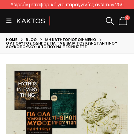
Δωρεάν μεταφορικά για παραγγελίες άνω των 25€
0
HOME
BLOG
ΜΗ ΚΑΤΗΓΟΡΙΟΠΟΙΗΜΈΝΟ
Ο ΑΠΌΛΥΤΟΣ ΟΔΗΓΌΣ ΓΙΑ ΤΑ ΒΙΒΛΊΑ ΤΟΥ ΚΩΝΣΤΑΝΤΊΝΟΥ
ΛΟΥΚΌΠΟΥΛΟΥ: ΑΠΌ ΠΟΎ ΝΑ ΞΕΚΙΝΉΣΕΤΕ