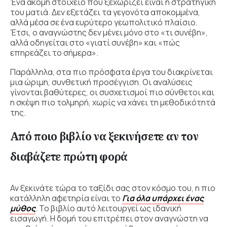
Ένα ακόμη στοιχείο που ξεχωρίζει είναι η στρατηγική
του ματιά. Δεν εξετάζει τα γεγονότα αποκομμένα,
αλλά μέσα σε ένα ευρύτερο γεωπολιτικό πλαίσιο.
Έτσι, ο αναγνώστης δεν μένει μόνο στο «τι συνέβη»,
αλλά οδηγείται στο «γιατί συνέβη» και «πώς
επηρεάζει το σήμερα».
Παράλληλα, στα πιο πρόσφατα έργα του διακρίνεται
μια ώριμη, συνθετική προσέγγιση. Οι αναλύσεις
γίνονται βαθύτερες, οι συσχετισμοί πιο σύνθετοι και
η σκέψη πιο τολμηρή, χωρίς να χάνει τη μεθοδικότητά
της.
Από ποιο βιβλίο να ξεκινήσετε αν τον
διαβάζετε πρώτη φορά
Αν ξεκινάτε τώρα το ταξίδι σας στον κόσμο του, η πιο
κατάλληλη αφετηρία είναι το
Για όλα υπάρχει ένας
μύθος
. Το βιβλίο αυτό λειτουργεί ως ιδανική
εισαγωγή. Η δομή του επιτρέπει στον αναγνώστη να