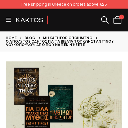
Free shipping in Greece on orders above €25
0
HOME
BLOG
ΜΗ ΚΑΤΗΓΟΡΙΟΠΟΙΗΜΈΝΟ
Ο ΑΠΌΛΥΤΟΣ ΟΔΗΓΌΣ ΓΙΑ ΤΑ ΒΙΒΛΊΑ ΤΟΥ ΚΩΝΣΤΑΝΤΊΝΟΥ
ΛΟΥΚΌΠΟΥΛΟΥ: ΑΠΌ ΠΟΎ ΝΑ ΞΕΚΙΝΉΣΕΤΕ