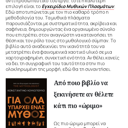
αντιπροσωπευτικό του έργο, τότε η καλύτερη
επιλογή είναι το
Εγχειρίδιο Μυθικών Πλασμάτων
.
Εδώ αποτυπώνεται με τον πιο καθαρό τρόπο η
μεθοδολογία του. Τα μυθικά πλάσματα
παρουσιάζονται με συστηματικότητα, ακρίβεια και
σαφήνεια, δημιουργώντας ένα οργανωμένο σύνολο
που επιτρέπει στον αναγνώστη να κατανοήσει τη
θέση και τον ρόλο τους στο μυθολογικό σύμπαν. Το
βιβλίο αυτό αναδεικνύει την ικανότητά του να
μετατρέπει ένα φαινομενικά χαοτικό υλικό σε μια
χαρτογραφημένη, συνεκτική ενότητα. Αν θέλει κανείς
να δει τη συγγραφική του ταυτότητα στην πιο
ολοκληρωμένη της μορφή, εδώ θα τη συναντήσει.
Από ποιο βιβλίο να
ξεκινήσετε αν θέλετε
κάτι πιο «ώριμο»
Ως πιο ώριμο μπορεί να