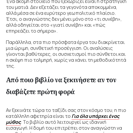
Ένα ακόμη στοιχείο που ξεχωρίζει είναι η στρατηγική
του ματιά. Δεν εξετάζει τα γεγονότα αποκομμένα,
αλλά μέσα σε ένα ευρύτερο γεωπολιτικό πλαίσιο.
Έτσι, ο αναγνώστης δεν μένει μόνο στο «τι συνέβη»,
αλλά οδηγείται στο «γιατί συνέβη» και «πώς
επηρεάζει το σήμερα».
Παράλληλα, στα πιο πρόσφατα έργα του διακρίνεται
μια ώριμη, συνθετική προσέγγιση. Οι αναλύσεις
γίνονται βαθύτερες, οι συσχετισμοί πιο σύνθετοι και
η σκέψη πιο τολμηρή, χωρίς να χάνει τη μεθοδικότητά
της.
Από ποιο βιβλίο να ξεκινήσετε αν τον
διαβάζετε πρώτη φορά
Αν ξεκινάτε τώρα το ταξίδι σας στον κόσμο του, η πιο
κατάλληλη αφετηρία είναι το
Για όλα υπάρχει ένας
μύθος
. Το βιβλίο αυτό λειτουργεί ως ιδανική
εισαγωγή. Η δομή του επιτρέπει στον αναγνώστη να