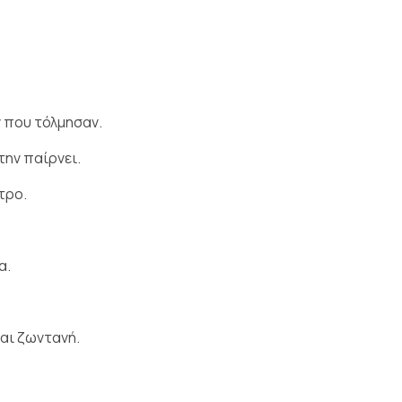
 που τόλμησαν.
την παίρνει.
τρο.
α.
ναι ζωντανή.