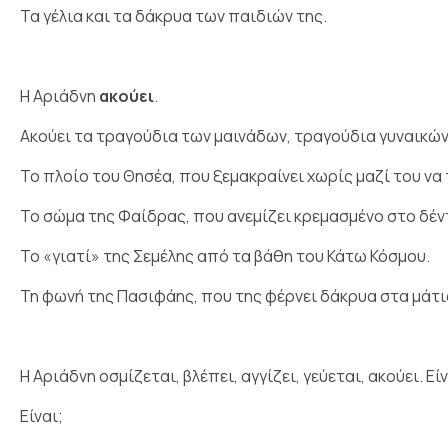
Τα γέλια και τα δάκρυα των παιδιών της.
Η Αριάδνη
ακούει
.
Ακούει τα τραγούδια των μαινάδων, τραγούδια γυναικών
Το πλοίο του Θησέα, που ξεμακραίνει χωρίς μαζί του να 
Το σώμα της Φαίδρας, που ανεμίζει κρεμασμένο στο δέν
Το «γιατί» της Σεμέλης από τα βάθη του Κάτω Κόσμου.
Τη φωνή της Πασιφάης, που της φέρνει δάκρυα στα μάτι
Η Αριάδνη οσμίζεται, βλέπει, αγγίζει, γεύεται, ακούει. Εί
Είναι;