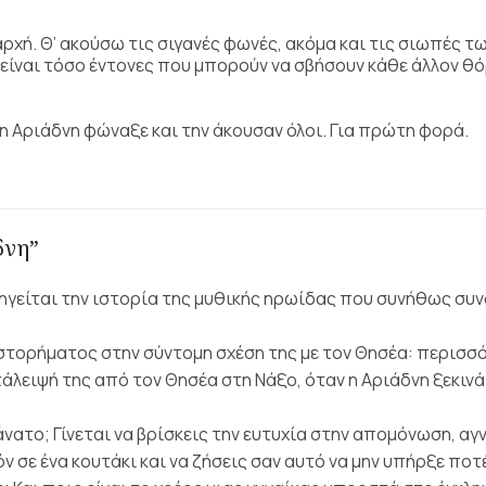
αρχή. Θ’ ακούσω τις σιγανές φωνές, ακόμα και τις σιωπές τ
ς είναι τόσο έντονες που μπορούν να σβήσουν κάθε άλλον θ
 η Αριάδνη φώναξε και την άκουσαν όλοι. Για πρώτη φορά.
δνη”
ιηγείται την ιστορία της μυθικής ηρωίδας που συνήθως συν
ιστορήματος στην σύντομη σχέση της με τον Θησέα: περισσ
άλειψή της από τον Θησέα στη Νάξο, όταν η Αριάδνη ξεκινά 
αθάνατο; Γίνεται να βρίσκεις την ευτυχία στην απομόνωση, α
 σε ένα κουτάκι και να ζήσεις σαν αυτό να μην υπήρξε ποτέ;