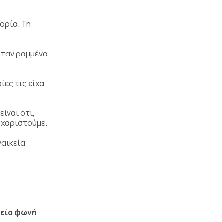
τορία. Τη
 ήταν ραμμένα
ίες τις είχα
είναι ότι,
υχαριστούμε.
ναικεία
κεία φωνή