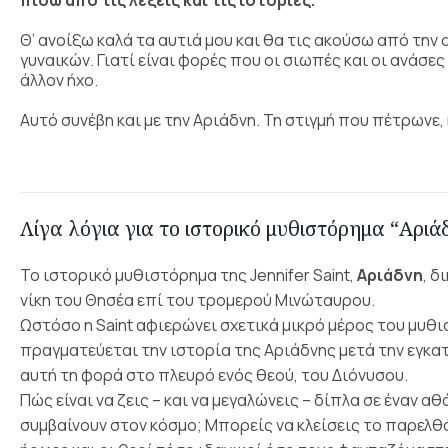
πίσω από τις λέξεις και τις ιστορίες.
Θ’ ανοίξω καλά τα αυτιά μου και θα τις ακούσω από την 
γυναικών. Γιατί είναι φορές που οι σιωπές και οι ανάσε
άλλον ήχο.
Αυτό συνέβη και με την Αριάδνη. Τη στιγμή που πέτρωνε,
Λίγα λόγια για το ιστορικό μυθιστόρημα “Αριά
Το ιστορικό μυθιστόρημα της Jennifer Saint,
Αριάδνη
, δ
νίκη του Θησέα επί του τρομερού Μινώταυρου.
Ωστόσο η Saint αφιερώνει σχετικά μικρό μέρος του μυθ
πραγματεύεται την ιστορία της Αριάδνης μετά την εγκατ
αυτή τη φορά στο πλευρό ενός θεού, του Διόνυσου.
Πώς είναι να ζεις – και να μεγαλώνεις – δίπλα σε έναν 
συμβαίνουν στον κόσμο; Μπορείς να κλείσεις το παρελθόν