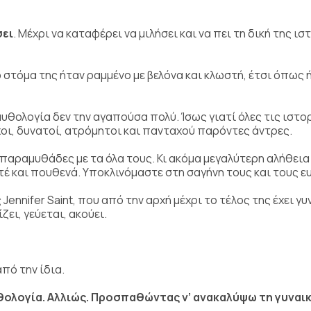
σει
. Μέχρι να καταφέρει να μιλήσει και να πει τη δική της ισ
ο στόμα της ήταν ραμμένο με βελόνα και κλωστή, έτσι όπως
υθολογία δεν την αγαπούσα πολύ. Ίσως γιατί όλες τις ιστορ
χοι, δυνατοί, ατρόμητοι και πανταχού παρόντες άντρες.
-παραμυθάδες με τα όλα τους. Κι ακόμα μεγαλύτερη αλήθεια 
τέ και πουθενά. Υποκλινόμαστε στη σαγήνη τους και τους ε
ennifer Saint, που από την αρχή μέχρι το τέλος της έχει γυ
ζει, γεύεται, ακούει.
πό την ίδια.
υθολογία. Αλλιώς. Προσπαθώντας ν’ ανακαλύψω τη γυναι