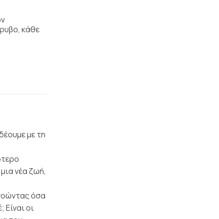
ων
όρυβο, κάθε
δέουμε με τη
ότερο
μια νέα ζωή,
γνοώντας όσα
 Είναι οι