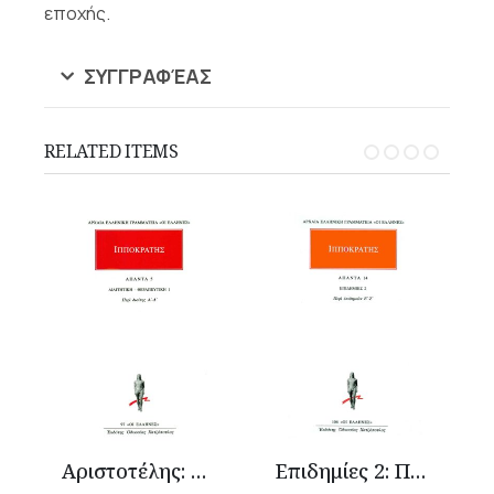
εποχής.
ΣΥΓΓΡΑΦΈΑΣ
RELATED ITEMS
Αριστοτέλης: Διαιτητική-Θεραπευτική 1
Επιδημίες 2: Περί επιδημιών Ε΄-Ζ΄