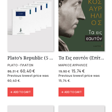
Plato’s Republic (5 volumes)
Τα Εις εαυτόν (Επίτομο) – Μάρκος Αυρήλιος
PLATO - ΠΛΑΤΩΝ
ΜΑΡΚΟΣ ΑΥΡΗΛΙΟΣ
Original
Current
Original
Current
60,40
€
15,74
€
86,31
€
19,90
€
price
price
price
price
Previous lowest price was
Previous lowest price was
was:
is:
was:
is:
60,40
€
.
15,74
€
.
86,31 €.
60,40 €.
19,90 €.
15,74 €.
ADD TO CART
ADD TO CART