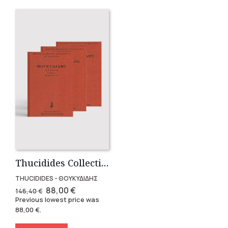
Thucidides Collection – Hardbound Edition (4 volumes)
THUCIDIDES - ΘΟΥΚΥΔΙΔΗΣ
Original
Current
88,00
€
146,40
€
price
price
Previous lowest price was
was:
is:
88,00
€
.
146,40 €.
88,00 €.