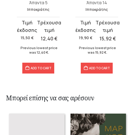
Άπαντα 5
Άπαντα 14
Ιπποκράτης
Ιπποκράτης
Original
Current
Original
Current
price
price
price
price
was:
is:
was:
is:
15,50
€
12,40
€
19,90
€
15,92
€
15,50 €.
12,40 €.
19,90 €.
15,92 €.
Previous lowest price
Previous lowest price
was
12,40
€
.
was
15,92
€
.
ADD TO CART
ADD TO CART
Μπορεί επίσης να σας αρέσουν