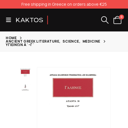
Free shipping in Greece on orders above €25
0
HOME
ANCIENT GREEK LITERATURE
,
SCIENCE
,
MEDICINE
ΥΓΙΕΙΝΏΝ Α΄-Γ΄