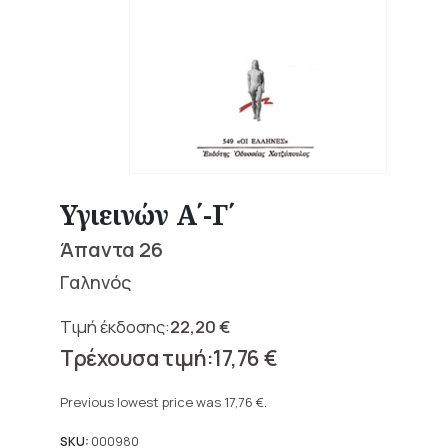
Υγιεινών Α΄-Γ΄
Άπαντα 26
Γαληνός
22,20
€
Original
17,76
€
price
Current
was:
price
Previous lowest price was
17,76
€
.
22,20 €.
is:
17,76 €.
SKU:
000980