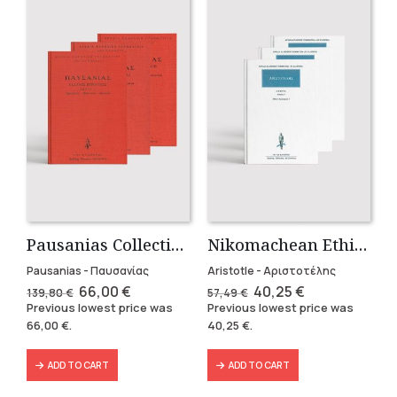
Pausanias Collection – Hardbound (3 volumes)
Nikomachean Ethics (3 volumes)
Pausanias - Παυσανίας
Aristotle - Αριστοτέλης
Original
Current
Original
Current
66,00
€
40,25
€
139,80
€
57,49
€
price
price
price
price
Previous lowest price was
Previous lowest price was
was:
is:
was:
is:
66,00
€
.
40,25
€
.
139,80 €.
66,00 €.
57,49 €.
40,25 €.
ADD TO CART
ADD TO CART