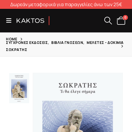
Δωρεάν μεταφορικά για παραγγελίες άνω των 25€
0
HOME
ΣΎΓΧΡΟΝΕΣ ΕΚΔΌΣΕΙΣ
,
ΒΙΒΛΊΑ ΓΝΏΣΕΩΝ
,
ΜΕΛΈΤΕΣ - ΔΟΚΊΜΙΑ
ΣΩΚΡΑΤΗΣ