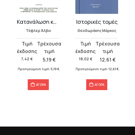
ηλίθιοι
Κατανάλωση και κουλτούρα
Ιστορικές τομές
ς
Τόφλερ Άλβιν
Θεοδωράκης Μάρκος
Original
Η
Original
Η
price
τρέχουσα
price
τρέχουσα
was:
τιμή
was:
τιμή
7,42
€
5,19
€
18,02
€
12,61
€
7,42 €.
είναι:
18,02 €.
είναι:
€
.
Προηγούμενη τιμή:
5,19
€
.
Προηγούμενη τιμή:
12,61
€
.
5,19 €.
12,61 €.
ΑΓΟΡΑ
ΑΓΟΡΑ