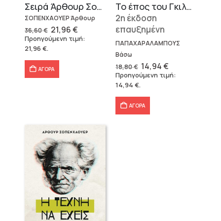
Σειρά Άρθουρ Σοπενχάουερ (3 βιβλία)
Το έπος του Γκιλγκαμές
2η έκδοση
ΣΟΠΕΝΧΑΟΥΕΡ Άρθουρ
Original
Η
επαυξημένη
21,96
€
36,60
€
price
τρέχουσα
Προηγούμενη τιμή:
was:
τιμή
ΠΑΠΑΧΑΡΑΛΑΜΠΟΥΣ
21,96
€
.
36,60 €.
είναι:
Βάσω
21,96 €.
Original
Η
14,94
€
18,80
€
ΑΓΟΡΑ
price
τρέχουσα
Προηγούμενη τιμή:
was:
τιμή
14,94
€
.
18,80 €.
είναι:
14,94 €.
ΑΓΟΡΑ