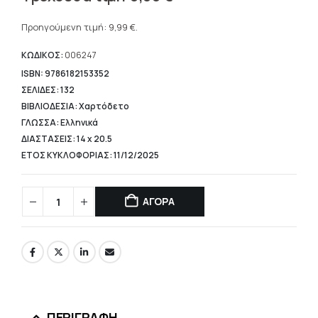
price
Η
was:
τρέχουσα
Προηγούμενη τιμή:
9,99
€
.
11,10 €.
τιμή
είναι:
ΚΩΔΙΚΟΣ:
006247
9,99 €.
ISBN: 9786182153352
ΣΕΛΙΔΕΣ: 132
ΒΙΒΛΙΟΔΕΣΙΑ: Χαρτόδετο
ΓΛΩΣΣΑ: Ελληνικά
ΔΙΑΣΤΑΣΕΙΣ: 14 x 20.5
ΕΤΟΣ ΚΥΚΛΟΦΟΡΙΑΣ: 11/12/2025
ΑΓΟΡΑ
ΠΕΡΙΓΡΑΦΉ