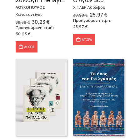
Συλλογή The Mythologist (2 βιβλία)
ΧΙΤΛΕΡ Αδόλφος
ΛΟΥΚΟΠΟΥΛΟΣ
Original
Η
25,97
€
Κωνσταντίνος
39,90
€
price
τρέχουσα
Προηγούμενη τιμή:
Original
Η
30,23
€
39,79
€
was:
τιμή
price
τρέχουσα
25,97
€
.
Προηγούμενη τιμή:
39,90 €.
είναι:
was:
τιμή
25,97 €.
30,23
€
.
39,79 €.
είναι:
30,23 €.
ΑΓΟΡΑ
ΑΓΟΡΑ