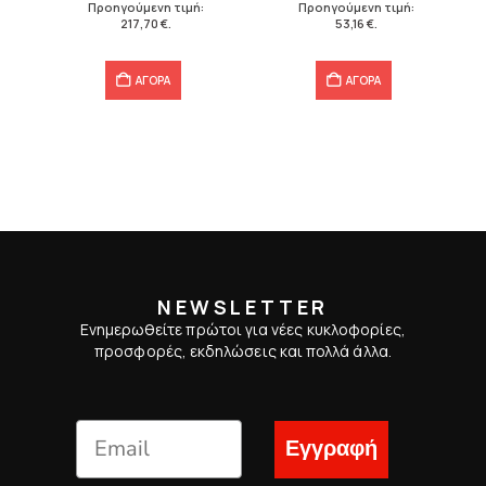
Προηγούμενη τιμή:
Προηγούμενη τιμή:
217,70 €.
53,16 €.
217,70
€
.
53,16
€
.
ΑΓΟΡΑ
ΑΓΟΡΑ
NEWSLETTER
Ενημερωθείτε πρώτοι για νέες κυκλοφορίες,
προσφορές, εκδηλώσεις και πολλά άλλα.
Εγγραφή