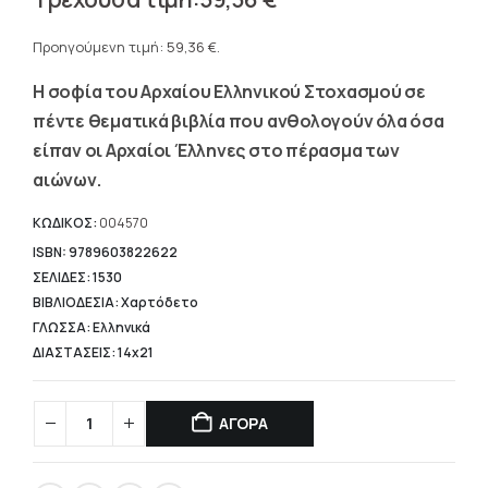
price
Η
was:
τρέχουσα
Προηγούμενη τιμή:
59,36
€
.
84,80 €.
τιμή
Η σοφία του Αρχαίου Ελληνικού Στοχασμού σε
είναι:
59,36 €.
πέντε θεματικά βιβλία που ανθολογούν όλα όσα
είπαν οι Αρχαίοι Έλληνες στο πέρασμα των
αιώνων.
ΚΩΔΙΚΟΣ:
004570
ISBN: 9789603822622
ΣΕΛΙΔΕΣ: 1530
ΒΙΒΛΙΟΔΕΣΙΑ: Χαρτόδετο
ΓΛΩΣΣΑ: Ελληνικά
ΔΙΑΣΤΑΣΕΙΣ: 14x21
ΑΓΟΡΑ