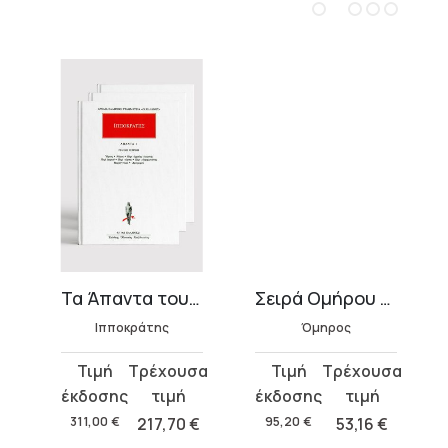
οι)
Τα Άπαντα του Ιπποκράτη
Σειρά Ομήρου Οδύσσεια (6 τόμοι)
Ιπποκράτης
Όμηρος
Original
Η
Original
Η
price
τρέχουσα
price
τρέχουσα
was:
τιμή
was:
τιμή
€
311,00
€
217,70
€
95,20
€
53,16
€
311,00 €.
είναι:
95,20 €.
είναι: