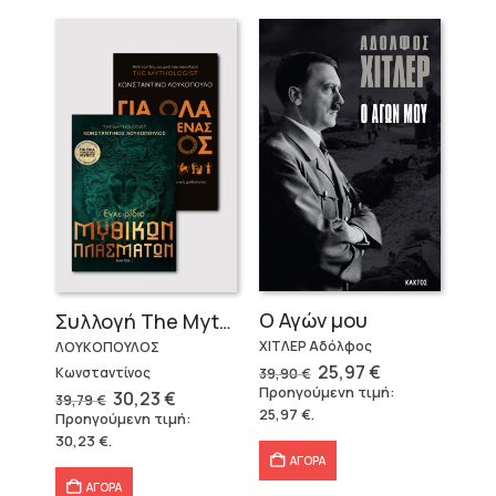
Ο Αγών μου
Συλλογή The Mythologist (2 βιβλία)
ΧΙΤΛΕΡ Αδόλφος
ΛΟΥΚΟΠΟΥΛΟΣ
Original
Η
25,97
€
Κωνσταντίνος
39,90
€
price
τρέχουσα
Προηγούμενη τιμή:
Original
Η
30,23
€
39,79
€
was:
τιμή
price
τρέχουσα
25,97
€
.
Προηγούμενη τιμή:
39,90 €.
είναι:
was:
τιμή
25,97 €.
30,23
€
.
39,79 €.
είναι:
30,23 €.
ΑΓΟΡΑ
ΑΓΟΡΑ