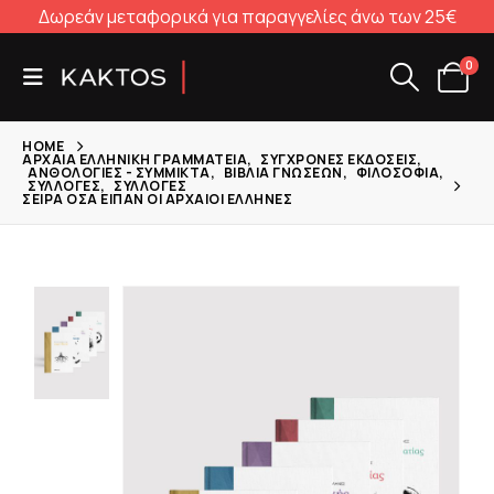
Δωρεάν μεταφορικά για παραγγελίες άνω των 25€
0
HOME
ΑΡΧΑΊΑ ΕΛΛΗΝΙΚΉ ΓΡΑΜΜΑΤΕΊΑ
,
ΣΎΓΧΡΟΝΕΣ ΕΚΔΌΣΕΙΣ
,
ΑΝΘΟΛΟΓΊΕΣ - ΣΎΜΜΙΚΤΑ
,
ΒΙΒΛΊΑ ΓΝΏΣΕΩΝ
,
ΦΙΛΟΣΟΦΊΑ
,
ΣΥΛΛΟΓΈΣ
,
ΣΥΛΛΟΓΈΣ
ΣΕΙΡΆ ΌΣΑ ΕΊΠΑΝ ΟΙ ΑΡΧΑΊΟΙ ΈΛΛΗΝΕΣ