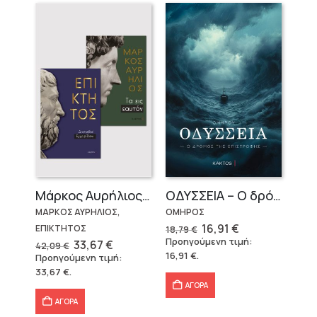
Μάρκος Αυρήλιος & Επίκτητος (Επίτομα)
OΔΥΣΣΕΙΑ – Ο δρόμος της επιστροφής
ΜΑΡΚΟΣ ΑΥΡΗΛΙΟΣ,
ΟΜΗΡΟΣ
Original
Η
16,91
€
ΕΠΙΚΤΗΤΟΣ
18,79
€
price
τρέχουσα
Προηγούμενη τιμή:
Original
Η
33,67
€
42,09
€
was:
τιμή
price
τρέχουσα
16,91
€
.
Προηγούμενη τιμή:
18,79 €.
είναι:
was:
τιμή
16,91 €.
33,67
€
.
42,09 €.
είναι:
33,67 €.
ΑΓΟΡΑ
ΑΓΟΡΑ