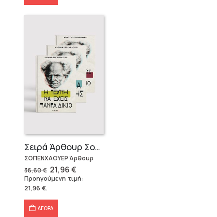
Σειρά Άρθουρ Σοπενχάουερ (3 βιβλία)
ΣΟΠΕΝΧΑΟΥΕΡ Άρθουρ
Original
Η
21,96
€
36,60
€
price
τρέχουσα
Προηγούμενη τιμή:
was:
τιμή
21,96
€
.
36,60 €.
είναι:
21,96 €.
ΑΓΟΡΑ