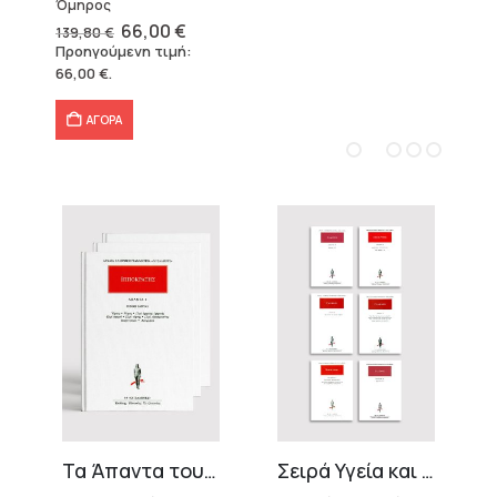
Όμηρος
Original
Η
66,00
€
139,80
€
price
τρέχουσα
Προηγούμενη τιμή:
was:
τιμή
66,00
€
.
139,80 €.
είναι:
66,00 €.
ΑΓΟΡΑ
ράτη
Σειρά Υγεία και Διατροφή (6 τόμοι)
Αλεξάνδρου Ανάβασις (4 τόμοι)