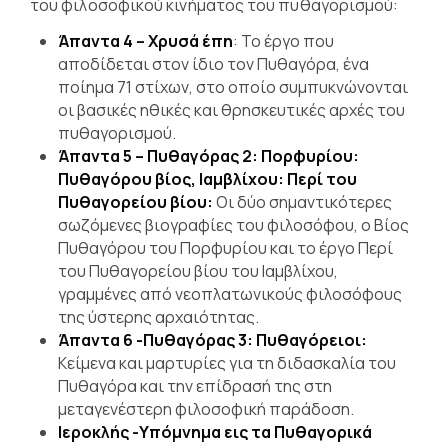
του φιλοσοφικού κινήματος του πυθαγορισμού:
Άπαντα 4 – Χρυσά έπη
:
Το έργο που
αποδίδεται στον ίδιο τον Πυθαγόρα, ένα
ποίημα 71 στίχων, στο οποίο συμπυκνώνονται
οι βασικές ηθικές και θρησκευτικές αρχές του
πυθαγορισμού.
Άπαντα 5 – Πυθαγόρας 2: Πορφυρίου:
Πυθαγόρου βίος, Ιαμβλίχου: Περί του
Πυθαγορείου βίου:
Οι δύο σημαντικότερες
σωζόμενες βιογραφίες του φιλοσόφου, ο Βίος
Πυθαγόρου του Πορφυρίου και το έργο Περί
του Πυθαγορείου βίου του Ιαμβλίχου,
γραμμένες από νεοπλατωνικούς φιλοσόφους
της ύστερης αρχαιότητας.
Άπαντα 6 -Πυθαγόρας 3: Πυθαγόρειοι:
Κείμενα και μαρτυρίες για τη διδασκαλία του
Πυθαγόρα και την επίδρασή της στη
μεταγενέστερη φιλοσοφική παράδοση.
Ιεροκλής -Υπόμνημα εις τα Πυθαγορικά