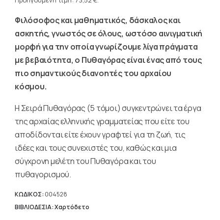
τρέχουσα
Προηγούμενη τιμή:
73,52
€
.
91,90 €.
τιμή
Φιλόσοφος και μαθηματικός, δάσκαλος και
είναι:
73,52 €.
ασκητής, γνωστός σε όλους, ωστόσο αινιγματική
μορφή για την οποία γνωρίζουμε λίγα πράγματα
με βεβαιότητα, ο Πυθαγόρας είναι ένας από τους
πιο σημαντικούς διανοητές του αρχαίου
κόσμου.
Η Σειρά Πυθαγόρας (5 τόμοι) συγκεντρώνει τα έργα
της αρχαίας ελληνικής γραμματείας που είτε του
αποδίδονται είτε έχουν γραφτεί για τη ζωή, τις
ιδέες και τους συνεχιστές του, καθώς και μια
σύγχρονη μελέτη του Πυθαγόρα και του
πυθαγορισμού.
ΚΩΔΙΚΟΣ:
004528
ΒΙΒΛΙΟΔΕΣΙΑ: Χαρτόδετο