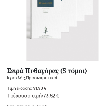
Σειρά Πυθαγόρας (5 τόμοι)
Ιεροκλής,Προσωκρατικοί
91,90
€
Original
73,52
€
price
Η
was: