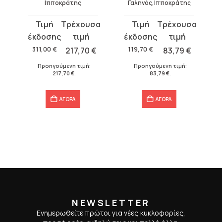
Γαληνός,Ιπποκράτης
Αρριανός
Original
Η
Original
Η
price
τρέχουσα
price
τρέχουσα
was:
τιμή
was:
τιμή
€
119,70
€
83,79
€
57,60
€
43,20
€
119,70 €.
είναι:
57,60 €.
είναι:
Προηγούμενη τιμή:
Προηγούμενη τιμή:
83,79 €.
43,20 €.
83,79
€
.
43,20
€
.
ΑΓΟΡΑ
ΑΓΟΡΑ
NEWSLETTER
Ενημερωθείτε πρώτοι για νέες κυκλοφορίες,