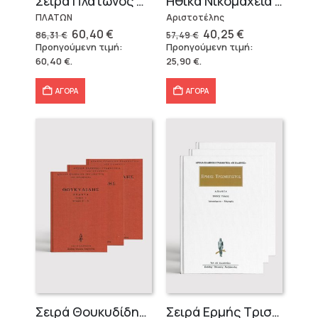
Σειρά Πλάτωνος Πολιτεία
Ηθικά Νικομάχεια (3 τόμοι)
ΠΛΑΤΩΝ
Αριστοτέλης
Original
Η
Original
Η
60,40
€
40,25
€
86,31
€
57,49
€
price
τρέχουσα
price
τρέχουσα
Προηγούμενη τιμή:
Προηγούμενη τιμή:
was:
τιμή
was:
τιμή
60,40
€
.
25,90
€
.
86,31 €.
είναι:
57,49 €.
είναι:
60,40 €.
40,25 €.
ΑΓΟΡΑ
ΑΓΟΡΑ
Σειρά Θουκυδίδης – Δεμένο (4 τόμοι)
Σειρά Ερμής Τρισμέγιστος