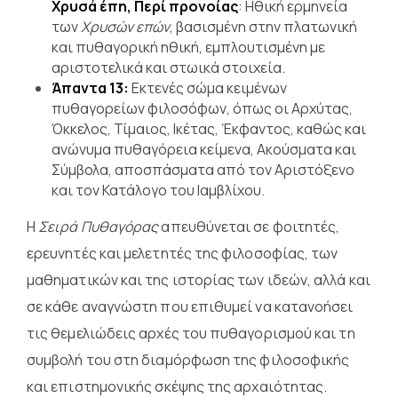
Χρυσά έπη, Περί προνοίας
:
Ηθική ερμηνεία
των
Χρυσών επών
, βασισμένη στην πλατωνική
και πυθαγορική ηθική, εμπλουτισμένη με
αριστοτελικά και στωικά στοιχεία.
Άπαντα 13:
Εκτενές σώμα κειμένων
πυθαγορείων φιλοσόφων, όπως οι Αρχύτας,
Όκκελος, Τίμαιος, Ικέτας, Έκφαντος, καθώς και
ανώνυμα πυθαγόρεια κείμενα, Ακούσματα και
Σύμβολα, αποσπάσματα από τον Αριστόξενο
και τον Κατάλογο του Ιαμβλίχου.
Η
Σειρά Πυθαγόρας
απευθύνεται σε φοιτητές,
ερευνητές και μελετητές της φιλοσοφίας, των
μαθηματικών και της ιστορίας των ιδεών, αλλά και
σε κάθε αναγνώστη που επιθυμεί να κατανοήσει
τις θεμελιώδεις αρχές του πυθαγορισμού και τη
συμβολή του στη διαμόρφωση της φιλοσοφικής
και επιστημονικής σκέψης της αρχαιότητας.