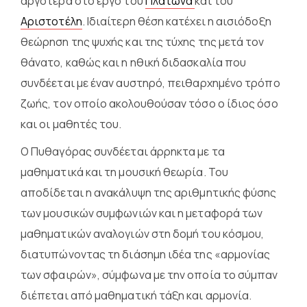
αργότερα στο έργο του
Πλάτωνα
και του
Αριστοτέλη
. Ιδιαίτερη θέση κατέχει η αισιόδοξη
θεώρηση της ψυχής και της τύχης της μετά τον
θάνατο, καθώς και η ηθική διδασκαλία που
συνδέεται με έναν αυστηρό, πειθαρχημένο τρόπο
ζωής, τον οποίο ακολουθούσαν τόσο ο ίδιος όσο
και οι μαθητές του.
Ο Πυθαγόρας συνδέεται άρρηκτα με τα
μαθηματικά και τη μουσική θεωρία. Του
αποδίδεται η ανακάλυψη της αριθμητικής φύσης
των μουσικών συμφωνιών και η μεταφορά των
μαθηματικών αναλογιών στη δομή του κόσμου,
διατυπώνοντας τη διάσημη ιδέα της «αρμονίας
των σφαιρών», σύμφωνα με την οποία το σύμπαν
διέπεται από μαθηματική τάξη και αρμονία.