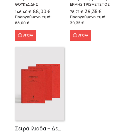
ΘΟΥΚΥΔΙΔΗΣ
ΕΡΜΗΣ ΤΡΙΣΜΕΓΙΣΤΟΣ
Original
Η
Original
Η
88,00
€
39,35
€
146,40
€
78,71
€
price
τρέχουσα
price
τρέχουσα
Προηγούμενη τιμή:
Προηγούμενη τιμή:
was:
τιμή
was:
τιμή
88,00
€
.
39,35
€
.
146,40 €.
είναι:
78,71 €.
είναι:
88,00 €.
39,35 €.
ΑΓΟΡΑ
ΑΓΟΡΑ
Σειρά Ιλιάδα – Δεμένο