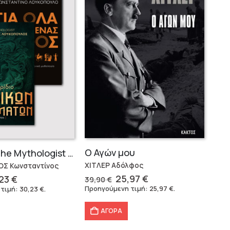
Ο Αγών μου
Συλλογή The Mythologist (2 βιβλία)
ΧΙΤΛΕΡ Αδόλφος
Σ Κωνσταντίνος
Original
Η
ginal
Η
25,97
€
,23
€
39,90
€
price
τρέχουσα
ce
τρέχουσα
Προηγούμενη τιμή:
25,97
€
.
 τιμή:
30,23
€
.
was:
τιμή
s:
τιμή
39,90 €.
είναι:
79 €.
είναι:
ΑΓΟΡΑ
25,97 €.
30,23 €.