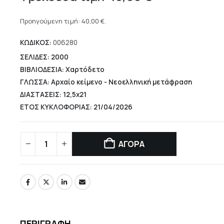
price
Η
was:
τρέχουσα
Προηγούμενη τιμή:
40,00
€
.
50,00 €.
τιμή
ΚΩΔΙΚΟΣ:
006280
είναι:
40,00 €.
ΣΕΛΙΔΕΣ: 2000
ΒΙΒΛΙΟΔΕΣΙΑ: Χαρτόδετο
ΓΛΩΣΣΑ: Αρχαίο κείμενο - Νεοελληνική μετάφραση
ΔΙΑΣΤΑΣΕΙΣ: 12,5x21
ΕΤΟΣ ΚΥΚΛΟΦΟΡΙΑΣ: 21/04/2026
ΑΓΟΡΑ
ΠΕΡΙΓΡΑΦΉ