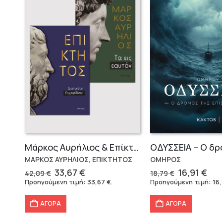
Μάρκος Αυρήλιος & Επίκτητος (Επίτομα)
ΜΑΡΚΟΣ ΑΥΡΗΛΙΟΣ, ΕΠΙΚΤΗΤΟΣ
ΟΜΗΡΟΣ
Original
Η
Original
Η
33,67
€
16,91
€
42,09
€
18,79
€
price
τρέχουσα
price
τρ
Προηγούμενη τιμή:
33,67
€
.
Προηγούμενη τιμή:
16
was:
τιμή
was:
τιμ
42,09 €.
είναι:
18,79 €.
είν
ΑΓΟΡΑ
ΑΓΟΡΑ
33,67 €.
16,