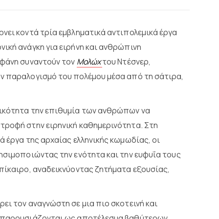
ρνει κοντά τρία εμβληματικά αντιπολεμικά έργα
νική ανάγκη για ειρήνη και ανθρώπινη
φάνη συναντούν τον
Μολώχ
του Ντέσνερ,
ον παραλογισμό του πολέμου μέσα από τη σάτιρα,
τικότητα την επιθυμία των ανθρώπων να
τροφή στην ειρηνική καθημερινότητα. Στη
ά έργα της αρχαίας ελληνικής κωμωδίας, οι
ρησιμοποιώντας την ενότητα και την ευφυΐα τους
επίκαιρο, αναδεικνύοντας ζητήματα εξουσίας,
ει τον αναγνώστη σε μια πιο σκοτεινή και
ία παρουσιάζονται ως αποτέλεσμα βαθύτερων