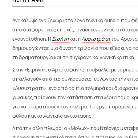
Ανακάλυψε ένα ξεχωριστό λογοτεχνικό bundle που φέ
από διαφορετικές εποχές, αναδεικνύοντας τη διαχρο
ενσυναίσθηση. Η
Ειρήνη
και η
Λυσιστράτη
του Αριστο
δημιουργώντας μια δυνατή τριλογία που εξερευνά τ
τη δραματουργία και τη σύγχρονη κοινωνική κριτική.
Στην «Ειρήνη», ο Αριστοφάνης προβάλλει με ευρημα
απαλλαγούν από τις συγκρούσεις, υμνώντας την επισ
«Λυσιστράτη», ένα από τα πιο τολμηρά και διαχρονικ
γυναίκες παίρνουν την κατάσταση στα χέρια τους, χ
για να σταματήσουν τον πόλεμο. Το έργο παραμένει 
φύλου και κοινωνικής αντίστασης.
Από την άλλη πλευρά, ο «Μολώχ» του Ντέσνερ μεταφέρ
σύγχρονη πραγματικότητα, όπου ο πόλεμος και η β