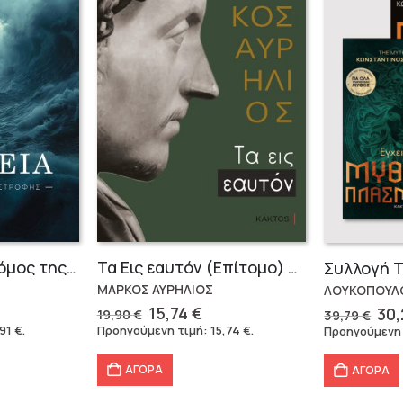
OΔΥΣΣΕΙΑ – Ο δρόμος της επιστροφής
Τα Εις εαυτόν (Επίτομο) – Μάρκος Αυρήλιος
ΜΑΡΚΟΣ ΑΥΡΗΛΙΟΣ
ΛΟΥΚΟΠΟΥΛΟ
Original
Η
Ori
15,74
€
30
19,90
€
39,79
€
έχουσα
price
τρέχουσα
pri
,91
€
.
Προηγούμενη τιμή:
15,74
€
.
Προηγούμενη
ή
was:
τιμή
wa
αι:
19,90 €.
είναι:
39,
ΑΓΟΡΑ
ΑΓΟΡΑ
91 €.
15,74 €.