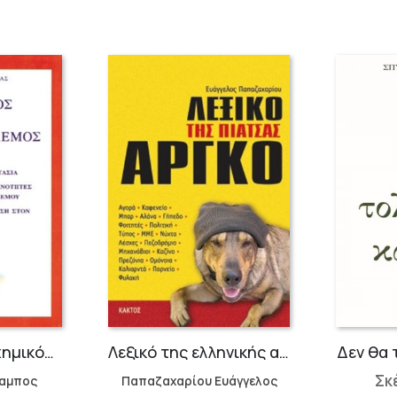
Βιολογικός και χημικός πόλεμος
Λεξικό της ελληνικής αργκό
Δεν θα 
Σκ
λαμπος
Παπαζαχαρίου Ευάγγελος