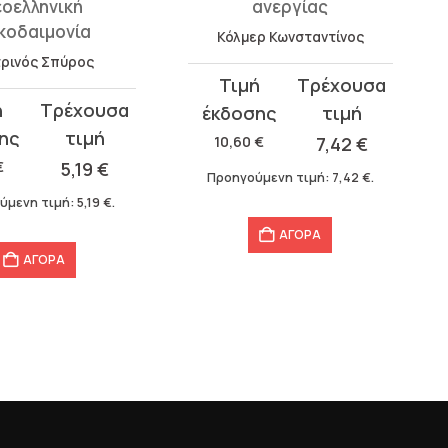
εοελληνική
ανεργίας
κοδαιμονία
Κόλμερ Κωνσταντίνος
ρινός Σπύρος
Original
Η
price
τρέχουσα
σα
was:
τιμή
10,60
€
7,42
€
10,60 €.
είναι:
€
5,19
€
Προηγούμενη τιμή:
7,42
€
.
7,42 €.
ύμενη τιμή:
5,19
€
.
ΑΓΟΡΑ
ΑΓΟΡΑ