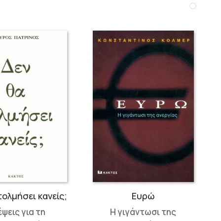
τολμήσει κανείς;
Ευρώ
έψεις για τη
Η γιγάντωσι της