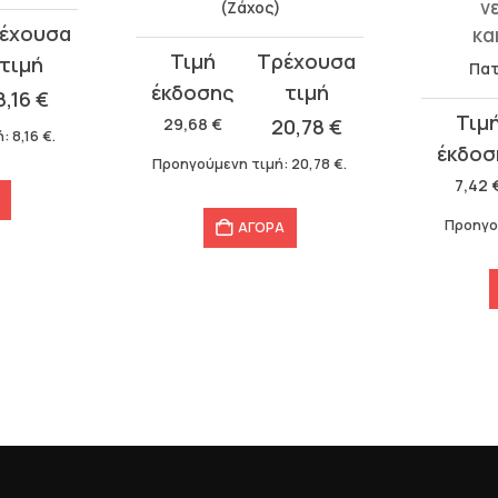
ν
(Ζάχος)
κα
Original
Η
Πατ
price
τρέχουσα
8,16
€
Original
Η
was:
τιμή
29,68
€
20,78
€
ή:
8,16
€
.
price
τρέχου
29,68 €.
είναι:
Προηγούμενη τιμή:
20,78
€
.
was:
τιμή
20,78 €.
7,42
7,42 €.
είναι:
Προηγο
ΑΓΟΡΑ
5,19 €.