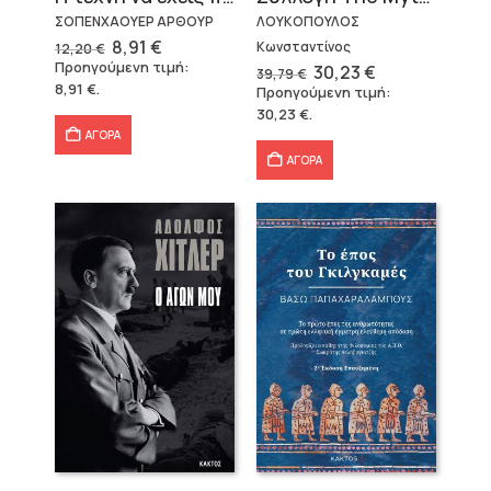
ΣΟΠΕΝΧΑΟΥΕΡ ΑΡΘΟΥΡ
ΛΟΥΚΟΠΟΥΛΟΣ
Original
Η
8,91
€
Κωνσταντίνος
12,20
€
price
τρέχουσα
Προηγούμενη τιμή:
Original
Η
30,23
€
39,79
€
was:
τιμή
price
τρέχουσα
8,91
€
.
Προηγούμενη τιμή:
12,20 €.
είναι:
was:
τιμή
8,91 €.
30,23
€
.
39,79 €.
είναι:
30,23 €.
ΑΓΟΡΑ
ΑΓΟΡΑ