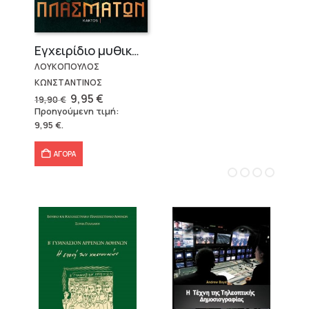
Εγχειρίδιο μυθικών πλασμάτων
ΛΟΥΚΟΠΟΥΛΟΣ
ΚΩΝΣΤΑΝΤΙΝΟΣ
Original
Η
9,95
€
19,90
€
price
τρέχουσα
Προηγούμενη τιμή:
was:
τιμή
9,95
€
.
19,90 €.
είναι:
9,95 €.
ΑΓΟΡΑ