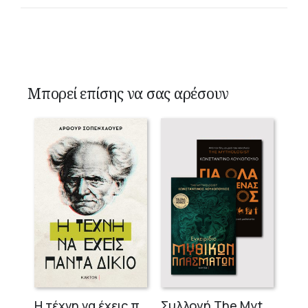
Μπορεί επίσης να σας αρέσουν
Η τέχνη να έχεις πάντα δίκιο – Άρθουρ Σοπενχάουερ
Συλλογή The Mythologist (2 βιβλία)