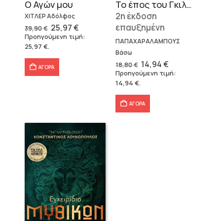
Ο Αγών μου
Το έπος του Γκιλγκαμές
2η έκδοση
ΧΙΤΛΕΡ Αδόλφος
Original
Η
επαυξημένη
25,97
€
39,90
€
price
τρέχουσα
Προηγούμενη τιμή:
was:
τιμή
ΠΑΠΑΧΑΡΑΛΑΜΠΟΥΣ
25,97
€
.
39,90 €.
είναι:
Βάσω
25,97 €.
Original
Η
14,94
€
18,80
€
ΑΓΟΡΑ
price
τρέχουσα
Προηγούμενη τιμή:
was:
τιμή
14,94
€
.
18,80 €.
είναι:
14,94 €.
ΑΓΟΡΑ