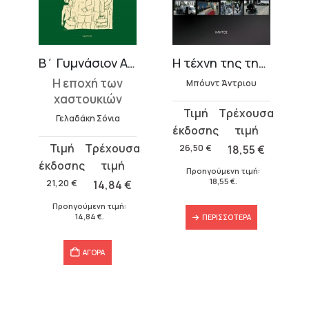
θηνών
Β΄ Γυμνάσιον Αρρένων Αθηνών
Η τέχνη της τηλεοπτικής δημοσιογραφίας
Η εποχή των
Μπόυντ Άντριου
χαστουκιών
Original
Η
Γελαδάκη Σόνια
price
τρέχουσα
was:
τιμή
Original
Η
26,50
€
18,55
€
26,50 €.
είναι:
price
τρέχουσα
Προηγούμενη τιμή:
18,55 €.
was:
τιμή
18,55
€
.
21,20
€
14,84
€
21,20 €.
είναι:
Προηγούμενη τιμή:
14,84 €.
14,84
€
.
ΠΕΡΙΣΣΌΤΕΡΑ
ΑΓΟΡΑ