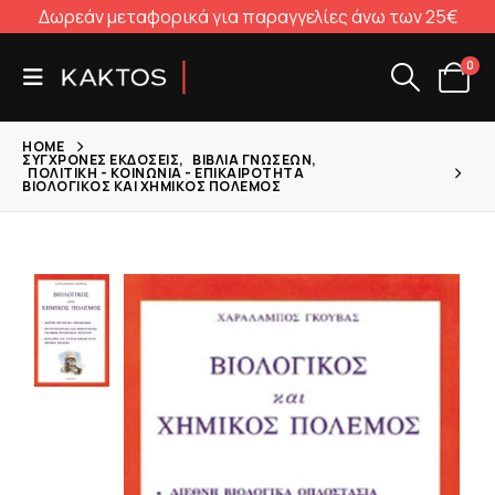
Δωρεάν μεταφορικά για παραγγελίες άνω των 25€
0
HOME
ΣΎΓΧΡΟΝΕΣ ΕΚΔΌΣΕΙΣ
,
ΒΙΒΛΊΑ ΓΝΏΣΕΩΝ
,
ΠΟΛΙΤΙΚΉ - ΚΟΙΝΩΝΊΑ - ΕΠΙΚΑΙΡΌΤΗΤΑ
ΒΙΟΛΟΓΙΚΌΣ ΚΑΙ ΧΗΜΙΚΌΣ ΠΌΛΕΜΟΣ