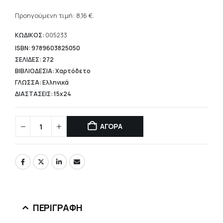
Η
was:
τρέχουσα
Προηγούμενη τιμή:
8,16
€
.
11,66 €.
τιμή
είναι:
ΚΩΔΙΚΟΣ:
005233
8,16 €.
ISBN: 9789603825050
ΣΕΛΙΔΕΣ: 272
ΒΙΒΛΙΟΔΕΣΙΑ: Χαρτόδετο
ΓΛΩΣΣΑ: Ελληνικά
ΔΙΑΣΤΑΣΕΙΣ: 15x24
ΑΓΟΡΑ
ΠΕΡΙΓΡΑΦΉ