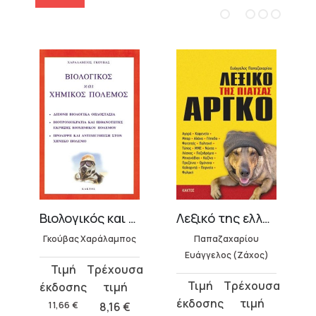
Βιολογικός και χημικός πόλεμος
Λεξικό της ελληνικής αργκό
Γκούβας Χαράλαμπος
Παπαζαχαρίου
Ευάγγελος (Ζάχος)
Original
Η
Original
Η
price
τρέχουσα
price
τρέχουσα
was:
τιμή
11,66
€
8,16
€