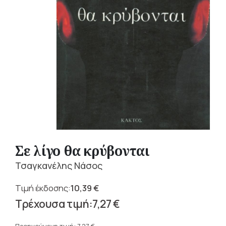
Σε λίγο θα κρύβονται
Τσαγκανέλης Νάσος
10,39
€
Original
7,27
€
price
Η
was: