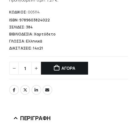
τρέχουσα
Προηγούμενη τιμή:
7,27
€
.
10,39 €.
τιμή
είναι:
ΚΩΔΙΚΟΣ:
005114
7,27 €.
ISBN: 9789603824022
ΣΕΛΙΔΕΣ: 384
ΒΙΒΛΙΟΔΕΣΙΑ: Χαρτόδετο
ΓΛΩΣΣΑ: Ελληνικά
ΔΙΑΣΤΑΣΕΙΣ: 14x21
ΑΓΟΡΑ
ΠΕΡΙΓΡΑΦΉ