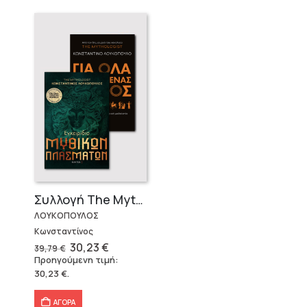
Συλλογή The Mythologist (2 βιβλία)
ΛΟΥΚΟΠΟΥΛΟΣ
Κωνσταντίνος
Original
Η
30,23
€
39,79
€
price
τρέχουσα
Προηγούμενη τιμή:
was:
τιμή
30,23
€
.
39,79 €.
είναι:
30,23 €.
ΑΓΟΡΑ