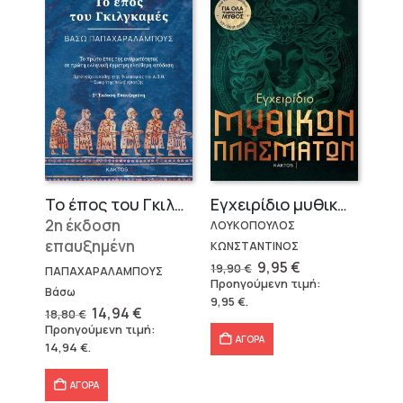
Το έπος του Γκιλγκαμές
Εγχειρίδιο μυθικών πλασμάτων
2η έκδοση
ΛΟΥΚΟΠΟΥΛΟΣ
επαυξημένη
ΚΩΝΣΤΑΝΤΙΝΟΣ
Original
Η
9,95
€
19,90
€
ΠΑΠΑΧΑΡΑΛΑΜΠΟΥΣ
price
τρέχουσα
Προηγούμενη τιμή:
was:
τιμή
Βάσω
9,95
€
.
19,90 €.
είναι:
Original
Η
14,94
€
18,80
€
9,95 €.
price
τρέχουσα
Προηγούμενη τιμή:
was:
τιμή
ΑΓΟΡΑ
14,94
€
.
18,80 €.
είναι:
14,94 €.
ΑΓΟΡΑ