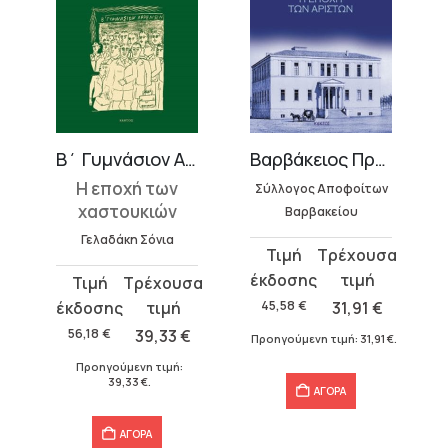
Β΄ Γυμνάσιον Αρρένων Αθηνών
Βαρβάκειος Πρότυπος Σχολή
Η εποχή των
Σύλλογος Αποφοίτων
χαστουκιών
Βαρβακείου
Γελαδάκη Σόνια
Original
Η
price
τρέχουσα
Original
Η
was:
τιμή
price
τρέχουσα
45,58
€
31,91
€
45,58 €.
είναι:
was:
τιμή
56,18
€
39,33
€
Προηγούμενη τιμή:
31,91
€
.
31,91 €.
56,18 €.
είναι:
Προηγούμενη τιμή:
39,33 €.
39,33
€
.
ΑΓΟΡΑ
ΑΓΟΡΑ