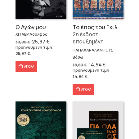
Ο Αγών μου
Το έπος του Γκιλγκαμές
2η έκδοση
ΧΙΤΛΕΡ Αδόλφος
Original
Η
επαυξημένη
25,97
€
39,90
€
price
τρέχουσα
Προηγούμενη τιμή:
was:
τιμή
ΠΑΠΑΧΑΡΑΛΑΜΠΟΥΣ
25,97
€
.
39,90 €.
είναι:
Βάσω
25,97 €.
Original
Η
14,94
€
18,80
€
ΑΓΟΡΑ
price
τρέχουσα
Προηγούμενη τιμή:
was:
τιμή
14,94
€
.
18,80 €.
είναι:
14,94 €.
ΑΓΟΡΑ