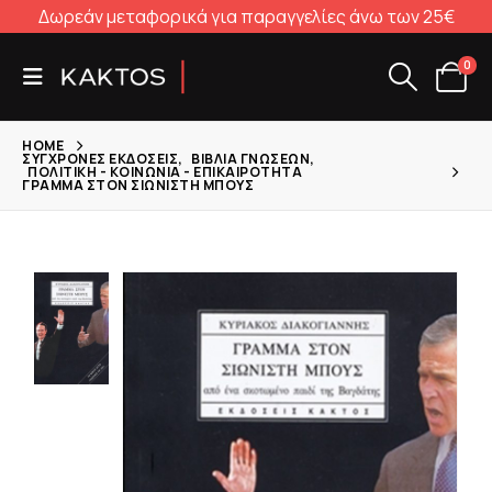
Δωρεάν μεταφορικά για παραγγελίες άνω των 25€
0
HOME
ΣΎΓΧΡΟΝΕΣ ΕΚΔΌΣΕΙΣ
,
ΒΙΒΛΊΑ ΓΝΏΣΕΩΝ
,
ΠΟΛΙΤΙΚΉ - ΚΟΙΝΩΝΊΑ - ΕΠΙΚΑΙΡΌΤΗΤΑ
ΓΡΆΜΜΑ ΣΤΟΝ ΣΙΩΝΙΣΤΉ ΜΠΟΥΣ