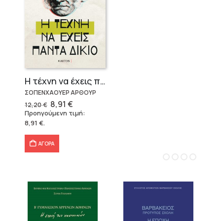
Η τέχνη να έχεις πάντα δίκιο – Άρθουρ Σοπενχάουερ
ΣΟΠΕΝΧΑΟΥΕΡ ΑΡΘΟΥΡ
Original
Η
8,91
€
12,20
€
price
τρέχουσα
Προηγούμενη τιμή:
was:
τιμή
8,91
€
.
12,20 €.
είναι:
8,91 €.
ΑΓΟΡΑ