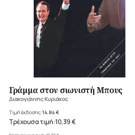
Γράμμα στον σιωνιστή Μπους
Διακογιάννης Κυριάκος
14,84
€
Original
10,39
€
price
Η
was: