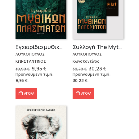
Εγχειρίδιο μυθικών πλασμάτων
Συλλογή The Mythologist (2 βιβλία)
ΛΟΥΚΟΠΟΥΛΟΣ
ΛΟΥΚΟΠΟΥΛΟΣ
ΚΩΝΣΤΑΝΤΙΝΟΣ
Κωνσταντίνος
Original
Η
Original
Η
9,95
€
30,23
€
19,90
€
39,79
€
price
τρέχουσα
price
τρέχουσα
Προηγούμενη τιμή:
Προηγούμενη τιμή:
was:
τιμή
was:
τιμή
9,95
€
.
30,23
€
.
19,90 €.
είναι:
39,79 €.
είναι:
9,95 €.
30,23 €.
ΑΓΟΡΑ
ΑΓΟΡΑ