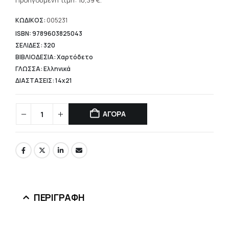
τρέχουσα
Προηγούμενη τιμή:
10,39
€
.
14,84 €.
τιμή
είναι:
ΚΩΔΙΚΟΣ:
005231
10,39 €.
ISBN: 9789603825043
ΣΕΛΙΔΕΣ: 320
ΒΙΒΛΙΟΔΕΣΙΑ: Χαρτόδετο
ΓΛΩΣΣΑ: Ελληνικά
ΔΙΑΣΤΑΣΕΙΣ: 14x21
ΑΓΟΡΑ
ΠΕΡΙΓΡΑΦΉ