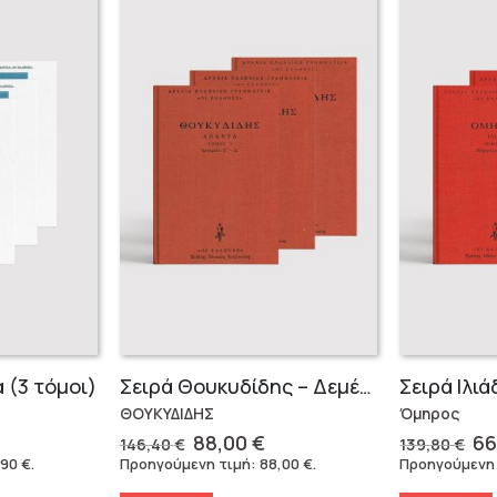
 (3 τόμοι)
Σειρά Θουκυδίδης – Δεμένο (4 τόμοι)
Σειρά Ιλι
ΘΟΥΚΥΔΙΔΗΣ
Όμηρος
Original
Η
Or
88,00
€
66
146,40
€
139,80
€
έχουσα
price
τρέχουσα
pr
,90
€
.
Προηγούμενη τιμή:
88,00
€
.
Προηγούμενη
μή
was:
τιμή
wa