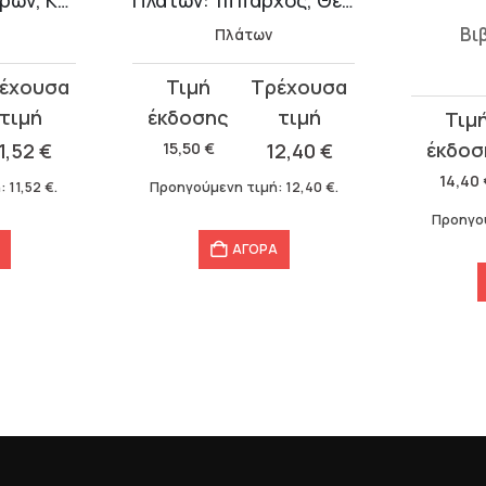
Βι
Πλάτων
Original
Η
price
τρέχουσα
Original
Η
was:
τιμή
price
τρέχου
1,52
€
15,50
€
12,40
€
15,50 €.
είναι:
was:
τιμή
14,40
ή:
11,52
€
.
Προηγούμενη τιμή:
12,40
€
.
12,40 €.
14,40 €.
είναι:
Προηγο
9,76 €.
ΑΓΟΡΑ