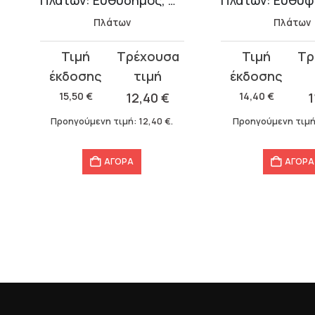
Πλάτων
Πλάτων
Original
Η
Original
Η
price
τρέχουσα
price
τρέχουσα
was:
τιμή
was:
τιμή
15,50
€
12,40
€
14,40
€
1
15,50 €.
είναι:
14,40 €.
είναι:
Προηγούμενη τιμή:
12,40
€
.
Προηγούμενη τιμ
12,40 €.
11,52 €.
ΑΓΟΡΑ
ΑΓΟΡΑ