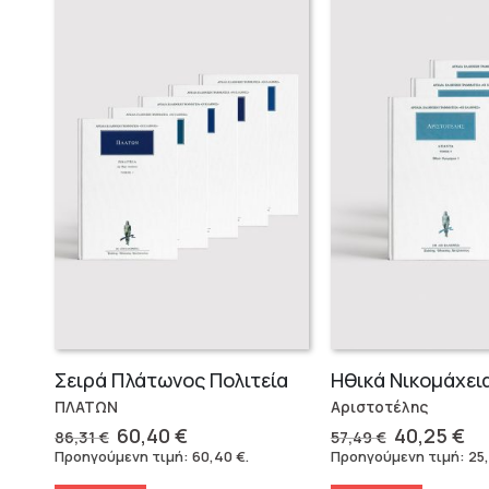
Σειρά Πλάτωνος Πολιτεία
Ηθικά Νικομάχεια
ΠΛΑΤΩΝ
Αριστοτέλης
Original
Η
Original
Η
60,40
€
40,25
€
86,31
€
57,49
€
price
τρέχουσα
price
τρ
Προηγούμενη τιμή:
60,40
€
.
Προηγούμενη τιμή:
25
was:
τιμή
was:
τι