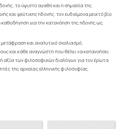
ηδονής, το ύψιστο αγαθό και η σημασία της
νής και ψεύτικης ηδονής, τον ευδαίμονα μεικτό βίο
 καθοδήγηση για την κατανόηση της ηδονής ως
ή μετάφραση και αναλυτικό σχολιασμό,
ους και κάθε αναγνώστη που θέλει να κατανοήσει
κή αξία των φιλοσοφικών διαλόγων για τον έρωτα
ετητές της αρχαίας ελληνικής φιλοσοφίας.