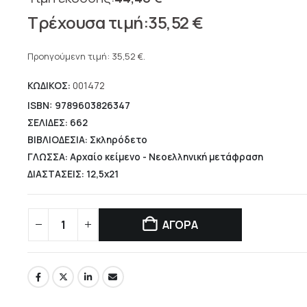
Original
35,52
€
price
Η
was:
τρέχουσα
Προηγούμενη τιμή:
35,52
€
.
44,40 €.
τιμή
ΚΩΔΙΚΟΣ:
001472
είναι:
35,52 €.
ISBN: 9789603826347
ΣΕΛΙΔΕΣ: 662
ΒΙΒΛΙΟΔΕΣΙΑ: Σκληρόδετο
ΓΛΩΣΣΑ: Αρχαίο κείμενο - Νεοελληνική μετάφραση
ΔΙΑΣΤΑΣΕΙΣ: 12,5x21
ΑΓΟΡΑ