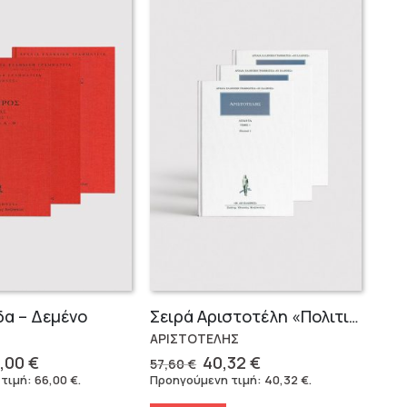
άδα – Δεμένο
Σειρά Αριστοτέλη «Πολιτικά» (3 τόμοι)
ΑΡΙΣΤΟΤΕΛΗΣ
iginal
Η
Original
Η
,00
€
40,32
€
57,60
€
ice
τρέχουσα
price
τρέχουσα
 τιμή:
66,00
€
.
Προηγούμενη τιμή:
40,32
€
.
s:
τιμή
was:
τιμή