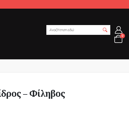
Αναζήτηση εδώ
0
δρος – Φίληβος