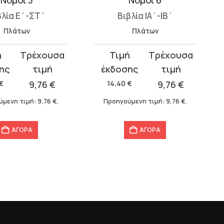
βλία Ε΄-ΣΤ΄
Βιβλία ΙΑ΄-ΙΒ΄
Πλάτων
Πλάτων
Original
Η
σα
price
τρέχουσα
was:
τιμή
€
9,76
€
14,40
€
9,76
€
14,40 €.
είναι:
ύμενη τιμή:
9,76
€
.
Προηγούμενη τιμή:
9,76
€
.
9,76 €.
ΑΓΟΡΑ
ΑΓΟΡΑ