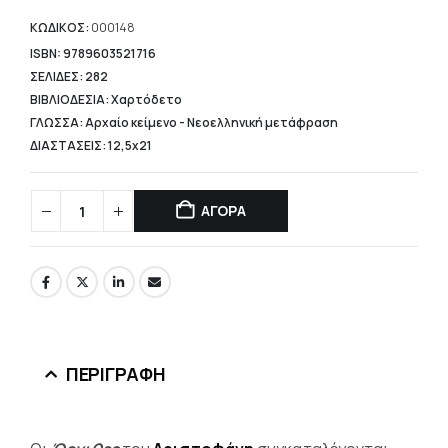
τιμή
είναι:
ΚΩΔΙΚΟΣ:
000148
12,40 €.
ISBN: 9789603521716
ΣΕΛΙΔΕΣ: 282
ΒΙΒΛΙΟΔΕΣΙΑ: Χαρτόδετο
ΓΛΩΣΣΑ: Αρχαίο κείμενο - Νεοελληνική μετάφραση
ΔΙΑΣΤΑΣΕΙΣ: 12,5x21
ΑΓΟΡΑ
ΠΕΡΙΓΡΑΦΉ