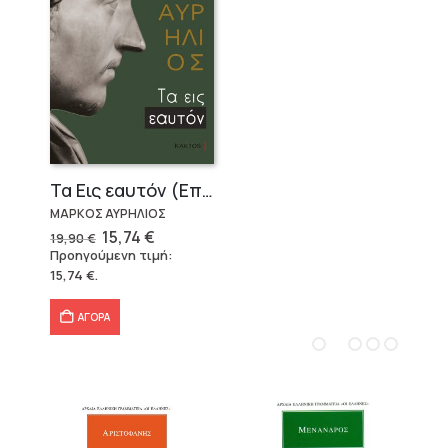
Τα Εις εαυτόν (Επίτομο) – Μάρκος Αυρήλιος
ΜΑΡΚΟΣ ΑΥΡΗΛΙΟΣ
Original
Η
15,74
€
19,90
€
price
τρέχουσα
Προηγούμενη τιμή:
was:
τιμή
15,74
€
.
19,90 €.
είναι:
15,74 €.
ΑΓΟΡΑ