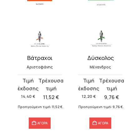
ατρο
Βάτραχοι
Δύσκολος
Αριστοφάνης
Μένανδρος
Original
Η
Original
Η
price
τρέχουσα
price
τρέχουσα
was:
τιμή
was:
τιμή
€
14,40
€
11,52
€
12,20
€
9,76
€
14,40 €.
είναι:
12,20 €.
είναι:
Προηγούμενη τιμή:
11,52
€
.
Προηγούμενη τιμή:
9,76
€
.
11,52 €.
9,76 €.
ΑΓΟΡΑ
ΑΓΟΡΑ