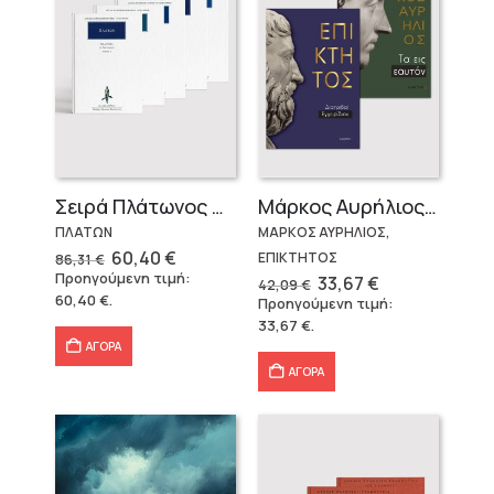
Σειρά Πλάτωνος Πολιτεία
Μάρκος Αυρήλιος & Επίκτητος (Επίτομα)
ΠΛΑΤΩΝ
ΜΑΡΚΟΣ ΑΥΡΗΛΙΟΣ,
Original
Η
60,40
€
ΕΠΙΚΤΗΤΟΣ
86,31
€
price
τρέχουσα
Προηγούμενη τιμή:
Original
Η
33,67
€
42,09
€
was:
τιμή
price
τρέχουσα
60,40
€
.
Προηγούμενη τιμή:
86,31 €.
είναι:
was:
τιμή
60,40 €.
33,67
€
.
42,09 €.
είναι:
33,67 €.
ΑΓΟΡΑ
ΑΓΟΡΑ