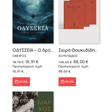
OΔΥΣΣΕΙΑ – Ο δρόμος της επιστροφής
Σειρά Θουκυδίδης – Δεμένο (4 τόμοι)
ΟΜΗΡΟΣ
ΘΟΥΚΥΔΙΔΗΣ
Original
Η
Original
Η
16,91
€
88,00
€
18,79
€
146,40
€
price
τρέχουσα
price
τρέχουσα
Προηγούμενη τιμή:
Προηγούμενη τιμή:
was:
τιμή
was:
τιμή
16,91
€
.
88,00
€
.
18,79 €.
είναι:
146,40 €.
είναι:
16,91 €.
88,00 €.
ΑΓΟΡΑ
ΑΓΟΡΑ