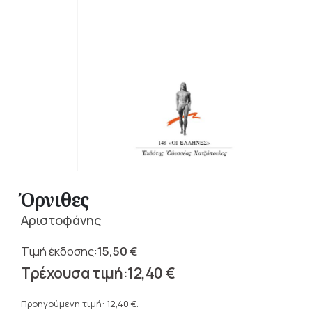
Όρνιθες
Αριστοφάνης
15,50
€
Original
12,40
€
price
Η
was:
τρέχουσα
Προηγούμενη τιμή:
12,40
€
.
15,50 €.