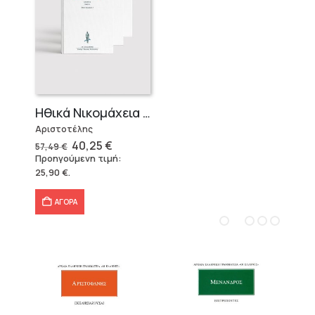
Ηθικά Νικομάχεια (3 τόμοι)
Αριστοτέλης
Original
Η
40,25
€
57,49
€
price
τρέχουσα
Προηγούμενη τιμή:
was:
τιμή
25,90
€
.
57,49 €.
είναι:
40,25 €.
ΑΓΟΡΑ