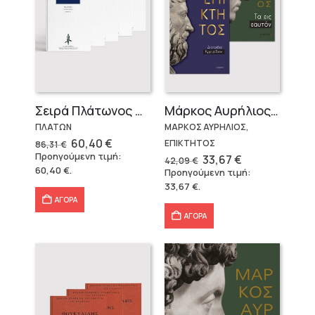
Σειρά Πλάτωνος Πολιτεία
Μάρκος Αυρήλιος & Επίκτητος (Επίτομα)
ΠΛΑΤΩΝ
ΜΑΡΚΟΣ ΑΥΡΗΛΙΟΣ,
Original
Η
60,40
€
ΕΠΙΚΤΗΤΟΣ
86,31
€
price
τρέχουσα
Προηγούμενη τιμή:
Original
Η
33,67
€
42,09
€
was:
τιμή
price
τρέχουσα
60,40
€
.
Προηγούμενη τιμή:
86,31 €.
είναι:
was:
τιμή
60,40 €.
33,67
€
.
42,09 €.
είναι:
33,67 €.
ΑΓΟΡΑ
ΑΓΟΡΑ