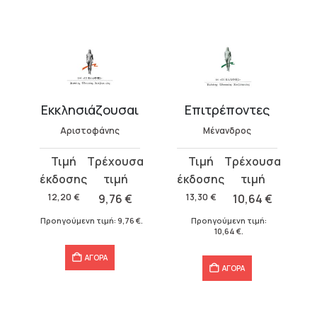
Εκκλησιάζουσαι
Επιτρέποντες
Αριστοφάνης
Μένανδρος
Original
Η
Original
Η
price
τρέχουσα
price
τρέχουσα
was:
τιμή
was:
τιμή
12,20
€
9,76
€
13,30
€
10,64
€
12,20 €.
είναι:
13,30 €.
είναι:
Προηγούμενη τιμή:
9,76
€
.
Προηγούμενη τιμή:
9,76 €.
10,64 €.
10,64
€
.
ΑΓΟΡΑ
ΑΓΟΡΑ