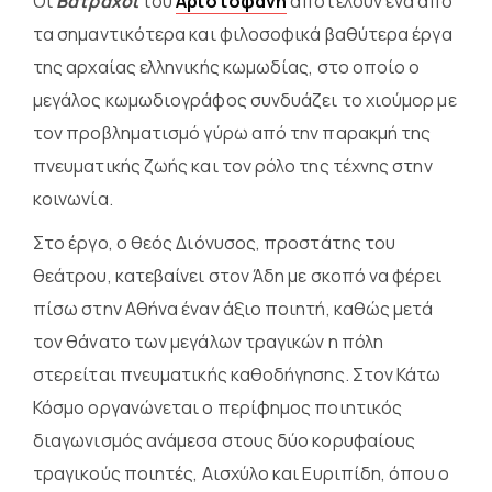
Οι
Βάτραχοι
του
Αριστοφάνη
αποτελούν ένα από
τα σημαντικότερα και φιλοσοφικά βαθύτερα έργα
της αρχαίας ελληνικής κωμωδίας, στο οποίο ο
μεγάλος κωμωδιογράφος συνδυάζει το χιούμορ με
τον προβληματισμό γύρω από την παρακμή της
πνευματικής ζωής και τον ρόλο της τέχνης στην
κοινωνία.
Στο έργο, ο θεός Διόνυσος, προστάτης του
θεάτρου, κατεβαίνει στον Άδη με σκοπό να φέρει
πίσω στην Αθήνα έναν άξιο ποιητή, καθώς μετά
τον θάνατο των μεγάλων τραγικών η πόλη
στερείται πνευματικής καθοδήγησης. Στον Κάτω
Κόσμο οργανώνεται ο περίφημος ποιητικός
διαγωνισμός ανάμεσα στους δύο κορυφαίους
τραγικούς ποιητές, Αισχύλο και Ευριπίδη, όπου ο