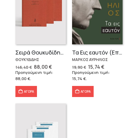
Σειρά Θουκυδίδης – Δεμένο (4 τόμοι)
Τα Εις εαυτόν (Επίτομο) – Μάρκος Αυρήλιος
ΘΟΥΚΥΔΙΔΗΣ
ΜΑΡΚΟΣ ΑΥΡΗΛΙΟΣ
Original
Η
Original
Η
88,00
€
15,74
€
146,40
€
19,90
€
price
τρέχουσα
price
τρέχουσα
Προηγούμενη τιμή:
Προηγούμενη τιμή:
was:
τιμή
was:
τιμή
88,00
€
.
15,74
€
.
146,40 €.
είναι:
19,90 €.
είναι:
88,00 €.
15,74 €.
ΑΓΟΡΑ
ΑΓΟΡΑ