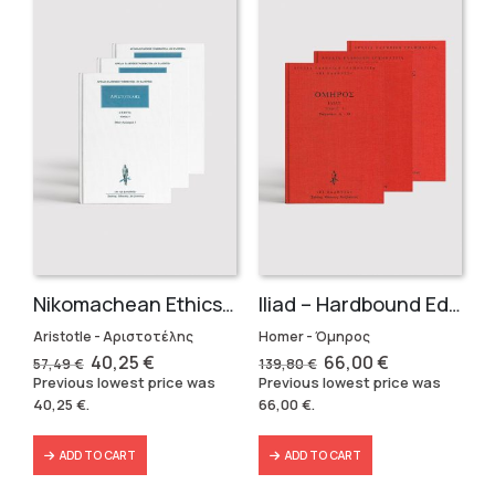
Nikomachean Ethics (3 volumes)
Iliad – Hardbound Edition
Aristotle - Αριστοτέλης
Homer - Όμηρος
Original
Current
Original
Current
40,25
€
66,00
€
57,49
€
139,80
€
price
price
price
price
Previous lowest price was
Previous lowest price was
was:
is:
was:
is:
40,25
€
.
66,00
€
.
57,49 €.
40,25 €.
139,80 €.
66,00 €.
ADD TO CART
ADD TO CART