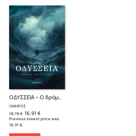
OΔΥΣΣΕΙΑ – Ο δρόμος της επιστροφής
ΟΜΗΡΟΣ
Original
Current
16,91
€
18,79
€
price
price
Previous lowest price was
was:
is:
16,91
€
.
18,79 €.
16,91 €.