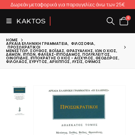
Δωρεάν μεταφορικά για παραγγελίες άνω των 25€
0
HOME
ΑΡΧΑΊΑ ΕΛΛΗΝΙΚΉ ΓΡΑΜΜΑΤΕΊΑ
,
ΦΙΛΟΣΟΦΊΑ
,
ΠΡΟΣΩΚΡΑΤΙΚΟΊ
ΜΕΝΈΣΤΩΡ, ΞΟΎΘΟΣ, ΒΟΪ́ΔΑΣ, ΘΡΑΣΥΆΛΚΗΣ, ΊΩΝ Ο ΧΊΟΣ,
ΔΆΜΩΝ, ΊΠΠΩΝ, ΦΑΛΈΑΣ-ΙΠΠΌΔΑΜΟΣ, ΠΟΛΎΚΛΕΙΤΟΣ,
ΟΙΝΟΠΊΔΗΣ, ΙΠΠΟΚΡΆΤΗΣ Ο ΧΊΟΣ – ΑΙΣΧΎΛΟΣ, ΘΕΌΔΩΡΟΣ,
ΦΙΛΌΛΑΟΣ, ΕΎΡΥΤΟΣ, ΆΡΧΙΠΠΟΣ, ΛΎΣΙΣ, ΌΨΙΜΟΣ