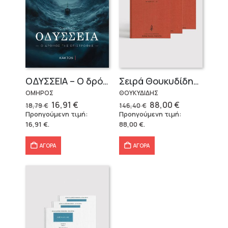
OΔΥΣΣΕΙΑ – Ο δρόμος της επιστροφής
Σειρά Θουκυδίδης – Δεμένο (4 τόμοι)
ΟΜΗΡΟΣ
ΘΟΥΚΥΔΙΔΗΣ
Original
Η
Original
Η
16,91
€
88,00
€
18,79
€
146,40
€
price
τρέχουσα
price
τρέχουσα
Προηγούμενη τιμή:
Προηγούμενη τιμή:
was:
τιμή
was:
τιμή
16,91
€
.
88,00
€
.
18,79 €.
είναι:
146,40 €.
είναι:
16,91 €.
88,00 €.
ΑΓΟΡΑ
ΑΓΟΡΑ