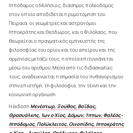
Ιππόδαμος ο Μιλήσιος, διάσημος πολεοδόμος
στον οποίο αποδίδεται η ρυμοτόμηση του
Πειραιά, οι γεωμέτρες και αστρονόμοι
Ιπποκράτης και Θεόδωρος, και ο Φιλόλαος, που
θεωρείται ο πραγματικός εμπνευστής της
φιλοσοφίας του ορίου και του απείρου και της
αρμονίας μεταξύ τους, η οποία επιτυγχάνεται
μέσω του αριθμού. Μέσα από τις διδασκαλίες
τους, αναδεικνύεται η σημασία του πυθαγορισμού
στην επιστήμη, τη φιλοσοφία, την τέχνη και την
κοινωνική οργάνωση.
Η έκδοση
Μενέστωρ, Ξούθος, Βοΐδας,
Θρασυάλκης, Ίων ο Χίος, Δάμων, Ίππων, Φαλέας-
Ιππόδαμος, Πολύκλειτος, Οινοπίδης, Ιπποκράτης
ο Χίος – Αισχύλος, Θεόδωρος, Φιλόλαος,