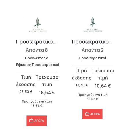
Προσωκρατικοί: Ηράκλειτος Εφέσιος
Προσωκρατικοί: Θαλής, Αναξίμανδρος, Αναξιμένης
Άπαντα 8
Άπαντα 2
Ηράκλειτος ο
Προσωκρατικοί
Εφέσιος,Προσωκρατικοί
Original
Η
Original
Η
price
τρέχουσα
price
τρέχουσα
was:
τιμή
13,30
€
10,64
€
was:
τιμή
13,30 €.
είναι:
23,30
€
18,64
€
Προηγούμενη τιμή:
23,30 €.
είναι:
10,64 €.
10,64
€
.
Προηγούμενη τιμή:
18,64 €.
18,64
€
.
ΑΓΟΡΑ
ΑΓΟΡΑ