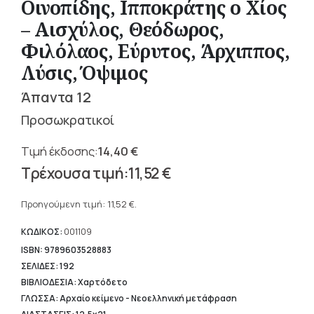
Οινοπίδης, Ιπποκράτης ο Χίος
– Αισχύλος, Θεόδωρος,
Φιλόλαος, Εύρυτος, Άρχιππος,
Λύσις, Όψιμος
Άπαντα 12
Προσωκρατικοί
14,40
€
Original
11,52
€
price
Η
was:
τρέχουσα
Προηγούμενη τιμή:
11,52
€
.
14,40 €.
τιμή
είναι:
ΚΩΔΙΚΟΣ:
001109
11,52 €.
ISBN: 9789603528883
ΣΕΛΙΔΕΣ: 192
ΒΙΒΛΙΟΔΕΣΙΑ: Χαρτόδετο
ΓΛΩΣΣΑ: Αρχαίο κείμενο - Νεοελληνική μετάφραση