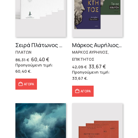
Σειρά Πλάτωνος Πολιτεία
Μάρκος Αυρήλιος & Επίκτητος (Επίτομα)
ΠΛΑΤΩΝ
ΜΑΡΚΟΣ ΑΥΡΗΛΙΟΣ,
Original
Η
60,40
€
ΕΠΙΚΤΗΤΟΣ
86,31
€
price
τρέχουσα
Προηγούμενη τιμή:
Original
Η
33,67
€
42,09
€
was:
τιμή
price
τρέχουσα
60,40
€
.
Προηγούμενη τιμή:
86,31 €.
είναι:
was:
τιμή
60,40 €.
33,67
€
.
42,09 €.
είναι:
33,67 €.
ΑΓΟΡΑ
ΑΓΟΡΑ