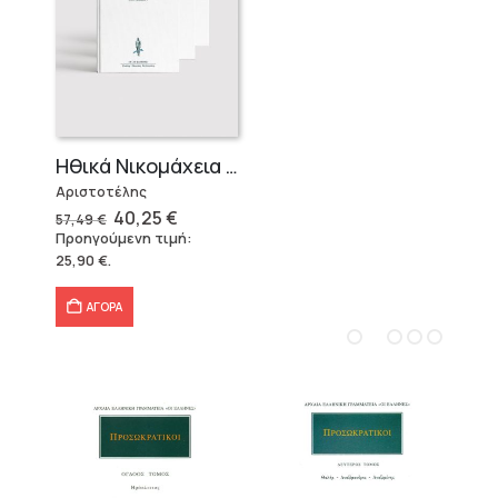
Ηθικά Νικομάχεια (3 τόμοι)
Αριστοτέλης
Original
Η
40,25
€
57,49
€
price
τρέχουσα
Προηγούμενη τιμή:
was:
τιμή
25,90
€
.
57,49 €.
είναι:
40,25 €.
ΑΓΟΡΑ