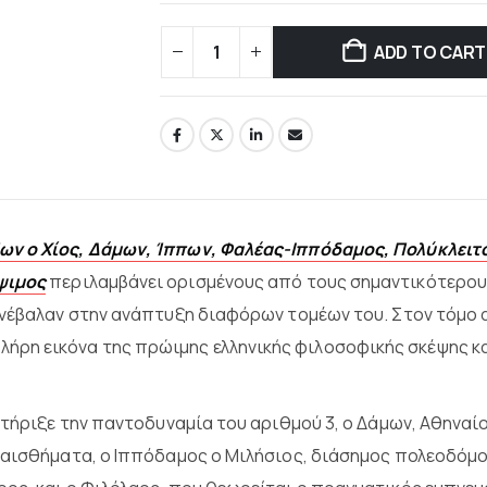
ADD TO CART
ν ο Χίος, Δάμων, Ίππων, Φαλέας-Ιππόδαμος, Πολύκλειτος
ψιμος
περιλαμβάνει ορισμένους από τους σημαντικότερο
υνέβαλαν στην ανάπτυξη διαφόρων τομέων του. Στον τόμο 
η εικόνα της πρώιμης ελληνικής φιλοσοφικής σκέψης και
στήριξε την παντοδυναμία του αριθμού 3, ο Δάμων, Αθηναί
ναισθήματα, ο Ιππόδαμος ο Μιλήσιος, διάσημος πολεοδόμο