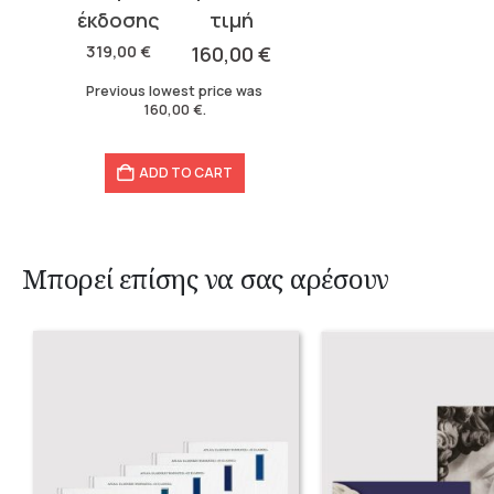
price
price
was:
is:
319,00
€
160,00
€
319,00 €.
160,00 €.
Previous lowest price was
160,00
€
.
ADD TO CART
Μπορεί επίσης να σας αρέσουν