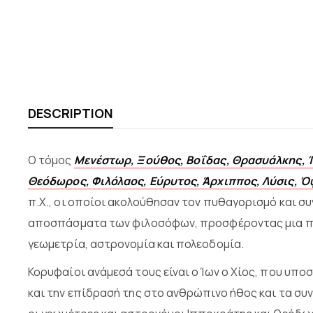
DESCRIPTION
Ο τόμος
Μενέστωρ, Ξούθος, Βοΐδας, Θρασυάλκης, Ίω
Θεόδωρος, Φιλόλαος, Εύρυτος, Άρχιππος, Λύσις, Ό
π.Χ., οι οποίοι ακολούθησαν τον πυθαγορισμό και σ
αποσπάσματα των φιλοσόφων, προσφέροντας μια πλήρ
γεωμετρία, αστρονομία και πολεοδομία.
Κορυφαίοι ανάμεσά τους είναι ο Ίων ο Χίος, που υπο
και την επίδρασή της στο ανθρώπινο ήθος και τα συ