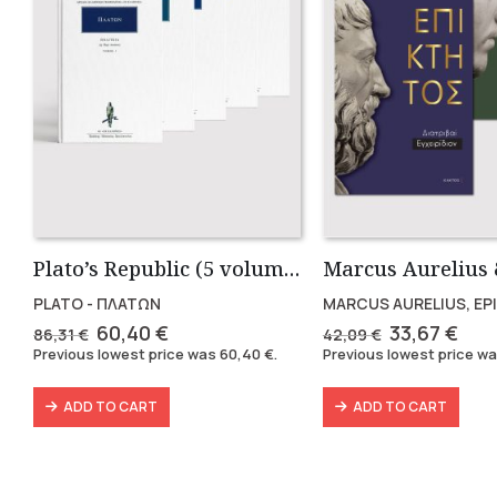
Plato’s Republic (5 volumes)
PLATO - ΠΛΑΤΩΝ
MARCUS AURELIUS, EP
Original
Current
Original
Cur
60,40
€
33,67
€
86,31
€
42,09
€
price
price
price
pric
Previous lowest price was
60,40
€
.
Previous lowest price w
was:
is:
was:
is:
86,31 €.
60,40 €.
42,09 €.
33,6
ADD TO CART
ADD TO CART