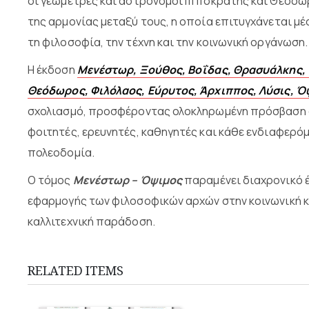
οι γεωμέτρες και αστρονόμοι Ιπποκράτης και Θεόδωρ
της αρμονίας μεταξύ τους, η οποία επιτυγχάνεται μ
τη φιλοσοφία, την τέχνη και την κοινωνική οργάνωση.
Η έκδοση
Μενέστωρ, Ξούθος, Βοΐδας, Θρασυάλκης, Ί
Θεόδωρος, Φιλόλαος, Εύρυτος, Άρχιππος, Λύσις, Ό
σχολιασμό, προσφέροντας ολοκληρωμένη πρόσβαση σ
φοιτητές, ερευνητές, καθηγητές και κάθε ενδιαφερόμ
πολεοδομία.
Ο τόμος
Μενέστωρ – Όψιμος
παραμένει διαχρονικό έ
εφαρμογής των φιλοσοφικών αρχών στην κοινωνική κ
καλλιτεχνική παράδοση.
RELATED ITEMS