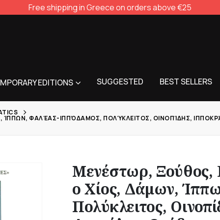
Free shipping in Greece on orders above €25
SUGGESTED
BEST SELLERS
MPORARY EDITIONS
ATICS
Ν, ΊΠΠΩΝ, ΦΑΛΈΑΣ-ΙΠΠΌΔΑΜΟΣ, ΠΟΛΎΚΛΕΙΤΟΣ, ΟΙΝΟΠΊΔΗΣ, ΙΠΠΟΚΡΆΤ
Μενέστωρ, Ξούθος, 
ο Χίος, Δάμων, Ίππ
Πολύκλειτος, Οινοπί