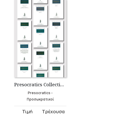
Presocratics Collection (20 volumes)
Presocratics -
Προσωκρατικοί
Original
Current