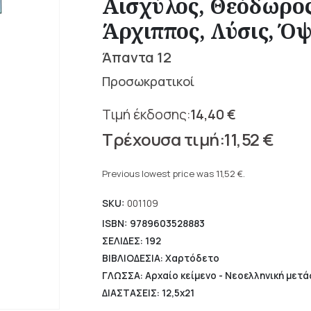
Αισχύλος, Θεόδωρος
Άρχιππος, Λύσις, Όψ
Άπαντα 12
Προσωκρατικοί
14,40
€
Original
11,52
€
price
Current
was:
price
Previous lowest price was
11,52
€
.
14,40 €.
is:
SKU:
001109
11,52 €.
ISBN: 9789603528883
ΣΕΛΙΔΕΣ: 192
ΒΙΒΛΙΟΔΕΣΙΑ: Χαρτόδετο
ΓΛΩΣΣΑ: Αρχαίο κείμενο - Νεοελληνική μετ
ΔΙΑΣΤΑΣΕΙΣ: 12,5x21