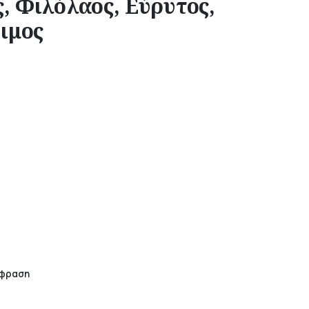
, Φιλόλαος, Εύρυτος,
ιμος
άφραση