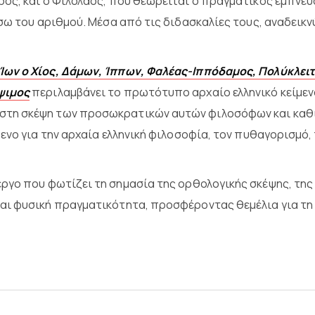
ος, και ο Φιλόλαος, που θεωρείται ο πραγματικός εμπνευ
έσω του αριθμού. Μέσα από τις διδασκαλίες τους, αναδεικ
ων ο Χίος, Δάμων, Ίππων, Φαλέας-Ιππόδαμος, Πολύκλειτο
ψιμος
περιλαμβάνει το πρωτότυπο αρχαίο ελληνικό κείμενο
τη σκέψη των προσωκρατικών αυτών φιλοσόφων και καθι
ενο για την αρχαία ελληνική φιλοσοφία, τον πυθαγορισμό, 
ργο που φωτίζει τη σημασία της ορθολογικής σκέψης, της
αι φυσική πραγματικότητα, προσφέροντας θεμέλια για τη 