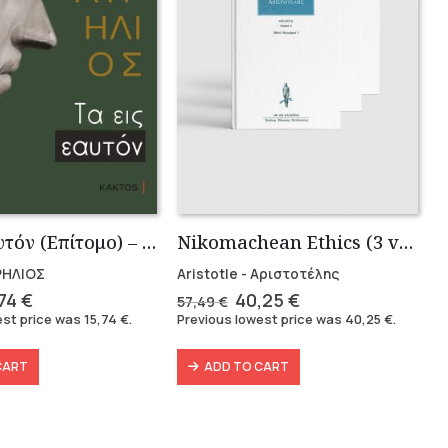
Τα Εις εαυτόν (Επίτομο) – Μάρκος Αυρήλιος
Nikomachean Ethics (3 volumes)
ΡΗΛΙΟΣ
Aristotle - Αριστοτέλης
ginal
Current
Original
Current
,74
€
40,25
€
57,49
€
ce
price
price
price
est price was
15,74
€
.
Previous lowest price was
40,25
€
.
s:
is:
was:
is:
90 €.
15,74 €.
57,49 €.
40,25 €.
CART
ADD TO CART