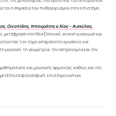
στής της φιλοσοφίας του ορίου και του απείρου και
νύεται η σημασία του πυθαγορισμού στην επιστήμη,
ς, Οινοπίδης, Ιπποκράτης ο Χίος – Αισχύλος,
, μετάφραση στη Νέα Ελληνική, εκτενή εισαγωγή και
στώντας τον τόμο απαραίτητο εργαλείο για
τη μουσική, τη γεωμετρία, την αστρονομία και την
 μαθηματικής και μουσικής αρμονίας, καθώς και της
μετέπειτα φιλοσοφική, επιστημονική και