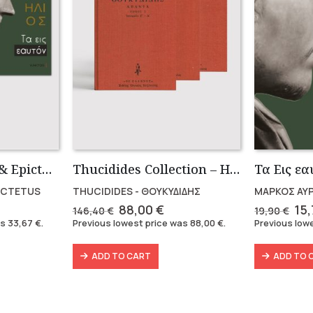
Marcus Aurelius & Epictetus (Compact works in Greek)
Thucidides Collection – Hardbound Edition (4 volumes)
ICTETUS
THUCIDIDES - ΘΟΥΚΥΔΙΔΗΣ
ΜΑΡΚΟΣ ΑΥ
rent
Original
Current
Ori
88,00
€
15
146,40
€
19,90
€
e
price
price
pri
as
33,67
€
.
Previous lowest price was
88,00
€
.
Previous low
was:
is:
wa
7 €.
146,40 €.
88,00 €.
19,
ADD TO CART
ADD TO 