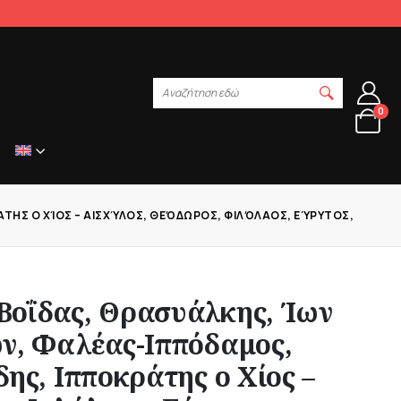
Αναζήτηση εδώ
0
ΗΣ Ο ΧΊΟΣ – ΑΙΣΧΎΛΟΣ, ΘΕΌΔΩΡΟΣ, ΦΙΛΌΛΑΟΣ, ΕΎΡΥΤΟΣ, ΆΡ
Βοΐδας, Θρασυάλκης, Ίων
ων, Φαλέας-Ιππόδαμος,
δης, Ιπποκράτης ο Χίος –