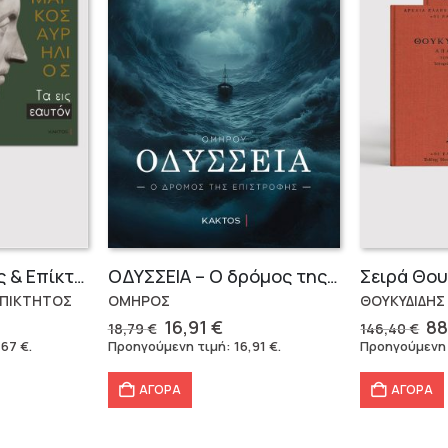
Μάρκος Αυρήλιος & Επίκτητος (Επίτομα)
OΔΥΣΣΕΙΑ – Ο δρόμος της επιστροφής
ΕΠΙΚΤΗΤΟΣ
ΟΜΗΡΟΣ
ΘΟΥΚΥΔΙΔΗΣ
Original
Η
Or
16,91
€
88
18,79
€
146,40
€
έχουσα
price
τρέχουσα
pr
,67
€
.
Προηγούμενη τιμή:
16,91
€
.
Προηγούμενη
μή
was:
τιμή
wa
ναι:
18,79 €.
είναι:
14
ΑΓΟΡΑ
ΑΓΟΡΑ
,67 €.
16,91 €.