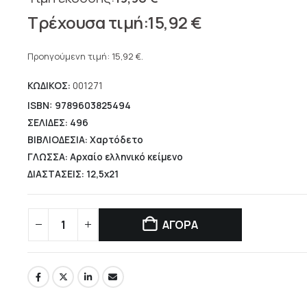
Original
15,92
€
price
Η
was:
τρέχουσα
Προηγούμενη τιμή:
15,92
€
.
19,90 €.
τιμή
ΚΩΔΙΚΟΣ:
001271
είναι:
15,92 €.
ISBN: 9789603825494
ΣΕΛΙΔΕΣ: 496
ΒΙΒΛΙΟΔΕΣΙΑ: Χαρτόδετο
ΓΛΩΣΣΑ: Αρχαίο ελληνικό κείμενο
ΔΙΑΣΤΑΣΕΙΣ: 12,5x21
ΑΓΟΡΑ