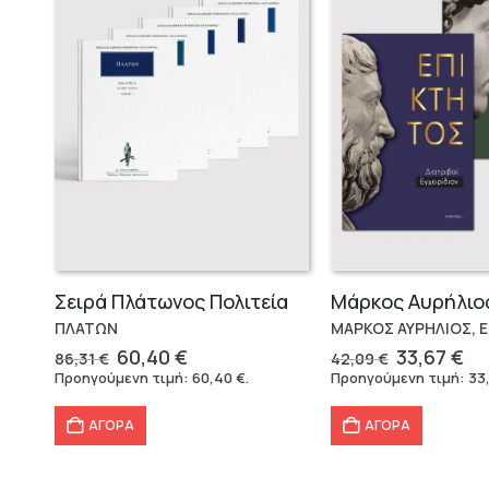
Σειρά Πλάτωνος Πολιτεία
ΠΛΑΤΩΝ
ΜΑΡΚΟΣ ΑΥΡΗΛΙΟΣ, 
Original
Η
Original
Η
60,40
€
33,67
€
86,31
€
42,09
€
price
τρέχουσα
price
τρ
Προηγούμενη τιμή:
60,40
€
.
Προηγούμενη τιμή:
33
was:
τιμή
was:
τι
86,31 €.
είναι:
42,09 €.
εί
ΑΓΟΡΑ
ΑΓΟΡΑ
60,40 €.
33