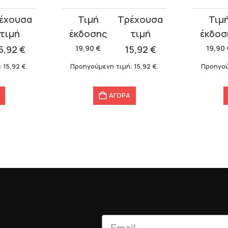
Original
Η
Original
Η
price
τρέχουσα
price
τρέχου
was:
τιμή
was:
τιμή
5,92
€
19,90
€
15,92
€
19,90
19,90 €.
είναι:
19,90 €.
είναι:
:
15,92
€
.
Προηγούμενη τιμή:
15,92
€
.
Προηγού
15,92 €.
15,92 €.
ΑΓΟΡΑ