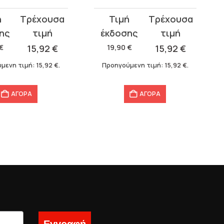
Original
Η
σα
price
τρέχουσα
was:
τιμή
€
15,92
€
19,90
€
15,92
€
19,90 €.
είναι:
μενη τιμή:
15,92
€
.
Προηγούμενη τιμή:
15,92
€
.
15,92 €.
ΑΓΟΡΑ
ΑΓΟΡΑ