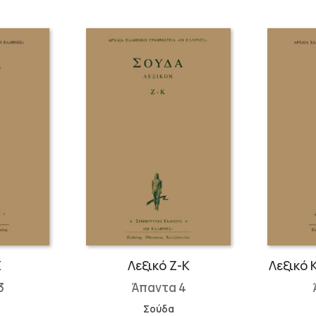
Ε
Λεξικό Ζ-Κ
Λεξικό 
3
Άπαντα 4
Σούδα