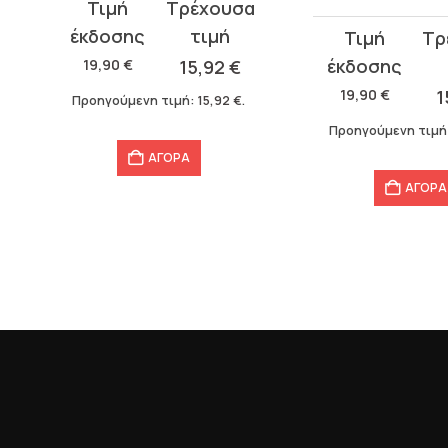
Original
Η
price
τρέχουσα
Original
Η
was:
τιμή
price
τρέχουσα
19,90
€
15,92
€
19,90 €.
είναι:
was:
τιμή
19,90
€
1
Προηγούμενη τιμή:
15,92
€
.
15,92 €.
19,90 €.
είναι:
Προηγούμενη τιμή
15,92 €.
ΑΓΟΡΑ
ΑΓΟΡΑ