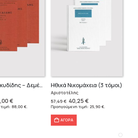
Σειρά Θουκυδίδης – Δεμένο (4 τόμοι)
Ηθικά Νικομάχεια (3 τόμοι)
Αριστοτέλης
iginal
Η
Original
Η
,00
€
40,25
€
57,49
€
ice
τρέχουσα
price
τρέχουσα
 τιμή:
88,00
€
.
Προηγούμενη τιμή:
25,90
€
.
s:
τιμή
was:
τιμή
6,40 €.
είναι:
57,49 €.
είναι:
ΑΓΟΡΑ
88,00 €.
40,25 €.