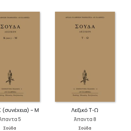
Κ (συνέχεια) – Μ
Λεξικό Τ-Ω
Άπαντα 5
Άπαντα 8
Σούδα
Σούδα