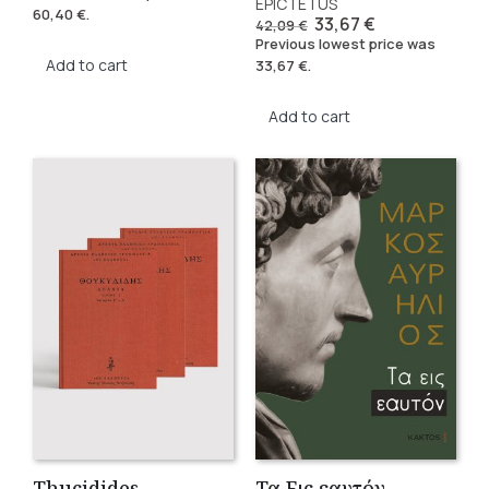
was:
is:
EPICTETUS
60,40
€
.
86,31 €.
60,40 €.
Original
Current
33,67
€
42,09
€
price
price
Previous lowest price was
was:
is:
Add to cart
33,67
€
.
42,09 €.
33,67 €.
Add to cart
Thucidides
Τα Εις εαυτόν