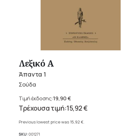
Λεξικό Α
Άπαντα 1
Σούδα
19,90
€
Original
15,92
€
price
Current
was:
price
Previous lowest price was
15,92
€
.
19,90 €.
is:
15,92 €.
SKU:
001271