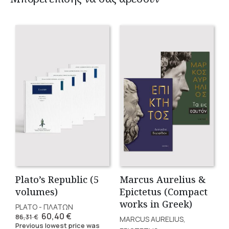
Plato’s Republic (5
Marcus Aurelius &
volumes)
Epictetus (Compact
works in Greek)
PLATO - ΠΛΑΤΩΝ
Original
Current
60,40
€
86,31
€
MARCUS AURELIUS,
price
price
Previous lowest price was