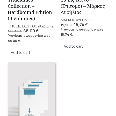
Collection –
(Επίτομο) – Μάρκος
Hardbound Edition
Αυρήλιος
(4 volumes)
ΜΑΡΚΟΣ ΑΥΡΗΛΙΟΣ
Original
Current
15,74
€
19,90
€
THUCIDIDES - ΘΟΥΚΥΔΙΔΗΣ
price
price
Previous lowest price was
Original
Current
88,00
€
146,40
€
was:
is:
price
price
15,74
€
.
Previous lowest price was
19,90 €.
15,74 €.
was:
is:
88,00
€
.
146,40 €.
88,00 €.
Add to cart
Add to cart