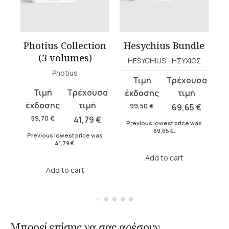
Photius Collection
Hesychius Bundle
(3 volumes)
HESYCHIUS - ΗΣΥΧΙΟΣ
Photius
Original
Current
Or
Cu
Original
Current
price
price
pr
pr
price
price
was:
is:
wa
is:
99,50
€
69,65
€
was:
is:
99,50 €.
69,65 €.
19
15
59,70
€
41,79
€
Previous lowest price was
P
59,70 €.
41,79 €.
€
69,65
€
.
Previous lowest price was
41,79
€
.
as
Add to cart
Add to cart
Μπορεί επίσης να σας αρέσουν