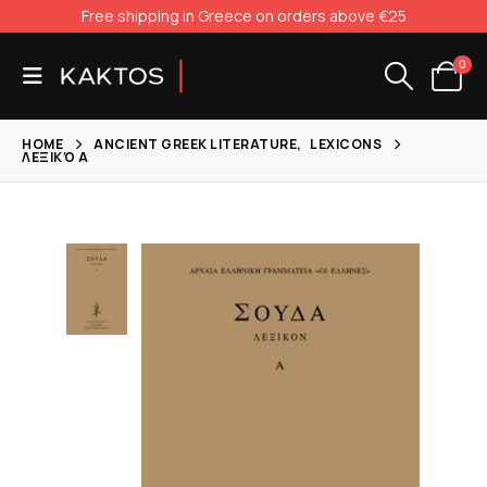
Free shipping in Greece on orders above €25
0
HOME
ANCIENT GREEK LITERATURE
,
LEXICONS
ΛΕΞΙΚΌ Α