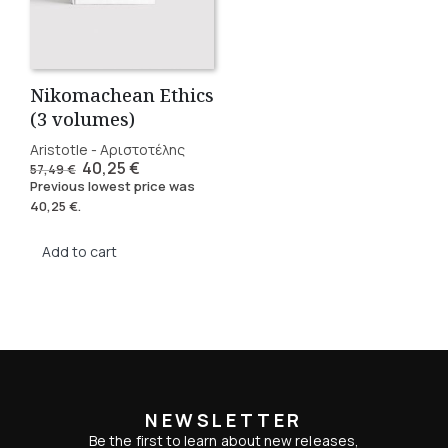
Nikomachean Ethics
(3 volumes)
Aristotle - Αριστοτέλης
Original
Current
40,25
€
57,49
€
price
price
Previous lowest price was
was:
is:
40,25
€
.
57,49 €.
40,25 €.
Add to cart
NEWSLETTER
Be the first to learn about new releases,