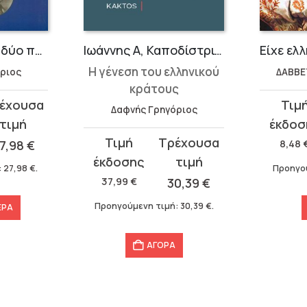
Η Ελλάς μεταξύ δύο πολέμων (1923-1940)
Ιωάννης Α, Καποδίστριας
Η γένεση του ελληνικού
ριος
ΔΑΒΒΕ
κράτους
Original
Η
Δαφνής Γρηγόριος
price
τρέχου
Original
Η
was:
τιμή
7,98
€
8,48
price
τρέχουσα
8,48 €.
είναι:
:
27,98
€
.
Προηγο
was:
τιμή
5,94 €.
37,99
€
30,39
€
37,99 €.
είναι:
Προηγούμενη τιμή:
30,39
€
.
ΕΡΑ
30,39 €.
ΑΓΟΡΑ