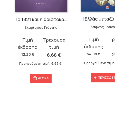
ς Δαφνής
Το 1821 και η αριστοκρατία του
Δαφνής Γρηγό
Σκαρίμπας Γιάννης
Original
Η
Original
Η
price
τρέχουσα
price
τρέχουσα
was:
τιμή
was:
τιμή
34,98
€
2
12,20
€
6,68
€
34,98 €.
είναι:
12,20 €.
είναι:
Προηγούμενη τιμή
Προηγούμενη τιμή:
6,68
€
.
27,98 €.
6,68 €.
ΠΕΡΙΣΣΌΤ
ΑΓΟΡΑ