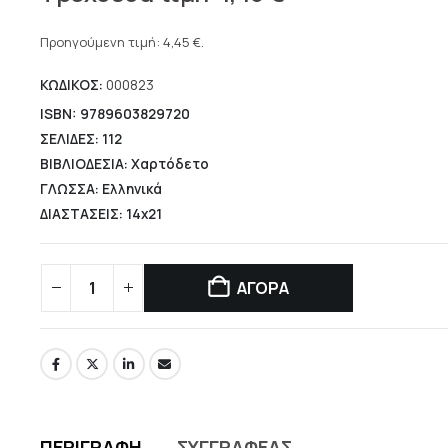
price
Η
was:
τρέχουσα
Προηγούμενη τιμή:
4,45
€
.
8,80 €.
τιμή
ΚΩΔΙΚΟΣ:
000823
είναι:
4,45 €.
ISBN: 9789603829720
ΣΕΛΙΔΕΣ: 112
ΒΙΒΛΙΟΔΕΣΙΑ: Χαρτόδετο
ΓΛΩΣΣΑ: Ελληνικά
ΔΙΑΣΤΑΣΕΙΣ: 14x21
ΑΓΟΡΑ
ΠΕΡΙΓΡΑΦΉ
ΣΥΓΓΡΑΦΈΑΣ