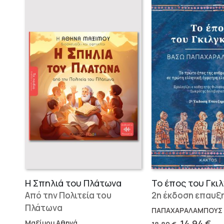
Η Σπηλιά του Πλάτωνα
Το έπος του Γκι
Από την Πολιτεία του
2η έκδοση επαυξ
Πλάτωνα
ΠΑΠΑΧΑΡΑΛΑΜΠΟΥΣ
Original
Η
14,94
€
Μαξίμου Αθηνά