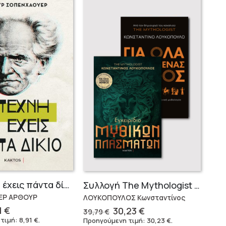
Η τέχνη να έχεις πάντα δίκιο – Άρθουρ Σοπενχάουερ
Συλλογή The Mythologist (2 βιβλία)
ΕΡ ΑΡΘΟΥΡ
ΛΟΥΚΟΠΟΥΛΟΣ Κωνσταντίνος
ginal
Η
Original
Η
1
€
30,23
€
39,79
€
ce
τρέχουσα
price
τρέχουσα
 τιμή:
8,91
€
.
Προηγούμενη τιμή:
30,23
€
.