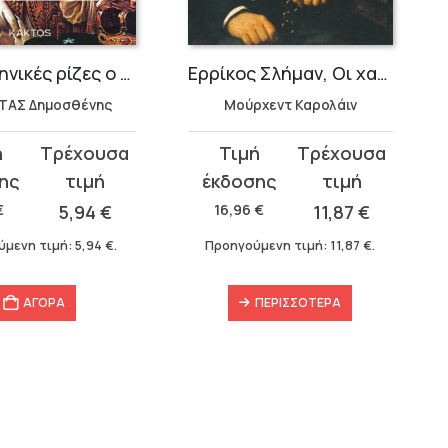
Είχε ελληνικές ρίζες ο Μ. Ναπολέων;
Ερρίκος Σλήμαν, Οι χαμένοι θησαυροί της Τροίας
ΤΑΣ Δημοσθένης
Μούρχεντ Καρολάιν
Original
Η
σα
price
τρέχουσα
was:
τιμή
€
5,94
€
16,96
€
11,87
€
16,96 €.
είναι:
ύμενη τιμή:
5,94
€
.
Προηγούμενη τιμή:
11,87
€
.
11,87 €.
ΑΓΟΡΑ
ΠΕΡΙΣΣΌΤΕΡΑ